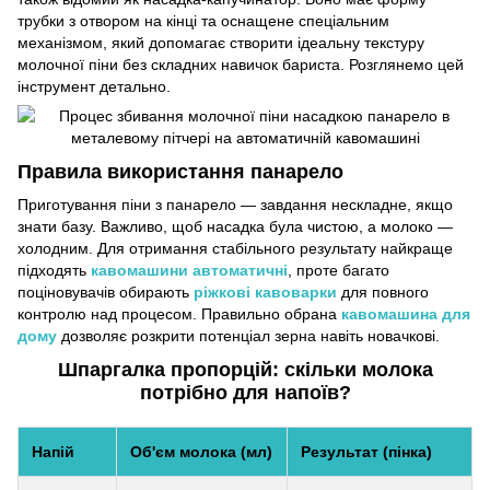
трубки з отвором на кінці та оснащене спеціальним
механізмом, який допомагає створити ідеальну текстуру
молочної піни без складних навичок бариста. Розглянемо цей
інструмент детально.
Правила використання панарело
Приготування піни з панарело — завдання нескладне, якщо
знати базу. Важливо, щоб насадка була чистою, а молоко —
холодним. Для отримання стабільного результату найкраще
підходять
кавомашини автоматичні
, проте багато
поціновувачів обирають
ріжкові кавоварки
для повного
контролю над процесом. Правильно обрана
кавомашина для
дому
дозволяє розкрити потенціал зерна навіть новачкові.
Шпаргалка пропорцій: скільки молока
потрібно для напоїв?
Напій
Об'єм молока (мл)
Результат (пінка)