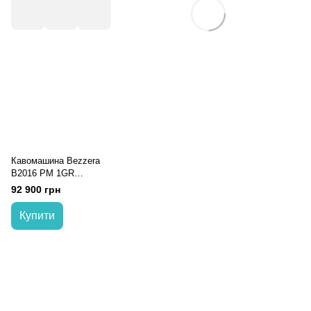
Кавомашина Bezzera
B2016 PM 1GR
Stainless Steel
92 900 грн
B2016PM1IS5
Купити