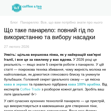
Блог
Панарелло: Все, що вам потрібно знати про нього
Що таке панарело: повний гід по
використанню та вибору насадки
27 лютого 2026
Уявіть: щільна вершкова пінка, як у найкращій кав'ярні
Італії, і все це за хвилину у вас вдома.
У 2026 році це
реальність — якщо знати 5 секретів роботи з панарело. У цій
статті — покрокова техніка збивання, чому жирність молока не
найголовніше, як домогтися глянсового блиску та уникнути
бульбашок. Головний секрет ідеального смаку — це якісна
кава в зернах
та правильно підібрана
кава 100% арабіка
. Від
експертів
Coffee Trade
з розбором кожної деталі. Зробіть ваш
лате ідеальним! ☕✨
У світі сучасних кухонних технологій панарело — це пристрій,
що використовується в кавомашинах для створення піни,
також відомий як насадка-капучинатор. Воно має форму