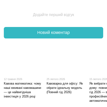
Додайте перший відгук
Новий коментар
12 травня 2026
25 лютого 2026
15 лютого 202
Кавова математика: чому
Кавоварка для офісу: Як
Як вибрати 
наші вживані кавомашини
обрати ідеальну модель
дому: повни
— це найвигідніша
(Повний гід 2026)
гід 2026 — 
інвестиція у 2026 році
професійни
автоматични