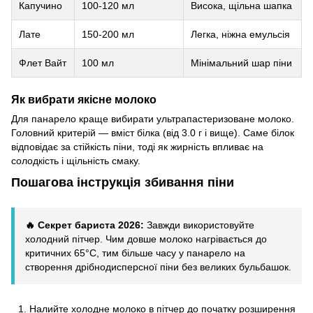
Капучино
100-120 мл
Висока, щільна шапка
Лате
150-200 мл
Легка, ніжна емульсія
Флет Вайт
100 мл
Мінімальний шар піни
Як вибрати якісне молоко
Для панарело краще вибирати ультрапастеризоване молоко.
Головний критерій — вміст білка (від 3.0 г і вище). Саме білок
відповідає за стійкість піни, тоді як жирність впливає на
солодкість і щільність смаку.
Пошагова інструкція збивання піни
🔥 Секрет бариста 2026:
Завжди використовуйте
холодний пітчер. Чим довше молоко нагрівається до
критичних 65°C, тим більше часу у панарело на
створення дрібнодисперсної піни без великих бульбашок.
Налийте холодне молоко в пітчер до початку розширення