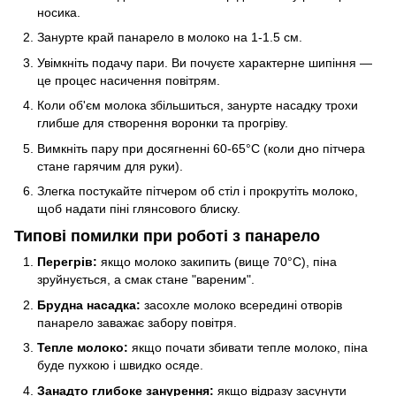
носика.
Занурте край панарело в молоко на 1-1.5 см.
Увімкніть подачу пари. Ви почуєте характерне шипіння —
це процес насичення повітрям.
Коли об'єм молока збільшиться, занурте насадку трохи
глибше для створення воронки та прогріву.
Вимкніть пару при досягненні 60-65°C (коли дно пітчера
стане гарячим для руки).
Злегка постукайте пітчером об стіл і прокрутіть молоко,
щоб надати піні глянсового блиску.
Типові помилки при роботі з панарело
Перегрів:
якщо молоко закипить (вище 70°C), піна
зруйнується, а смак стане "вареним".
Брудна насадка:
засохле молоко всередині отворів
панарело заважає забору повітря.
Тепле молоко:
якщо почати збивати тепле молоко, піна
буде пухкою і швидко осяде.
Занадто глибоке занурення:
якщо відразу засунути