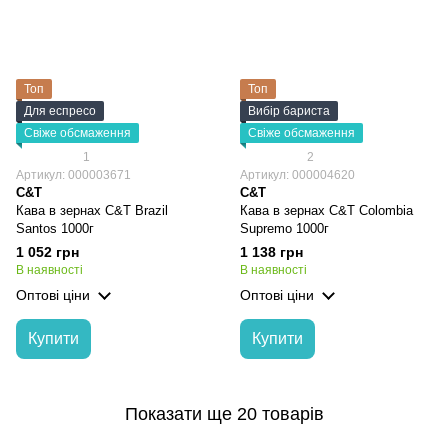
Топ
Топ
Для еспресо
Вибір бариста
Свіже обсмаження
Свіже обсмаження
1
2
Артикул: 000003671
Артикул: 000004620
C&T
C&T
Кава в зернах C&T Brazil
Кава в зернах C&T Colombia
Santos 1000г
Supremo 1000г
1 052 грн
1 138 грн
В наявності
В наявності
Оптові ціни
Оптові ціни
Купити
Купити
Показати ще 20 товарів