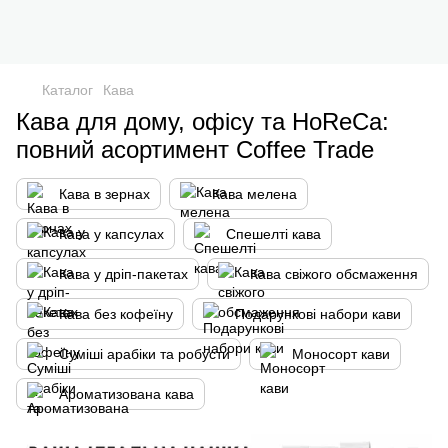
Каталог
Кава
Кава для дому, офісу та HoReCa:
повний асортимент Coffee Trade
Кава в зернах
Кава мелена
Кава у капсулах
Спешелті кава
Кава у дріп-пакетах
Кава свіжого обсмаження
Кава без кофеїну
Подарункові набори кави
Суміші арабіки та робусти
Моносорт кави
Ароматизована кава