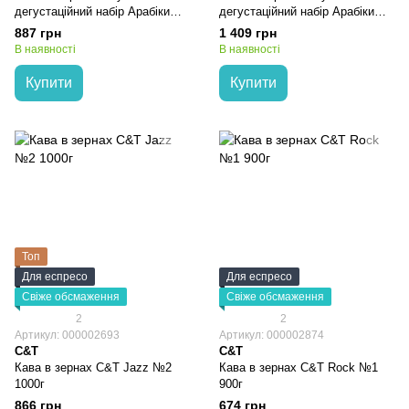
дегустаційний набір Арабіки
дегустаційний набір Арабіки
C&T (3×200г)
C&T (5×200г)
887 грн
1 409 грн
В наявності
В наявності
Купити
Купити
Топ
Для еспресо
Для еспресо
Свіже обсмаження
Свіже обсмаження
2
2
Артикул: 000002693
Артикул: 000002874
C&T
C&T
Кава в зернах C&T Jazz №2
Кава в зернах C&T Rock №1
1000г
900г
866 грн
674 грн