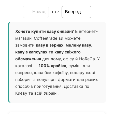
Назад
Вперед
1
з 7
Хочете купити каву онлайн?
В інтернет-
магазині Coffeetrade ви можете
замовити
каву в зернах
,
мелену каву
,
каву в капсулах
та
каву свіжого
обсмаження
для дому, офісу й HoReCa. У
каталозі —
100% арабіка
, суміші для
еспресо, кава без кофеїну, подарункові
набори та популярні формати для різних
способів приготування. Доставка по
Києву та всій Україні.