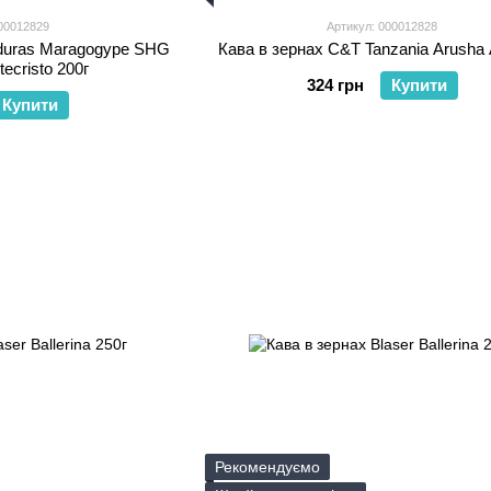
00012829
Артикул: 000012828
duras Maragogype SHG
Кава в зернах C&T Tanzania Arusha 
ecristo 200г
324 грн
Купити
Купити
Рекомендуємо