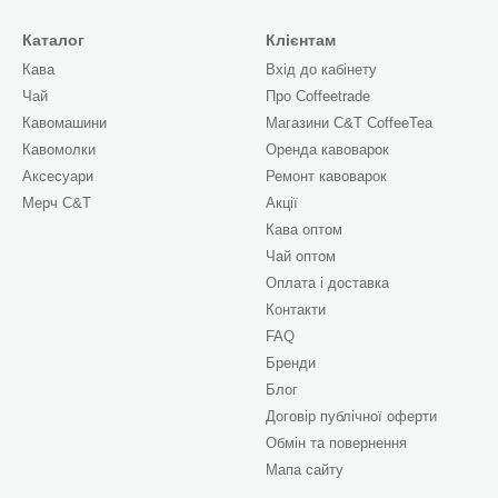
Каталог
Клієнтам
Кава
Вхід до кабінету
ення (Blonde / Filter Roast)
— це вибір справжніх кавови
Чай
Про Сoffeetrade
у первинних відтінків, свіжість та природну солодкість
Кавомашини
Магазини C&T CoffeeTea
удові фруктові ноти, квіткові компоненти та медовий а
Кавомолки
Оренда кавоварок
Аксесуари
Ремонт кавоварок
ва
відрізняється вишуканим легким тілом, де смак терміч
Мерч C&T
Акції
 іскристій ягідній чи цитрусовій кислотності, що рідн
Кава оптом
Чай оптом
Оплата і доставка
е зерно світлого обсмаження: візуальні критерії оцінки
Контакти
FAQ
я проти темного: порівняльна таблиця характеристик
Бренди
мак має кава слабкого теплового оброблення
Блог
Договір публічної оферти
отувати каву легкого обсмаження: покроковий гайд
Обмін та повернення
о каву легкого обсмажування (FAQ)
Мапа сайту