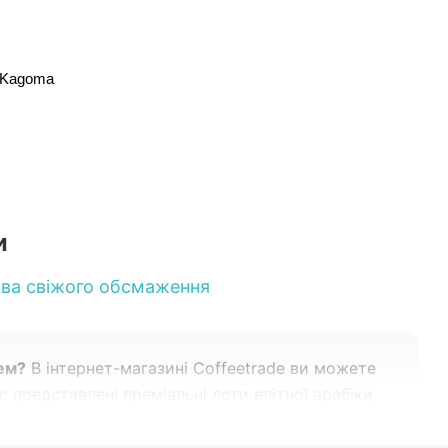
i Kagoma
и
ва свіжого обсмаження
ем?
В інтернет-магазині Coffeetrade ви можете
с представлені преміальні лоти елітної арабіки,
сій Україні, герметичне пакування та завжди
!