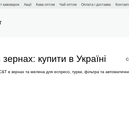
т кавоварок
Акції
Кава оптом
Чай оптом
Оплата і доставка
Контакт
T
зернах: купити в Україні
С