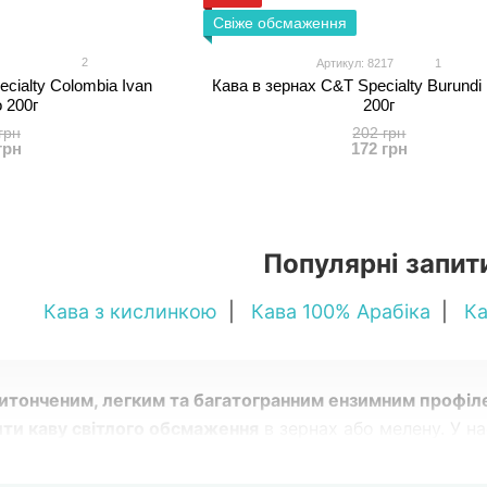
Свіже обсмаження
2
Артикул: 8217
1
cialty Colombia Ivan
Кава в зернах C&T Specialty Burund
 200г
200г
грн
202 грн
грн
172 грн
Популярні запит
Кава з кислинкою
|
Кава 100% Арабіка
|
Ка
витонченим, легким та багатогранним ензимним профіл
ити каву світлого обсмаження
в зернах або мелену. У на
 Blaser (Saint Tropez, Ballerina).
Швидка відправка
по в
ідкрийте для себе багатство шляхетного кавового смаку