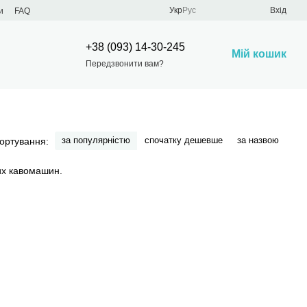
Укр
Рус
Вхід
и
FAQ
+38 (093) 14-30-245
Мій кошик
Передзвонити вам?
за популярністю
спочатку дешевше
за назвою
ортування: