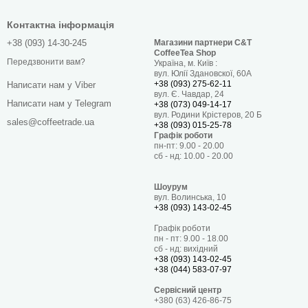
Контактна інформація
+38 (093) 14-30-245
Магазини партнери C&T
х ентузіастів, які цінують у напої складну
CoffeeTea Shop
Передзвонити вам?
Україна, м. Київ :
. Слабкий ступінь теплового впливу дозволяє
вул. Юлії Здановскої, 60А
+38 (093) 275-62-11
Написати нам у Viber
ромат, закладені в зерно самою природою. Така
вул. Є. Чавдар, 24
Написати нам у Telegram
+38 (073) 049-14-17
ної обробки та гіркоти відходить на другий план,
вул. Родини Крістеров, 20 Б
sales@coffeetrade.ua
+38 (093) 015-25-78
ить цей сорт із благородними сухими винами.
Графік роботи
пн-пт: 9.00 - 20.00
сб - нд: 10.00 - 20.00
Шоурум
вул. Волинська, 10
+38 (093) 143-02-45
Графік роботи
пн - пт: 9.00 - 18.00
сб - нд: вихідний
+38 (093) 143-02-45
+38 (044) 583-07-97
Сервісний центр
+380 (63) 426-86-75