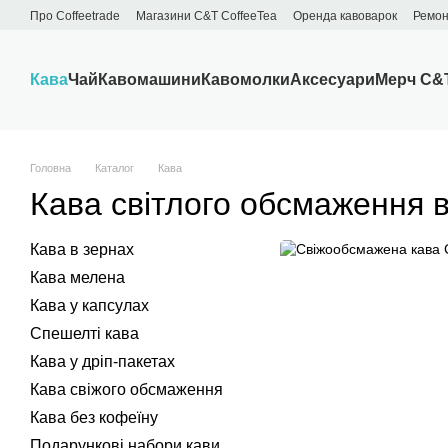
Перейти до основного контенту
Про Сoffeetrade
Магазини C&T CoffeeTea
Оренда кавоварок
Ремон
Бренди
Блог
Договір публічної оферти
Обмін та повернення
Кава
Чай
Кавомашини
Кавомолки
Аксесуари
Мерч C&
Головна
Каталог
Кава
Кава світлого обсмаження в 
Кава в зернах
Кава мелена
Кава у капсулах
Спешелті кава
Кава у дріп-пакетах
Кава свіжого обсмаження
Кава без кофеїну
Подарункові набори кави