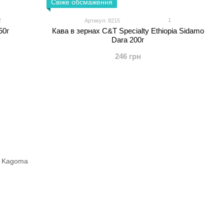
Свіже обсмаження
2
1
Артикул: 8215
50г
Кава в зернах C&T Specialty Ethiopia Sidamo
Dara 200г
246 грн