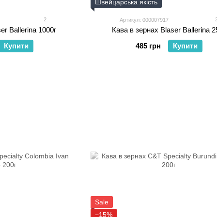
Швейцарська якість
2
Артикул: 000007917
er Ballerina 1000г
Кава в зернах Blaser Ballerina 2
Купити
485 грн
Купити
Sale
−15%