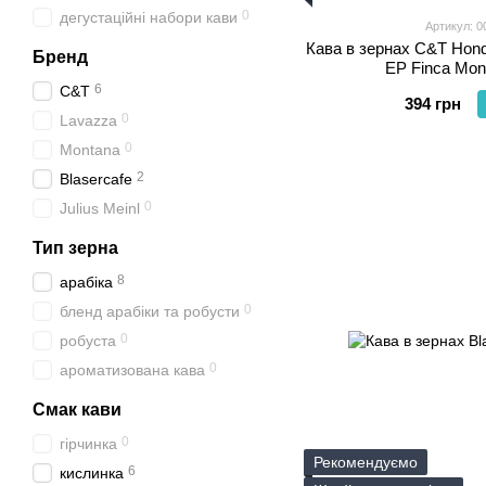
0
дегустаційні набори кави
Артикул: 0
Кава в зернах C&T Hon
Бренд
EP Finca Mont
6
C&T
394 грн
0
Lavazza
0
Montana
2
Blasercafe
0
Julius Meinl
Тип зерна
8
арабіка
0
бленд арабіки та робусти
0
робуста
0
ароматизована кава
Смак кави
0
гірчинка
Рекомендуємо
6
кислинка