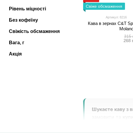
Свіже обсмаження
Рівень міцності
Артикул: 8216
Без кофеїну
Кава в зернах C&T Spe
Molano
Свіжість обсмаження
315 
268 
Вага, г
Акція
Шукаєте каву з 
замовити та
куп
включаючи лінійки
вигідна ціна — в