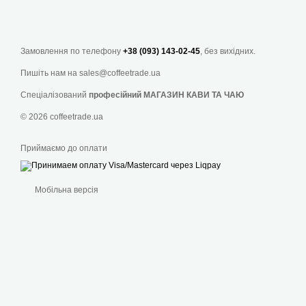
Замовлення по телефону
+38 (093) 143-02-45
, без вихідних.
Кава світлого обсмаж
багатошарову палітр
Пишіть нам на
sales@coffeetrade.ua
повністю зберегти ч
Спеціалізований
професійний МАГАЗИН КАВИ ТА ЧАЮ
свіжообсмажена ка
© 2026 coffeetrade.ua
поступаючись місцем
Приймаємо до оплати
Зміст сторінки:
Як виглядає якісн
Мобільна версія
Світле обсмаженн
Який насправді с
Як найкраще приг
Часті питання пр