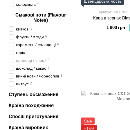
Швейцарська якість
4
солодкість
Артикул: 000007898
Смакові ноти (Flavour
Кава в зернах Blas
Notes)
1 900 грн
3
квіткові
6
фрукти / ягоди
4
карамель / солодощі
1
горіх
0
прянощі / спеції
2
шоколад / какао
1
винні ноти / чорнослив
2
цитрус
Ступень обсмаження
Країна походження
Спосіб приготування
Sale
Країна виробник
−15%