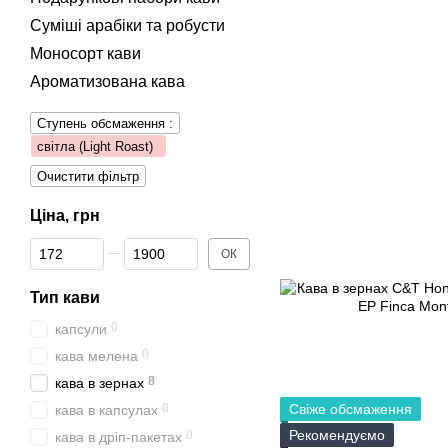
Суміші арабіки та робусти
Моносорт кави
Ароматизована кава
Ступень обсмаження :
світла (Light Roast)
Очистити фільтр
Ціна, грн
Від Ціна, грн
До Ціна, грн
ОК
Тип кави
0
капсули
0
кава мелена
8
кава в зернах
0
Свіже обсмаження
кава в капсулах
Рекомендуємо
0
кава в дріп-пакетах