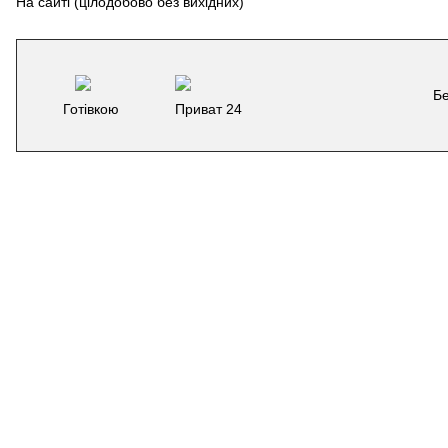
На сайті (цілодобово без вихідних)
Бе
Готівкою
Приват 24