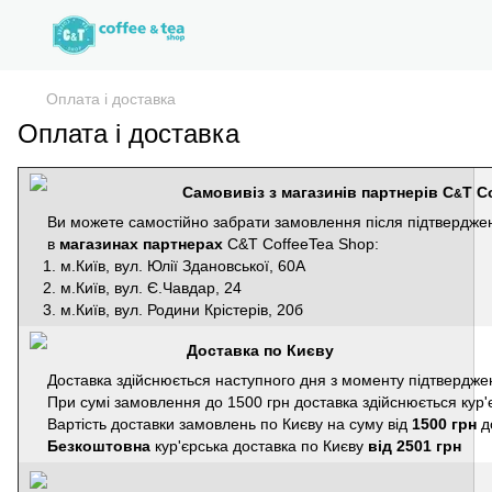
Оплата і доставка
Оплата і доставка
Самовивіз з магазинів партнерів C
T C
&
Ви можете самостійно забрати замовлення після підтвердже
в
магазинах партнерах
C&T CoffeeTea Shop:
1. м.Київ, вул. Юлії Здановської, 60А
2. м.Київ, вул. Є.Чавдар, 24
3. м.Київ, вул. Родини Крістерів, 20б
Доставка по Києву
Доставка здійснюється наступного дня з моменту підтвердженн
При сумі замовлення до 1500 грн доставка здійснюється кур
Вартість доставки замовлень по Києву на суму від
1500 грн
д
Безкоштовна
кур'єрська доставка по Києву
від 2501 грн