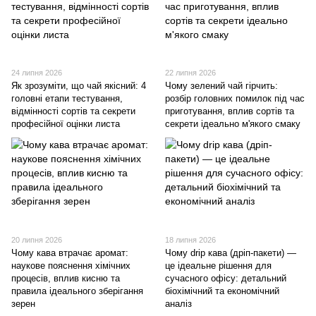
24 липня 2026
22 липня 2026
Як зрозуміти, що чай якісний: 4
Чому зелений чай гірчить:
головні етапи тестування,
розбір головних помилок під час
відмінності сортів та секрети
приготування, вплив сортів та
професійної оцінки листа
секрети ідеально м'якого смаку
20 липня 2026
18 липня 2026
Чому кава втрачає аромат:
Чому drip кава (дріп-пакети) —
наукове пояснення хімічних
це ідеальне рішення для
процесів, вплив кисню та
сучасного офісу: детальний
правила ідеального зберігання
біохімічний та економічний
зерен
аналіз