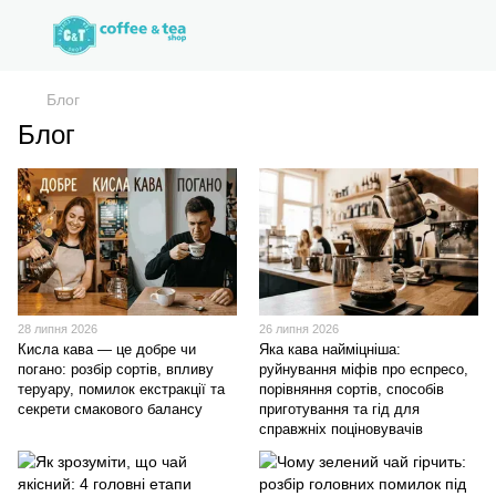
Блог
Блог
28 липня 2026
26 липня 2026
Кисла кава — це добре чи
Яка кава найміцніша:
погано: розбір сортів, впливу
руйнування міфів про еспресо,
теруару, помилок екстракції та
порівняння сортів, способів
секрети смакового балансу
приготування та гід для
справжніх поціновувачів