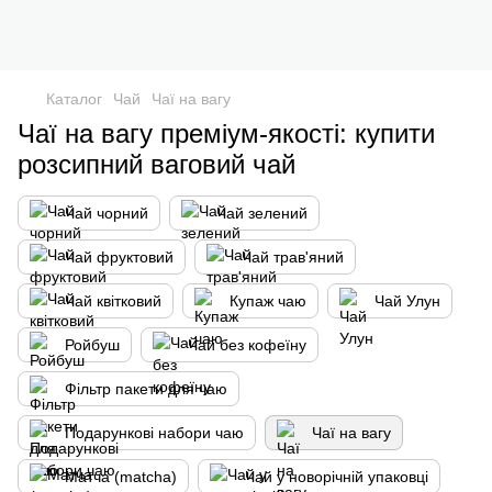
Каталог
Чай
Чаї на вагу
Чаї на вагу преміум-якості: купити
розсипний ваговий чай
Чай чорний
Чай зелений
Чай фруктовий
Чай трав'яний
Чай квітковий
Купаж чаю
Чай Улун
Ройбуш
Чай без кофеїну
Фільтр пакети для чаю
Подарункові набори чаю
Чаї на вагу
Матча (matcha)
Чай у новорічній упаковці