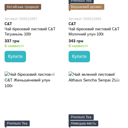
Premium Tea
Китайська традиція
Вершковий аромат
Артикул: 000012687
Артикул: 000012684
C&T
C&T
Чай бірюзовий листовий C&T
Чай бірюзовий листовий C&T
Тегуаньінь 100г
Молочний улун 100г
337 грн
343 грн
В наявності
В наявності
Купити
Купити
Premium Tea
Premium Tea
Німецька якість