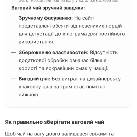
Фото: Розсипний чай на вагу у каталозі Coffeetrade
Ваговий чай зручний завдяки:
Зручному фасуванню:
На сайті
представлені обсяги від невеликих порцій
для дегустації до кілограма для постійного
використання.
Збереженню властивостей:
Відсутність
додаткової обробки означає більше
користі та яскравіший смак у чашці.
Вигідній ціні:
Без витрат на дизайнерську
упаковку ціна за грам стає помітно
нижчою.
Як правильно зберігати ваговий чай
Щоб чай на вагу довго залишався свіжим та