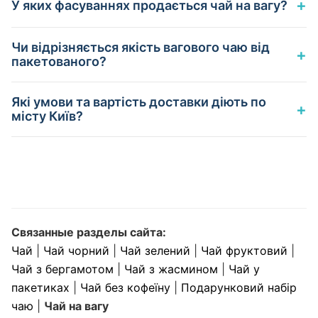
+
У яких фасуваннях продається чай на вагу?
Чи відрізняється якість вагового чаю від
+
пакетованого?
Які умови та вартість доставки діють по
+
місту Київ?
Связанные разделы сайта:
Чай
|
Чай чорний
|
Чай зелений
|
Чай фруктовий
|
Чай з бергамотом
|
Чай з жасмином
|
Чай у
пакетиках
|
Чай без кофеїну
|
Подарунковий набір
чаю
|
Чай на вагу