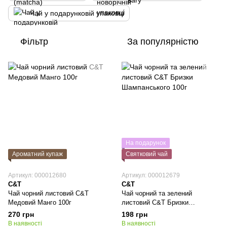
Чай у подарунковій упаковці
Фільтр
За популярністю
На подарунок
Ароматний купаж
Святковий чай
Артикул: 000012680
Артикул: 000012679
C&T
C&T
Чай чорний листовий C&T
Чай чорний та зелений
Медовий Манго 100г
листовий C&T Бризки
Шампанського 100г
270 грн
198 грн
В наявності
В наявності