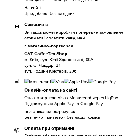
На сайті:
Цілодобово, без вихідних
Самовивіз
🏪
Ви також можете зробити попередне замовлення,
отримати і сплатити
каву, чай
в
магазинах-партнерах
C&T CoffeeTea Shop
:
м. Київ, вул. Юлії Здановської, 60А
вул. Є. Чавдар, 24
вул. Родини Крістерів, 20б
💻
Онлайн-оплата на сайті
Оплата карткою Visa / Mastercard через LiqPay
Підтримується Apple Pay та Google Pay
Безготівковий розрахунок
Безпечно · миттєво · без нашої комісії
Оплата при отриманні
📦