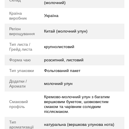
(молочний)
Країна
Україна
виробник
Регіон
Китай (молочний улун)
вирощування
Тип листа /
крупнолистовий
Грейд листа
Форма чаю
розсипний, листовий
Тип упаковки
Фольгований пакет
Додатки /
молочний улун
Аромати
Кремово-молочний улун з багатим
Смаковий
вершковим букетом, шовковистим
профіль
смаком та чарівним солодким
післясмаком.
Тип
натуральна (вершкова улунова нота)
ароматизації