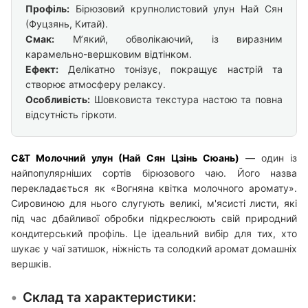
Профіль:
Бірюзовий крупнолистовий улун Най Сян
(Фуцзянь, Китай).
Смак:
М’який, обволікаючий, із виразним
карамельно-вершковим відтінком.
Ефект:
Делікатно тонізує, покращує настрій та
створює атмосферу релаксу.
Особливість:
Шовковиста текстура настою та повна
відсутність гіркоти.
C&T Молочний улун (Най Сян Цзінь Сюань)
— один із
найпопулярніших сортів бірюзового чаю. Його назва
перекладається як «Вогняна квітка молочного аромату».
Сировиною для нього слугують великі, м'ясисті листи, які
під час дбайливої обробки підкреслюють свій природний
кондитерський профіль. Це ідеальний вибір для тих, хто
шукає у чаї затишок, ніжність та солодкий аромат домашніх
вершків.
Склад та характеристики: