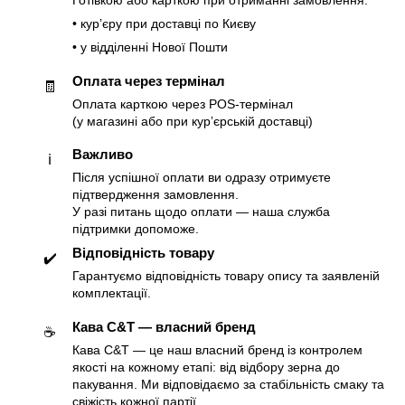
Готівкою або карткою при отриманні замовлення:
• курʼєру при доставці по Києву
• у відділенні Нової Пошти
Оплата через термінал
🧾
Оплата карткою через POS-термінал
(у магазині або при курʼєрській доставці)
Важливо
ℹ️
Після успішної оплати ви одразу отримуєте
підтвердження замовлення.
У разі питань щодо оплати — наша служба
підтримки допоможе.
Відповідність товару
✔️
Гарантуємо відповідність товару опису та заявленій
комплектації.
Кава C&T — власний бренд
☕️
Кава C&T — це наш власний бренд із контролем
якості на кожному етапі: від відбору зерна до
пакування. Ми відповідаємо за стабільність смаку та
свіжість кожної партії.