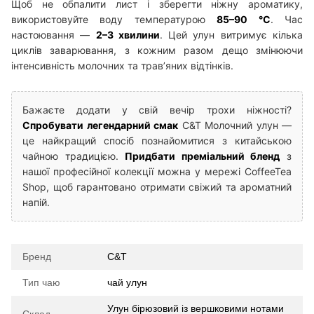
Щоб не обпалити лист і зберегти ніжну ароматику,
використовуйте воду температурою
85–90 °C
. Час
настоювання —
2–3 хвилини
. Цей улун витримує кілька
циклів заварювання, з кожним разом дещо змінюючи
інтенсивність молочних та трав’яних відтінків.
Бажаєте додати у свій вечір трохи ніжності?
Спробувати легендарний смак
C&T Молочний улун —
це найкращий спосіб познайомитися з китайською
чайною традицією.
Придбати преміальний бленд
з
нашої професійної колекції можна у мережі CoffeeTea
Shop, щоб гарантовано отримати свіжий та ароматний
напій.
Бренд
C&T
Тип чаю
чай улун
Улун бірюзовий із вершковими нотами
Склад