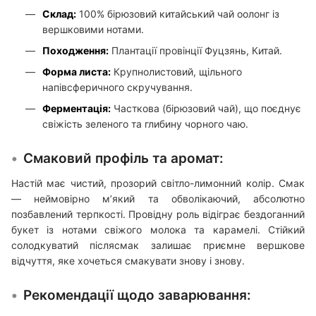
Склад:
100% бірюзовий китайський чай оолонг із
вершковими нотами.
Походження:
Плантації провінції Фуцзянь, Китай.
Форма листа:
Крупнолистовий, щільного
напівсферичного скручування.
Ферментація:
Часткова (бірюзовий чай), що поєднує
свіжість зеленого та глибину чорного чаю.
Смаковий профіль та аромат:
Настій має чистий, прозорий світло-лимонний колір. Смак
— неймовірно м’який та обволікаючий, абсолютно
позбавлений терпкості. Провідну роль відіграє бездоганний
букет із нотами свіжого молока та карамелі. Стійкий
солодкуватий післясмак залишає приємне вершкове
відчуття, яке хочеться смакувати знову і знову.
Рекомендації щодо заварювання: