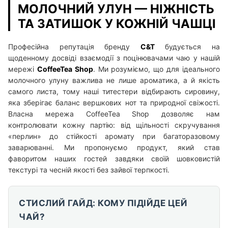
МОЛОЧНИЙ УЛУН — НІЖНІСТЬ
ТА ЗАТИШОК У КОЖНІЙ ЧАШЦІ
Професійна репутація бренду
C&T
будується на
щоденному досвіді взаємодії з поцінювачами чаю у нашій
мережі
CoffeeTea Shop
. Ми розуміємо, що для ідеального
молочного улуну важлива не лише ароматика, а й якість
самого листа, тому наші титестери відбирають сировину,
яка зберігає баланс вершкових нот та природної свіжості.
Власна мережа CoffeeTea Shop дозволяє нам
контролювати кожну партію: від щільності скручування
«перлин» до стійкості аромату при багаторазовому
заварюванні. Ми пропонуємо продукт, який став
фаворитом наших гостей завдяки своїй шовковистій
текстурі та чесній якості без зайвої терпкості.
СТИСЛИЙ ГАЙД: КОМУ ПІДІЙДЕ ЦЕЙ
ЧАЙ?