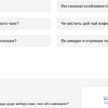
Які смакові особливості
ного чаю?
Чи містить цей чай коф
 волошки?
Як швидко я отримаю с
да щодо вибору кави, чаю або кавоварки?