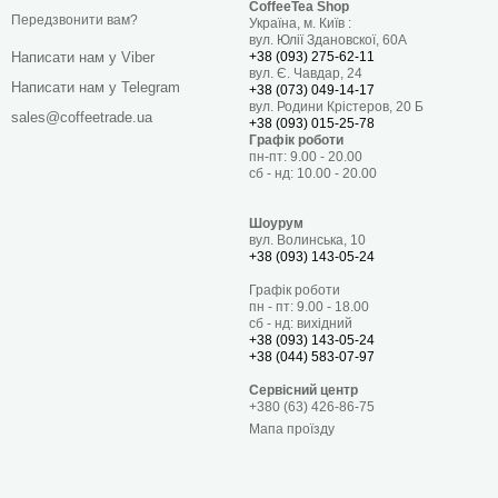
CoffeeTea Shop
Передзвонити вам?
Україна, м. Київ :
вул. Юлії Здановскої, 60А
+38 (093) 275-62-11
Написати нам у Viber
вул. Є. Чавдар, 24
Написати нам у Telegram
+38 (073) 049-14-17
вул. Родини Крістеров, 20 Б
sales@coffeetrade.ua
+38 (093) 015-25-78
Графік роботи
пн-пт: 9.00 - 20.00
сб - нд: 10.00 - 20.00
Шоурум
вул. Волинська, 10
+38 (093) 143-05-24
Графік роботи
пн - пт: 9.00 - 18.00
сб - нд: вихідний
+38 (093) 143-05-24
+38 (044) 583-07-97
Сервісний центр
+380 (63) 426-86-75
Мапа проїзду