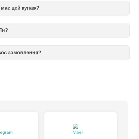
 має цей купаж?
еїн?
воє замовлення?