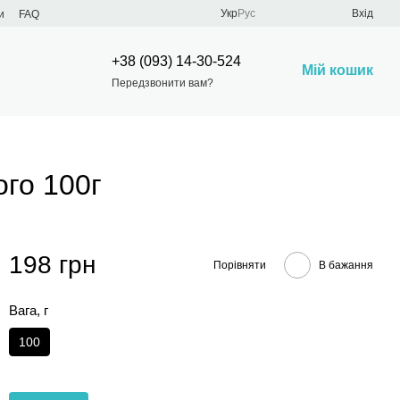
Укр
Рус
Вхід
и
FAQ
+38 (093) 14-30-524
Мій кошик
Передзвонити вам?
го 100г
198 грн
Порівняти
В бажання
Вага, г
100