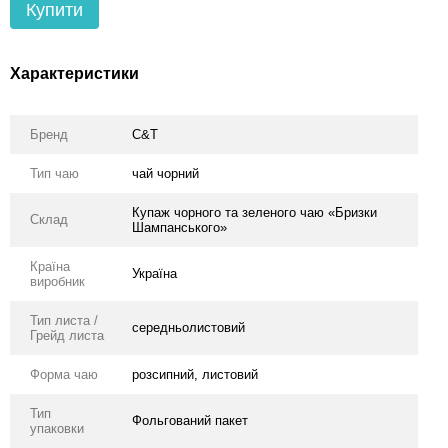
Купити
Характеристики
Бренд
C&T
Тип чаю
чай чорний
Купаж чорного та зеленого чаю «Бризки
Склад
Шампанського»
Країна
Україна
виробник
Тип листа /
середньолистовий
Грейд листа
Форма чаю
розсипний, листовий
Тип
Фольгований пакет
упаковки