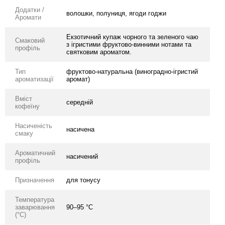
Додатки /
волошки, полуниця, ягоди годжи
Аромати
Екзотичний купаж чорного та зеленого чаю
Смаковий
з ігристими фруктово-винними нотами та
профіль
святковим ароматом.
Тип
фруктово-натуральна (виноградно-ігристий
ароматизації
аромат)
Вміст
середній
кофеїну
Насиченість
насичена
смаку
Ароматичний
насичений
профіль
Призначення
для тонусу
Температура
заварювання
90–95 °C
(°C)