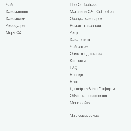
Чай
Про Сoffeetrade
Кавомашини
Магазини C&T CoffeeTea
Кавомолки
Оренда кавоварок
Аксесуари
Ремонт кавоварок
Мерч C&T
Акції
Кава оптом
Чай оптом
Оплата і доставка
Контакти
FAQ
Бренди
Блог
Договір публічної оферти
Обмін та повернення
Мапа сайту
Ми в соцмережах