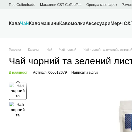
Перейти до основного контенту
Про Сoffeetrade
Магазини C&T CoffeeTea
Оренда кавоварок
Ремон
Бренди
Блог
Договір публічної оферти
Обмін та повернення
Кава
Чай
Кавомашини
Кавомолки
Аксесуари
Мерч C&
Головна
Каталог
Чай
Чай чорний
Чай чорний та зелений листови
Чай чорний та зелений лис
В наявності
Артикул: 000012679
Написати відгук