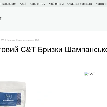
т кавоварок
Акції
Кава оптом
Чай оптом
Оплата і доставка
Контакт
T
й C&T Бризки Шампанського 100г
товий C&T Бризки Шампансько