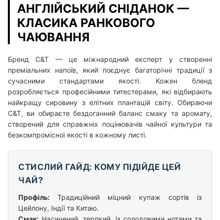
АНГЛІЙСЬКИЙ СНІДАНОК —
КЛАСИКА РАНКОВОГО
ЧАЮВАННЯ
Бренд C&T — це міжнародний експерт у створенні
преміальних напоїв, який поєднує багаторічні традиції з
сучасними стандартами якості. Кожен бленд
розробляється професійними титестерами, які відбирають
найкращу сировину з елітних плантацій світу. Обираючи
C&T, ви обираєте бездоганний баланс смаку та аромату,
створений для справжніх поцінювачів чайної культури та
безкомпромісної якості в кожному листі.
СТИСЛИЙ ГАЙД: КОМУ ПІДІЙДЕ ЦЕЙ
ЧАЙ?
Профіль:
Традиційний міцний купаж сортів із
Цейлону, Індії та Китаю.
Смак:
Насичений, терпкий, із солодовими нотами та