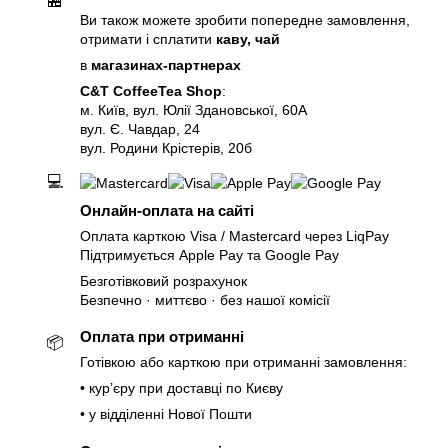
🏪
Ви також можете зробити попередне замовлення,
отримати і сплатити
каву, чай
в
магазинах-партнерах
C&T CoffeeTea Shop
:
м. Київ, вул. Юлії Здановської, 60А
вул. Є. Чавдар, 24
вул. Родини Крістерів, 20б
💻
Онлайн-оплата на сайті
Оплата карткою Visa / Mastercard через LiqPay
Підтримується Apple Pay та Google Pay
Безготівковий розрахунок
Безпечно · миттєво · без нашої комісії
Оплата при отриманні
📦
Готівкою або карткою при отриманні замовлення:
• курʼєру при доставці по Києву
• у відділенні Нової Пошти