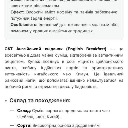
шляхетним післясмаком.
Ефект:
Високий вміст кофеїну та танінів забезпечує
потужний заряд енергії.
Особливість:
Ідеальний для вживання з молоком або
лимоном у кращих англійських традиціях.
C&T Англійський сніданок (English Breakfast)
— це
всесвітньо відома чайна суміш, відтворена за автентичним
рецептом. Купаж поєднує в собі міцність цейлонського
листа, глибину індійських сортів та аристократичну
витонченість китайського чаю Кимун. Це ідеальний
ранковий напій, що допомагає швидко налаштуватися на
робочий ритм та отримати тривалу бадьорість.
Склад та походження:
Склад:
Суміш чорного середньолистового чаю
(Цейлон, Індія, Китай).
Сорти:
Високогірна основа з додаванням