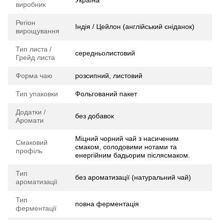
виробник
Регіон
Індія / Цейлон (англійський сніданок)
вирощування
Тип листа /
середньолистовий
Грейд листа
Форма чаю
розсипний, листовий
Тип упаковки
Фольгований пакет
Додатки /
без добавок
Аромати
Міцний чорний чай з насиченим
Смаковий
смаком, солодовими нотами та
профіль
енергійним бадьорим післясмаком.
Тип
без ароматизації (натуральний чай)
ароматизації
Тип
повна ферментація
ферментації