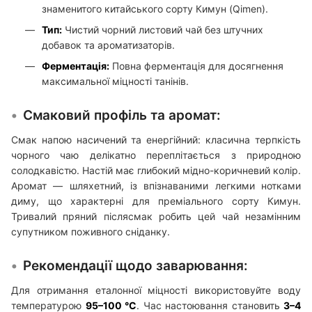
знаменитого китайського сорту Кимун (Qimen).
Тип:
Чистий чорний листовий чай без штучних
добавок та ароматизаторів.
Ферментація:
Повна ферментація для досягнення
максимальної міцності танінів.
Смаковий профіль та аромат:
Смак напою насичений та енергійний: класична терпкість
чорного чаю делікатно переплітається з природною
солодкавістю. Настій має глибокий мідно-коричневий колір.
Аромат — шляхетний, із впізнаваними легкими нотками
диму, що характерні для преміального сорту Кимун.
Тривалий пряний післясмак робить цей чай незамінним
супутником поживного сніданку.
Рекомендації щодо заварювання:
Для отримання еталонної міцності використовуйте воду
температурою
95–100 °C
. Час настоювання становить
3–4