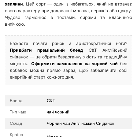
хвилини
. Цей сорт — один із небагатьох, який не втрачає
свого характеру при додаванні молока, вершків або цукру.
Чудово гармоніює з тостами, сирами та класичною
випічкою.
Бажаєте почати ранок з аристократичної ноти?
Придбати преміальний бленд
C&T Англійський
сніданок — це обрати бездоганну якість та традиційну
міцність.
Оформити замовлення на чорний чай
без
добавок можна прямо зараз, щоб забезпечити собі
енергійний старт кожного дня.
Бренд
C&T
Тип чаю
чай чорний
Склад
Чорний чай Англійський Сніданок
Країна
Україна