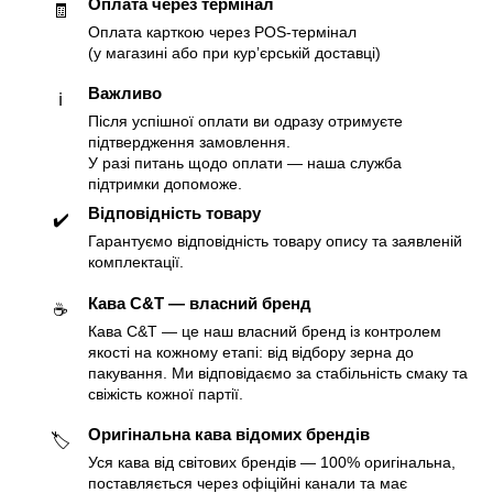
Оплата через термінал
🧾
Оплата карткою через POS-термінал
(у магазині або при курʼєрській доставці)
Важливо
ℹ️
Після успішної оплати ви одразу отримуєте
підтвердження замовлення.
У разі питань щодо оплати — наша служба
підтримки допоможе.
Відповідність товару
✔️
Гарантуємо відповідність товару опису та заявленій
комплектації.
Кава C&T — власний бренд
☕️
Кава C&T — це наш власний бренд із контролем
якості на кожному етапі: від відбору зерна до
пакування. Ми відповідаємо за стабільність смаку та
свіжість кожної партії.
Оригінальна кава відомих брендів
🏷
Уся кава від світових брендів — 100% оригінальна,
поставляється через офіційні канали та має