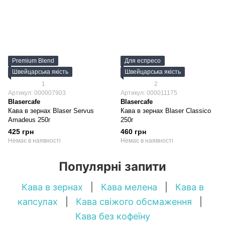
Premium Blend
Для еспресо
Швейцарська якість
Швейцарська якість
1
2
Артикул: 000007903
Артикул: 000011175
Blasercafe
Blasercafe
Кава в зернах Blaser Servus
Кава в зернах Blaser Classico
Amadeus 250г
250г
425 грн
460 грн
Немає в наявності
Немає в наявності
Популярні запити
Кава в зернах
|
Кава мелена
|
Кава в
капсулах
|
Кава свіжого обсмаження
|
Кава без кофеїну