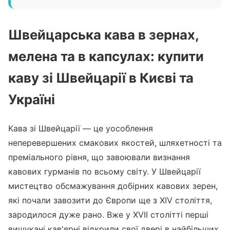
Швейцарська кава в зернах,
мелена та в капсулах: купити
каву зі Швейцарії в Києві та
Україні
Кава зі Швейцарії — це уособлення
неперевершених смакових якостей, шляхетності та
преміального рівня, що завоювали визнання
кавових гурманів по всьому світу. У Швейцарії
мистецтво обсмажування добірних кавових зерен,
які почали завозити до Європи ще з XIV століття,
зародилося дуже рано. Вже у XVII столітті перші
вишукані кав'ярні відкрили свої двері в найбільших