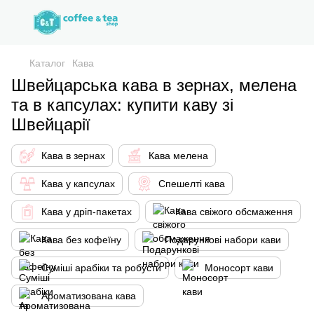
Каталог
Кава
Швейцарська кава в зернах, мелена
та в капсулах: купити каву зі
Швейцарії
Кава в зернах
Кава мелена
Кава у капсулах
Спешелті кава
Кава у дріп-пакетах
Кава свіжого обсмаження
Кава без кофеїну
Подарункові набори кави
Суміші арабіки та робусти
Моносорт кави
Ароматизована кава