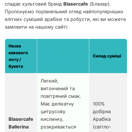
спадає культовий бренд
Blasercafe
(Блазер).
Пропонуємо порівняльний огляд найпопулярніших
елітних сумішей арабіки та робусти, які ви можете
замовити на нашому сайті:
Назва
Смакові
кавового
характеристики та
Склад суміші
лоту /
дескриптори
букета
Легкий,
витончений та
повітряний смак.
Має делікатну
100%
цитрусову
добірна
Blasercafe
кислинку,
Арабіка
Ballerina
розкривається
(світло-