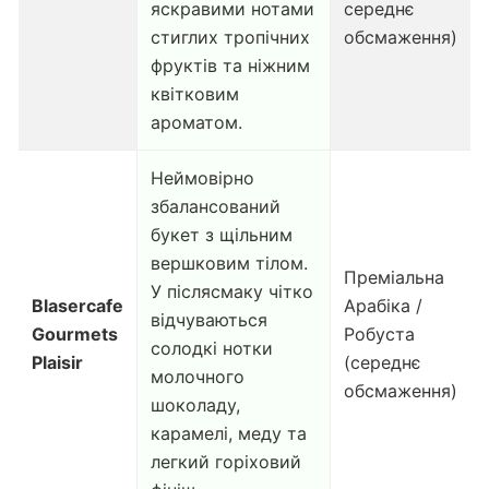
яскравими нотами
середнє
стиглих тропічних
обсмаження)
фруктів та ніжним
квітковим
ароматом.
Неймовірно
збалансований
букет з щільним
вершковим тілом.
Преміальна
У післясмаку чітко
Blasercafe
Арабіка /
відчуваються
Gourmets
Робуста
солодкі нотки
Plaisir
(середнє
молочного
обсмаження)
шоколаду,
карамелі, меду та
легкий горіховий