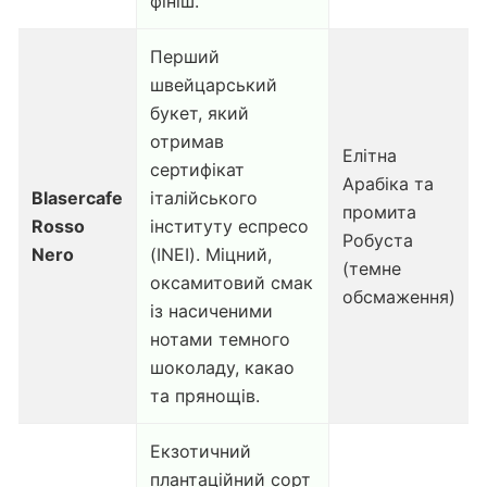
фініш.
Перший
швейцарський
букет, який
отримав
Елітна
сертифікат
Арабіка та
Blasercafe
італійського
промита
Rosso
інституту еспресо
Робуста
Nero
(INEI). Міцний,
(темне
оксамитовий смак
обсмаження)
із насиченими
нотами темного
шоколаду, какао
та прянощів.
Екзотичний
плантаційний сорт