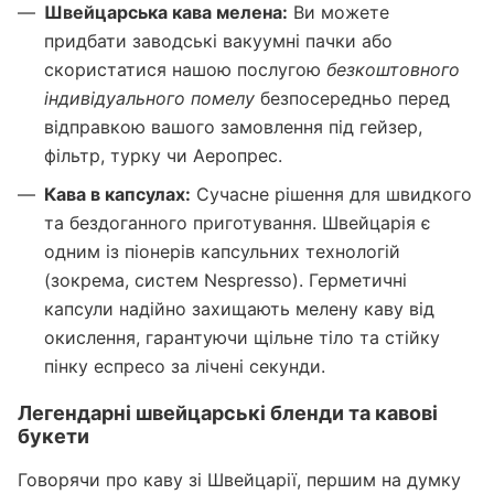
Швейцарська кава мелена:
Ви можете
придбати заводські вакуумні пачки або
скористатися нашою послугою
безкоштовного
індивідуального помелу
безпосередньо перед
відправкою вашого замовлення під гейзер,
фільтр, турку чи Аеропрес.
Кава в капсулах:
Сучасне рішення для швидкого
та бездоганного приготування. Швейцарія є
одним із піонерів капсульних технологій
(зокрема, систем Nespresso). Герметичні
капсули надійно захищають мелену каву від
окислення, гарантуючи щільне тіло та стійку
пінку еспресо за лічені секунди.
Легендарні швейцарські бленди та кавові
букети
Говорячи про каву зі Швейцарії, першим на думку