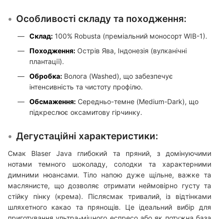
Особливості складу та походження:
Склад:
100% Robusta (преміальний моносорт WIB-1).
Походження:
Острів Ява, Індонезія (вулканічні
плантації).
Обробка:
Волога (Washed), що забезпечує
інтенсивність та чистоту профілю.
Обсмаження:
Середньо-темне (Medium-Dark), що
підкреслює оксамитову гірчинку.
Дегустаційні характеристики:
Смак Blaser Java глибокий та пряний, з домінуючими
нотами темного шоколаду, солодки та характерними
димними нюансами. Тіло напою дуже щільне, важке та
маслянисте, що дозволяє отримати неймовірно густу та
стійку пінку (крема). Післясмак тривалий, із відтінками
шляхетного какао та прянощів. Це ідеальний вибір для
приготування ультра-міцного еспресо або як потужна база