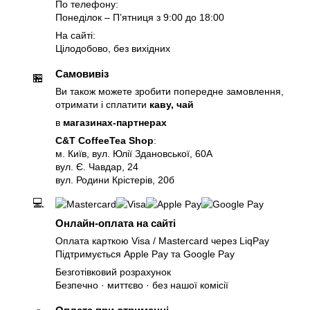
По телефону:
Понеділок – Пʼятниця з 9:00 до 18:00
На сайті:
Цілодобово, без вихідних
Самовивіз
🏪
Ви також можете зробити попередне замовлення,
отримати і сплатити
каву, чай
в
магазинах-партнерах
C&T CoffeeTea Shop
:
м. Київ, вул. Юлії Здановської, 60А
вул. Є. Чавдар, 24
вул. Родини Крістерів, 20б
💻
Онлайн-оплата на сайті
Оплата карткою Visa / Mastercard через LiqPay
Підтримується Apple Pay та Google Pay
Безготівковий розрахунок
Безпечно · миттєво · без нашої комісії