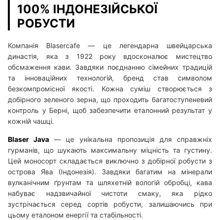
100% ІНДОНЕЗІЙСЬКОЇ
РОБУСТИ
Компанія Blasercafe — це легендарна швейцарська
династія, яка з 1922 року вдосконалює мистецтво
обсмаження кави. Завдяки поєднанню сімейних традицій
та інноваційних технологій, бренд став символом
безкомпромісної якості. Кожна суміш створюється з
добірного зеленого зерна, що проходить багатоступеневий
контроль у Берні, щоб забезпечити еталонний результат у
кожній чашці.
Blaser Java
— це унікальна пропозиція для справжніх
гурманів, що шукають максимальну міцність та густину.
Цей моносорт складається виключно з добірної робусти з
острова Ява (Індонезія). Завдяки багатим на мінерали
вулканічним ґрунтам та шляхетній вологій обробці, кава
набуває надзвичайної чистоти смаку, яка рідко
зустрічається серед сортів робусти, залишаючись при
цьому еталоном енергії та стабільності.