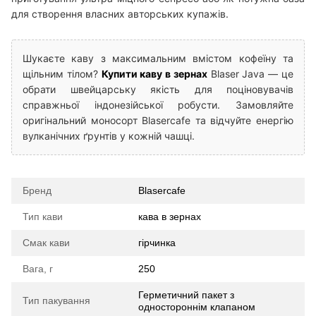
для створення власних авторських купажів.
Шукаєте каву з максимальним вмістом кофеїну та
щільним тілом?
Купити каву в зернах
Blaser Java — це
обрати швейцарську якість для поціновувачів
справжньої індонезійської робусти. Замовляйте
оригінальний моносорт Blasercafe та відчуйте енергію
вулканічних ґрунтів у кожній чашці.
Бренд
Blasercafe
Тип кави
кава в зернах
Смак кави
гірчинка
Вага, г
250
Герметичний пакет з
Тип пакування
одностороннім клапаном