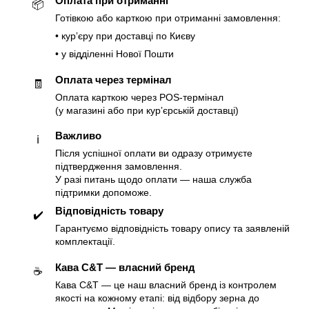
Оплата при отриманні
📦
Готівкою або карткою при отриманні замовлення:
• курʼєру при доставці по Києву
• у відділенні Нової Пошти
Оплата через термінал
🧾
Оплата карткою через POS-термінал
(у магазині або при курʼєрській доставці)
Важливо
ℹ️
Після успішної оплати ви одразу отримуєте
підтвердження замовлення.
У разі питань щодо оплати — наша служба
підтримки допоможе.
Відповідність товару
✔️
Гарантуємо відповідність товару опису та заявленій
комплектації.
Кава C&T — власний бренд
☕️
Кава C&T — це наш власний бренд із контролем
якості на кожному етапі: від відбору зерна до