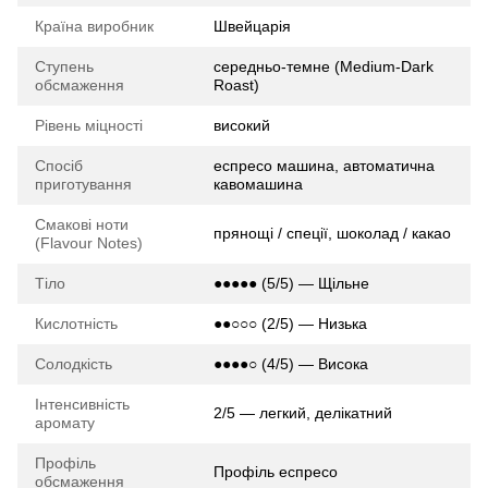
Країна виробник
Швейцарія
Ступень
середньо-темне (Medium-Dark
обсмаження
Roast)
Рівень міцності
високий
Спосіб
еспресо машина, автоматична
приготування
кавомашина
Смакові ноти
прянощі / спеції, шоколад / какао
(Flavour Notes)
Тіло
●●●●● (5/5) — Щільне
Кислотність
●●○○○ (2/5) — Низька
Солодкість
●●●●○ (4/5) — Висока
Інтенсивність
2/5 — легкий, делікатний
аромату
Профіль
Профіль еспресо
обсмаження