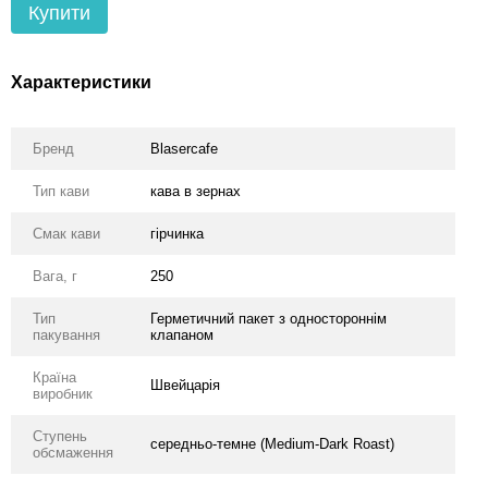
Купити
Характеристики
Бренд
Blasercafe
Тип кави
кава в зернах
Смак кави
гірчинка
Вага, г
250
Тип
Герметичний пакет з одностороннім
пакування
клапаном
Країна
Швейцарія
виробник
Ступень
середньо-темне (Medium-Dark Roast)
обсмаження