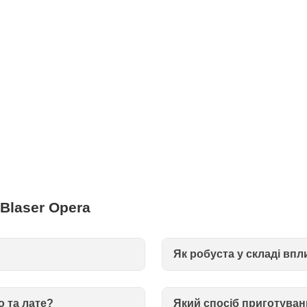
Blaser Opera
Як робуста у складі впл
о та лате?
Який спосіб приготуван