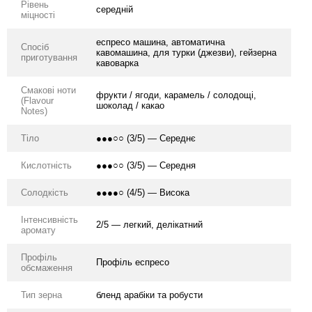
Рівень
середній
міцності
еспресо машина, автоматична
Спосіб
кавомашина, для турки (джезви), гейзерна
приготування
кавоварка
Смакові ноти
фрукти / ягоди, карамель / солодощі,
(Flavour
шоколад / какао
Notes)
Тіло
●●●○○ (3/5) — Середнє
Кислотність
●●●○○ (3/5) — Середня
Солодкість
●●●●○ (4/5) — Висока
Інтенсивність
2/5 — легкий, делікатний
аромату
Профіль
Профіль еспресо
обсмаження
Тип зерна
бленд арабіки та робусти