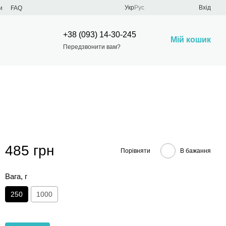
Укр
Рус
Вхід
и
FAQ
+38 (093) 14-30-245
Мій кошик
Передзвонити вам?
485 грн
Порівняти
В бажання
Вага, г
250
1000