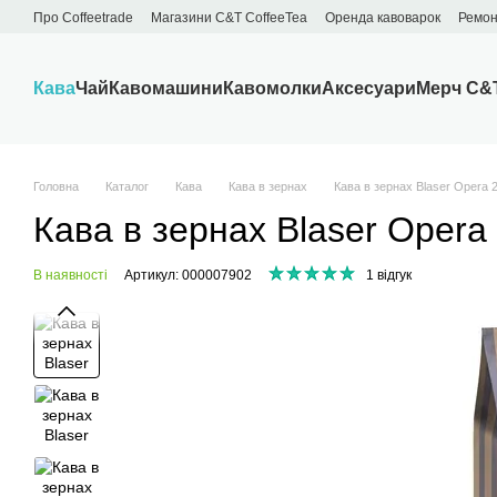
Перейти до основного контенту
Про Сoffeetrade
Магазини C&T CoffeeTea
Оренда кавоварок
Ремон
Бренди
Блог
Договір публічної оферти
Обмін та повернення
Кава
Чай
Кавомашини
Кавомолки
Аксесуари
Мерч C&
Головна
Каталог
Кава
Кава в зернах
Кава в зернах Blaser Opera 
Кава в зернах Blaser Opera
В наявності
Артикул: 000007902
1 відгук