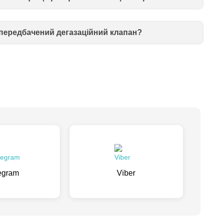
г передбачений дегазаційний клапан?
egram
Viber