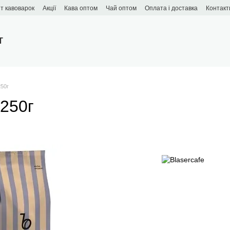
т кавоварок
Акції
Кава оптом
Чай оптом
Оплата і доставка
Контакт
T
250г
 250г