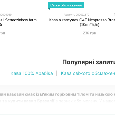
Свіже обсмаження
00009059
Артикул: 000011579
zil Sertaozinhow farm
Кава в капсулах C&T Nespresso Brazi
0г
(10шт*5,5г)
грн
236 грн
Популярні запит
Кава 100% Арабіка
|
Кава свіжого обсмажен
й кавовий смак із м'яким горіховим тілом та низькою
и та
купити каву з Бразилії
в зернах або мелену. У нашом
s, Mogiana) та моносорти від C&T Brazil.
Швидка відпра
вання та завжди вигідна ціна — доторкніться до культур