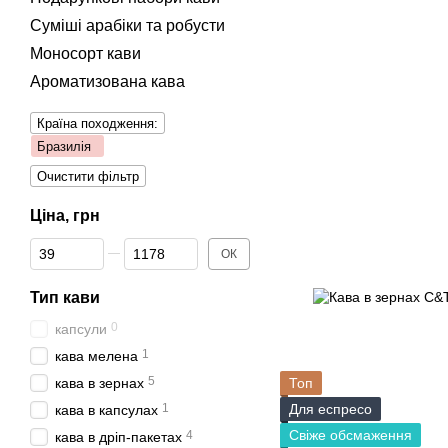
Суміші арабіки та робусти
Моносорт кави
Ароматизована кава
Країна походження:
Бразилія
Очистити фільтр
Ціна, грн
Від Ціна, грн
До Ціна, грн
ОК
Тип кави
0
капсули
1
кава мелена
5
кава в зернах
Топ
1
Для еспресо
кава в капсулах
Свіже обсмаження
4
кава в дріп-пакетах