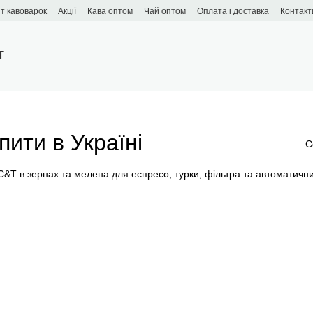
т кавоварок
Акції
Кава оптом
Чай оптом
Оплата і доставка
Контакт
T
пити в Україні
С