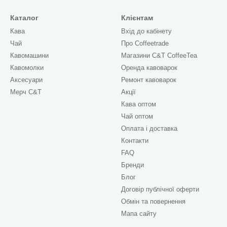
Каталог
Клієнтам
Кава
Вхід до кабінету
спеціалізованого каталогу інтернет-магазину Coffeetra
Чай
Про Сoffeetrade
гіднішою онлайн, а збалансований смак змусить вас зако
Кавомашини
Магазини C&T CoffeeTea
ером кавової індустрії, Бразилія пропонує дивовижне р
Кавомолки
Оренда кавоварок
Аксесуари
Ремонт кавоварок
их плантацій, де зерна проходять ретельний відбір, дел
Мерч C&T
Акції
насолоджуватися преміальним напоєм без зайвих витр
Кава оптом
Чай оптом
Оплата і доставка
нальне бразильське зерно: візуальні критерії якості
Контакти
FAQ
ті регіонів Бразилії: порівняльна таблиця сортів
Бренди
 найкращих високогірних плантацій планети
Блог
Договір публічної оферти
иста CoffeeTrade з правильного заварювання бразильсь
Обмін та повернення
о бразильську каву (FAQ)
Мапа сайту