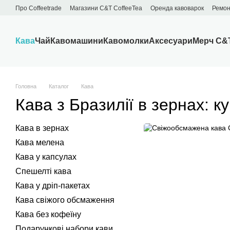
Перейти до основного контенту
Про Сoffeetrade
Магазини C&T CoffeeTea
Оренда кавоварок
Ремон
Бренди
Блог
Договір публічної оферти
Обмін та повернення
Кава
Чай
Кавомашини
Кавомолки
Аксесуари
Мерч C&
Головна
Каталог
Кава
Кава з Бразилії в зернах: ку
Кава в зернах
Кава мелена
Кава у капсулах
Спешелті кава
Кава у дріп-пакетах
Кава свіжого обсмаження
Кава без кофеїну
Подарункові набори кави