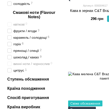
7
солодкість
Артикул: 000004617
Кава в зернах C&T Braz
Смакові ноти (Flavour
Notes)
296 грн
0
квіткові
3
фрукти / ягоди
6
карамель / солодощі
6
горіх
2
прянощі / спеції
9
шоколад / какао
0
винні ноти / чорнослив
1
цитрус
Ступень обсмаження
Країна походження
Спосіб приготування
Свіже обсмаження
Країна виробник