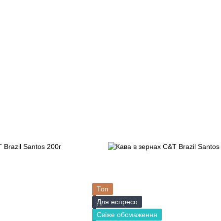
Топ
Для еспресо
Свіже обсмаження