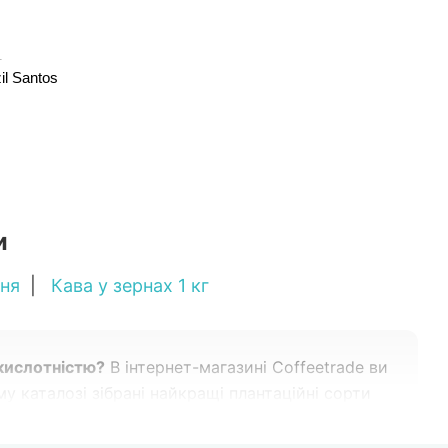
1
l Santos
и
ня
|
Кава у зернах 1 кг
 кислотністю?
В інтернет-магазині Coffeetrade ви
у каталозі зібрані найкращі плантаційні сорти
вка в день замовлення
по всій Україні,
и головної кавової країни світу!