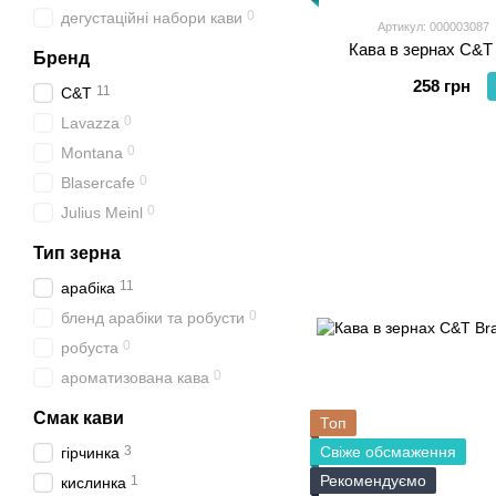
0
дегустаційні набори кави
Артикул: 000003087
Кава в зернах C&T 
Бренд
258 грн
11
C&T
0
Lavazza
0
Montana
0
Blasercafe
0
Julius Meinl
Тип зерна
11
арабіка
0
бленд арабіки та робусти
0
робуста
0
ароматизована кава
Смак кави
Топ
3
Свіже обсмаження
гірчинка
Рекомендуємо
1
кислинка