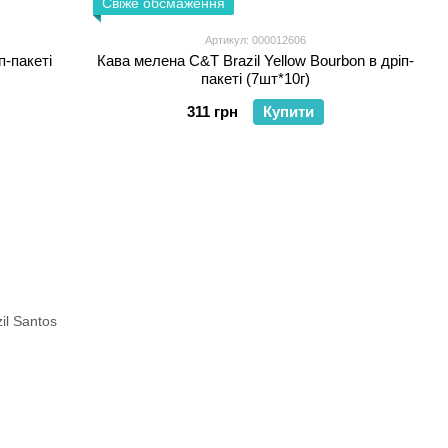
Свіже обсмаження
Артикул: 000012606
п-пакеті
Кава мелена C&T Brazil Yellow Bourbon в дріп-
пакеті (7шт*10г)
311 грн
Купити