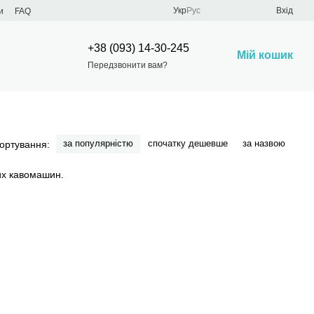
Укр
Рус
Вхід
и
FAQ
+38 (093) 14-30-245
Мій кошик
Передзвонити вам?
за популярністю
спочатку дешевше
за назвою
ортування: