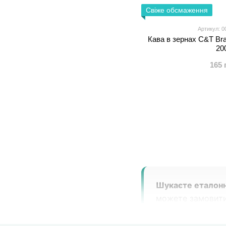
Свіже обсмаження
Артикул: 0
Кава в зернах C&T Bra
20
165 
Шукаєте еталонни
можете замовит
(включаючи Santo
оригінальне паку