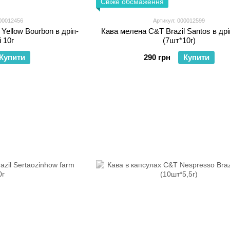
Свіже обсмаження
00012456
Артикул: 000012599
Yellow Bourbon в дріп-
Кава мелена C&T Brazil Santos в дрі
і 10г
(7шт*10г)
Купити
290 грн
Купити