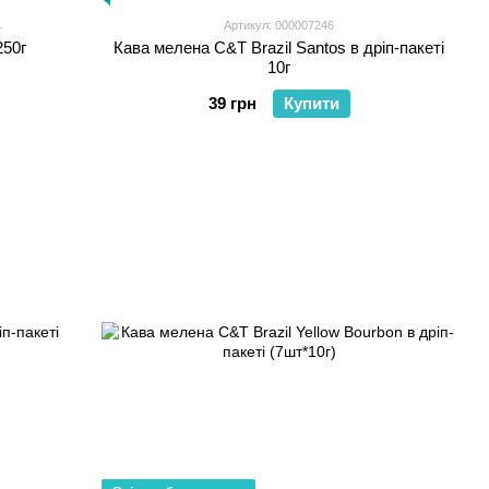
1
Артикул: 000007246
250г
Кава мелена C&T Brazil Santos в дріп-пакеті
10г
39 грн
Купити