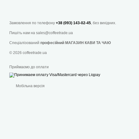
Замовлення по телефону
+38 (093) 143-02-45
, без вихідних.
Ласкаво просимо до 
ціна на яку є найви
Пишіть нам на
sales@coffeetrade.ua
Будучи світовим лід
Спеціалізований
професійний МАГАЗИН КАВИ ТА ЧАЮ
імпортується з кращ
© 2026 coffeetrade.ua
щоб ви могли щодня 
Приймаємо до оплати
Зміст сторінки:
Як виглядає оригі
Мобільна версія
Смакові відміннос
Бразилія: кава з
Рекомендації бар
Часті питання пр