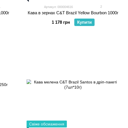
1
2
Артикул: 000004616
1000г
Кава в зернах C&T Brazil Yellow Bourbon 1000г
1 178 грн
Купити
Свіже обсмаження