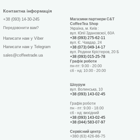
Контактна інформація
+38 (093) 14-30-245
Магазини партнери C&T
de, де представлена оригінальна
кава з Бразилії
,
CoffeeTea Shop
Передзвонити вам?
Україна, м. Київ :
хатися в цей насичений і бадьорий класичний напій!
вул. Юлії Здановскої, 60А
+38 (093) 275-62-11
Написати нам у Viber
озмаїття профілів. Наша
свіжообсмажена кава
вул. Є. Чавдар, 24
Написати нам у Telegram
+38 (073) 049-14-17
ікатне очищення та професійну термічну обробку,
вул. Родини Крістеров, 20 Б
sales@coffeetrade.ua
+38 (093) 015-25-78
ат.
Графік роботи
пн-пт: 9.00 - 20.00
сб - нд: 10.00 - 20.00
Шоурум
вул. Волинська, 10
+38 (093) 143-02-45
Графік роботи
пн - пт: 9.00 - 18.00
сб - нд: вихідний
+38 (093) 143-02-45
ких лотів
+38 (044) 583-07-97
Сервісний центр
+380 (63) 426-86-75