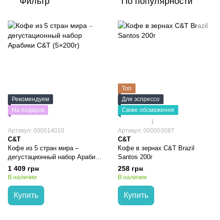
Фильтр
По популярности
Топ
Рекомендуем
Для эспрессо
На подарок
Свіже обсмаження
1
Артикул: 000014010
Артикул: 000003087
C&T
C&T
Кофе из 5 стран мира –
Кофе в зернах C&T Brazil
дегустационный набор Арабики
Santos 200г
C&T (5×200г)
1 409 грн
258 грн
В наличии
В наличии
Купить
Купить