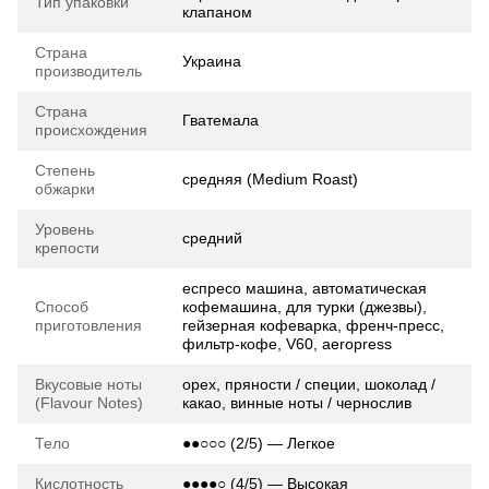
Тип упаковки
клапаном
Страна
Украина
производитель
Страна
Гватемала
происхождения
Степень
средняя (Medium Roast)
обжарки
Уровень
средний
крепости
еспресо машина, автоматическая
Способ
кофемашина, для турки (джезвы),
приготовления
гейзерная кофеварка, френч-пресс,
фильтр-кофе, V60, aeropress
Вкусовые ноты
орех, пряности / специи, шоколад /
(Flavour Notes)
какао, винные ноты / чернослив
Тело
●●○○○ (2/5) — Легкое
Кислотность
●●●●○ (4/5) — Высокая