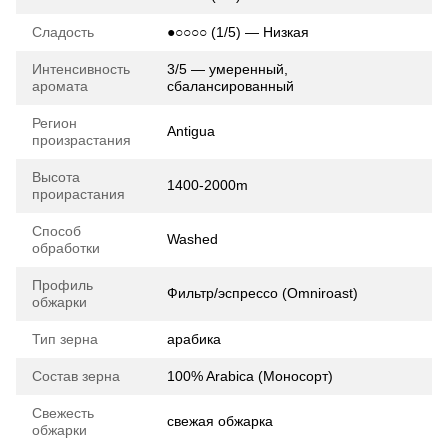
Сладость
●○○○○ (1/5) — Низкая
Интенсивность
3/5 — умеренный,
аромата
сбалансированный
Регион
Antigua
произрастания
Высота
1400-2000m
проирастания
Способ
Washed
обработки
Профиль
Фильтр/эспрессо (Omniroast)
обжарки
Тип зерна
арабика
Состав зерна
100% Arabica (Моносорт)
Свежесть
свежая обжарка
обжарки