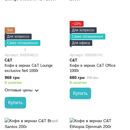
−10%
Топ
Для эспрессо
Для эспрессо
Свіже обсмаження
Свіже обсмаження
Для офиса
3
Артикул: 000004813
Артикул: 000006741
C&T
C&T
Кофе в зернах C&T Lounge
Кофе в зернах C&T Office
exclusive №4 1000г
1000г
968 грн
680 грн
755 грн
В наличии
В наличии
Оптовые цены
Купить
Купить