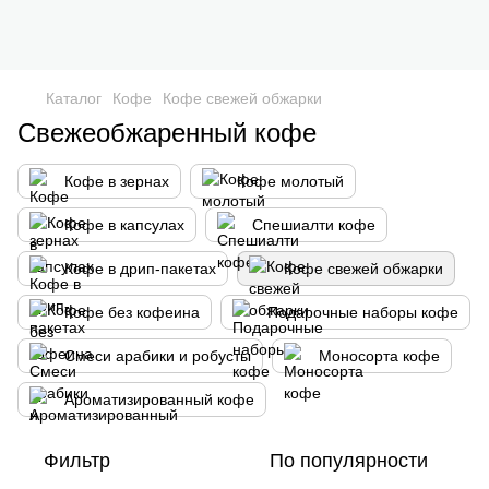
Каталог
Кофе
Кофе свежей обжарки
Свежеобжаренный кофе
Кофе в зернах
Кофе молотый
Кофе в капсулах
Спешиалти кофе
Кофе в дрип-пакетах
Кофе свежей обжарки
Кофе без кофеина
Подарочные наборы кофе
Смеси арабики и робусты
Моносорта кофе
Ароматизированный кофе
Фильтр
По популярности