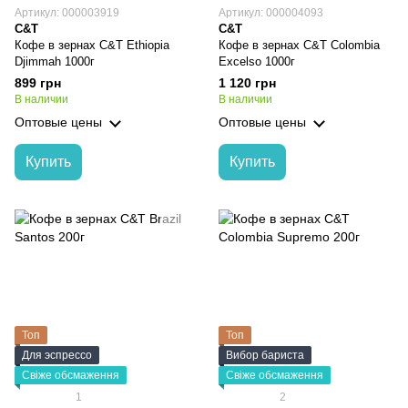
Артикул: 000003919
Артикул: 000004093
C&T
C&T
Кофе в зернах C&T Ethiopia
Кофе в зернах C&T Colombia
Djimmah 1000г
Excelso 1000г
899 грн
1 120 грн
В наличии
В наличии
Оптовые цены
Оптовые цены
Купить
Купить
Топ
Топ
Для эспрессо
Вибор бариста
Свіже обсмаження
Свіже обсмаження
1
2