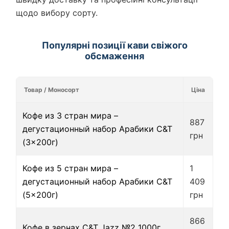
щодо вибору сорту.
Популярні позиції кави свіжого
обсмаження
Товар / Моносорт
Ціна
Кофе из 3 стран мира –
887
дегустационный набор Арабики C&T
грн
(3×200г)
Кофе из 5 стран мира –
1
дегустационный набор Арабики C&T
409
(5×200г)
грн
866
Кофе в зернах C&T Jazz №2 1000г