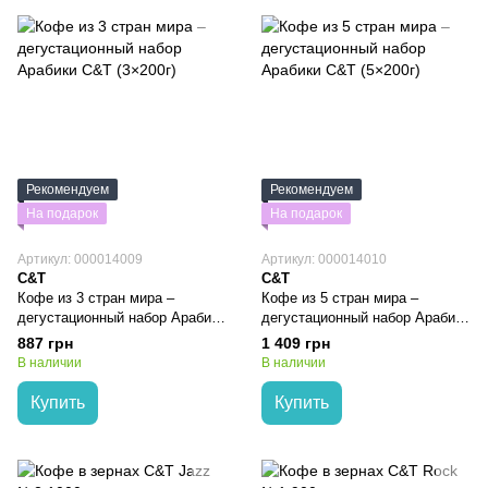
Рекомендуем
Рекомендуем
На подарок
На подарок
Артикул: 000014009
Артикул: 000014010
C&T
C&T
Кофе из 3 стран мира –
Кофе из 5 стран мира –
дегустационный набор Арабики
дегустационный набор Арабики
C&T (3×200г)
C&T (5×200г)
887 грн
1 409 грн
В наличии
В наличии
Купить
Купить