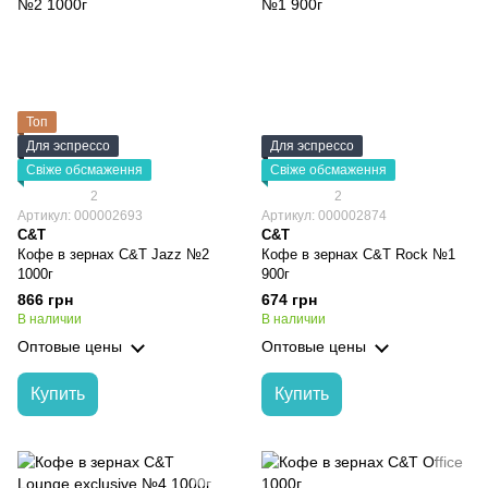
Топ
Для эспрессо
Для эспрессо
Свіже обсмаження
Свіже обсмаження
2
2
Артикул: 000002693
Артикул: 000002874
C&T
C&T
Кофе в зернах C&T Jazz №2
Кофе в зернах C&T Rock №1
1000г
900г
866 грн
674 грн
В наличии
В наличии
Оптовые цены
Оптовые цены
Купить
Купить