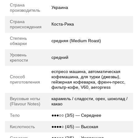
Страна
Украина
производитель
Страна
Коста-Рика
происхождения
Степень
средняя (Medium Roast)
обжарки
Уровень
средний
крепости
еспресо машина, автоматическая
Способ
кофемашина, для турки (джезвы),
приготовления
гейзерная кофеварка, френч-пресс,
фильтр-кофе, V60, aeropress
Вкусовые ноты
карамель / сладости, орех, шоколад /
(Flavour Notes)
какао
Тело
●●●○○ (3/5) — Середнее
Кислотность
●●●●○ (4/5) — Высокая
Сладость
●●○○○ (2/5) — Умеренная