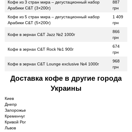
Кофе из 3 стран мира – дегустационный набор
887
Арабики C&T (3×200г)
грн
Кофе из 5 стран мира – дегустационный набор
1 409
Арабики C&T (5×200г)
грн
866
Кофе в зернах C&T Jazz №2 1000г
грн
674
Кофе в зернах C&T Rock №1 900г
грн
968
Кофе в зернах C&T Lounge exclusive №4 1000г
грн
Доставка кофе в другие города
Украины
Киев
Днепр
Запорожье
Кременчуг
Кривой Рог
Львов