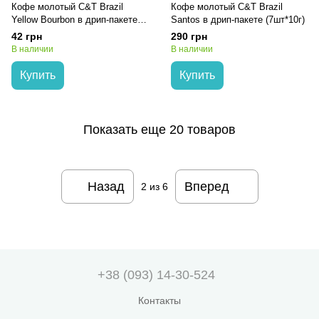
Кофе молотый C&T Brazil
Кофе молотый C&T Brazil
Yellow Bourbon в дрип-пакете
Santos в дрип-пакете (7шт*10г)
10г
42 грн
290 грн
В наличии
В наличии
Купить
Купить
Показать еще 20 товаров
Назад
Вперед
2
из 6
+38 (093) 14-30-524
Контакты