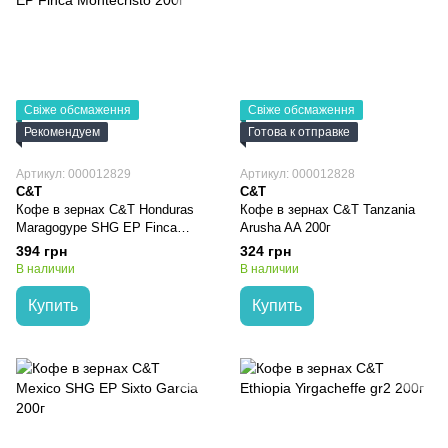
Свіже обсмаження
Свіже обсмаження
Рекомендуем
Готова к отправке
Артикул: 000012829
Артикул: 000012828
C&T
C&T
Кофе в зернах C&T Honduras
Кофе в зернах C&T Tanzania
Maragogype SHG EP Finca
Arusha AA 200г
Montecristo 200г
394 грн
324 грн
В наличии
В наличии
Купить
Купить