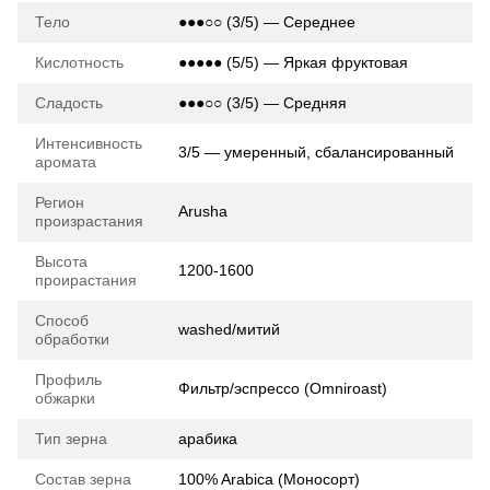
Тело
●●●○○ (3/5) — Середнее
Кислотность
●●●●● (5/5) — Яркая фруктовая
Сладость
●●●○○ (3/5) — Средняя
Интенсивность
3/5 — умеренный, сбалансированный
аромата
Регион
Arusha
произрастания
Высота
1200-1600
проирастания
Способ
washed/митий
обработки
Профиль
Фильтр/эспрессо (Omniroast)
обжарки
Тип зерна
арабика
Состав зерна
100% Arabica (Моносорт)