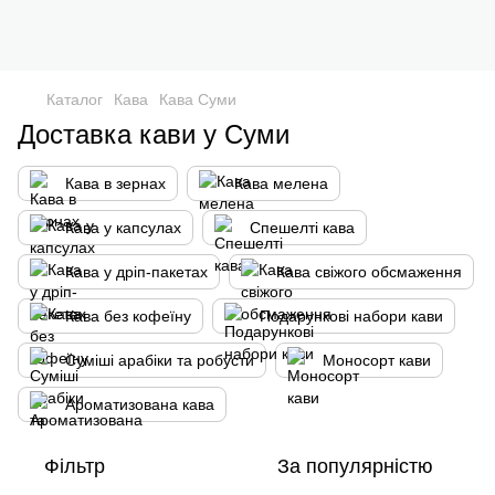
Каталог
Кава
Кава Суми
Доставка кави у Суми
Кава в зернах
Кава мелена
Кава у капсулах
Спешелті кава
Кава у дріп-пакетах
Кава свіжого обсмаження
Кава без кофеїну
Подарункові набори кави
Суміші арабіки та робусти
Моносорт кави
Ароматизована кава
Фільтр
За популярністю