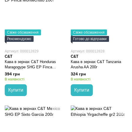
Свіже обсмаження
Свіже обсмаження
Рекомендуємо
Готово до відправки
Артикул: 000012829
Артикул: 000012828
C&T
C&T
Кава в зернах C&T Honduras
Кава в зернах C&T Tanzania
Maragogype SHG EP Finca
Arusha AA 200г
Montecristo 200г
394 грн
324 грн
В наявності
В наявності
Купити
Купити