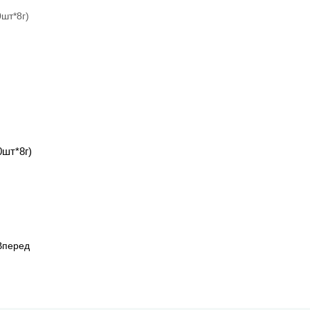
0шт*8г)
Вперед