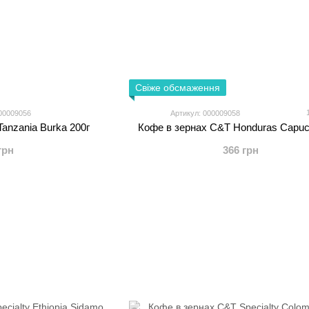
Свіже обсмаження
00009056
Артикул: 000009058
anzania Burka 200г
Кофе в зернах C&T Honduras Capuc
грн
366 грн