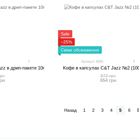
Sale
−25%
Свіже обсмаження
1
2
Артикул: 8005
z в дрип-пакете 10г
Кофе в капсулах C&T Jazz №2 (10
грн
872 грн
грн
654 грн
Назад
1
2
3
4
5
6