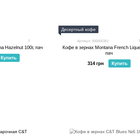
Десертный кофе
1
Артикул: 000005361
a Hazelnut 100г, пач
Кофе в зернах Montana French Lique
пач
Купить
314 грн
Купить