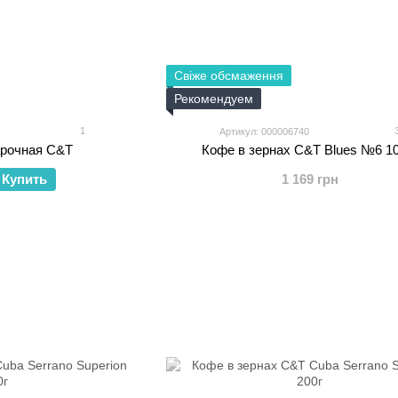
Свіже обсмаження
Рекомендуем
1
Артикул: 000006740
арочная С&T
Кофе в зернах C&T Blues №6 1
Купить
1 169 грн