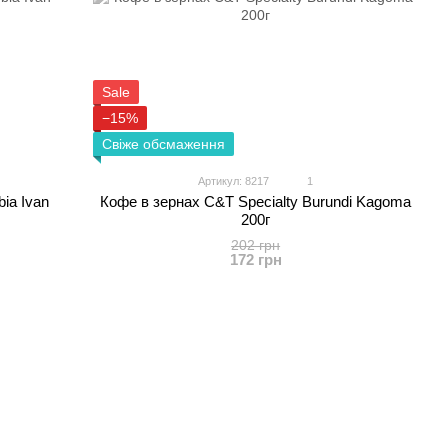
Sale
−15%
Свіже обсмаження
Артикул: 8217
1
ia Ivan
Кофе в зернах C&T Specialty Burundi Kagoma
200г
202 грн
172 грн