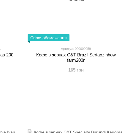
Свіже обсмаження
1
Артикул: 000009059
as 200г
Кофе в зернах C&T Brazil Sertaozinhow
farm200г
165 грн