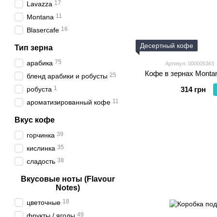
17
Lavazza
11
Montana
16
Blasercafe
Десертный кофе
Тип зерна
75
арабика
Артикул: 000005363
Кофе в зернах Montan
25
бленд арабики и робусты
1
робуста
314 грн
11
ароматизированный кофе
Вкус кофе
39
горчинка
35
кислинка
38
сладость
Вкусовые ноты (Flavour
Notes)
18
цветочные
49
фрукты / ягоды