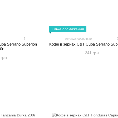
Свіже обсмаження
2
Артикул: 000004640
ba Serrano Superion
Кофе в зернах C&T Cuba Serrano Supe
0г
241 грн
 грн