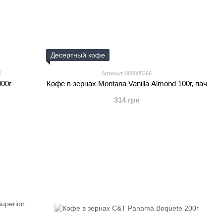
Десертный кофе
3
Артикул: 000005366
000г
Кофе в зернах Montana Vanilla Almond 100г, пач
314 грн