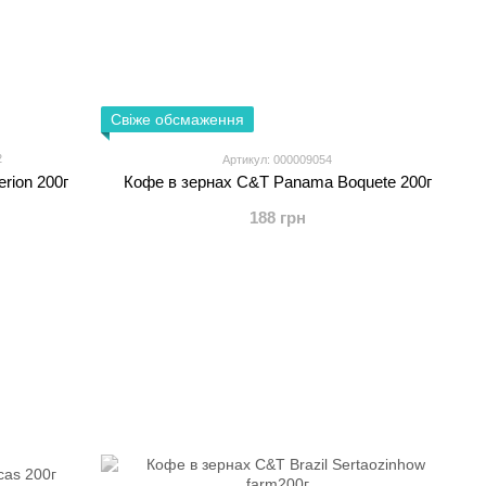
Свіже обсмаження
2
Артикул: 000009054
rion 200г
Кофе в зернах C&T Panama Boquete 200г
188 грн