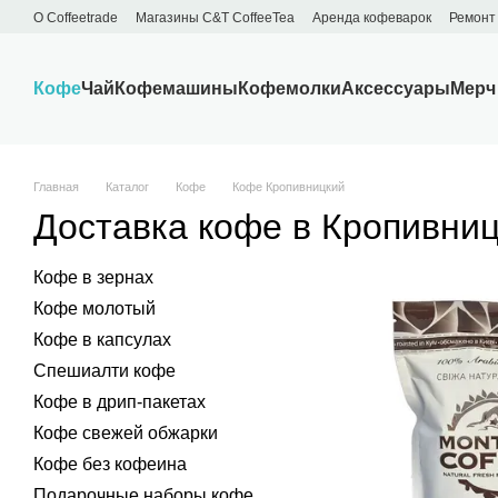
Перейти к основному контенту
О Сoffeetrade
Магазины C&T CoffeeTea
Аренда кофеварок
Ремонт
Бренды
Блог
Договор публичной оферты
Обмен и возврат
Кофе
Чай
Кофемашины
Кофемолки
Аксессуары
Мерч
Главная
Каталог
Кофе
Кофе Кропивницкий
Доставка кофе в Кропивни
Кофе в зернах
Кофе молотый
Кофе в капсулах
Спешиалти кофе
Кофе в дрип-пакетах
Кофе свежей обжарки
Кофе без кофеина
Подарочные наборы кофе