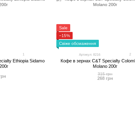
Sale
−15%
Свіже обсмаження
1
2
Артикул: 8216
ialty Ethiopia Sidamo
Кофе в зернах C&T Specialty Colomb
200г
Molano 200г
315 грн
грн
268 грн