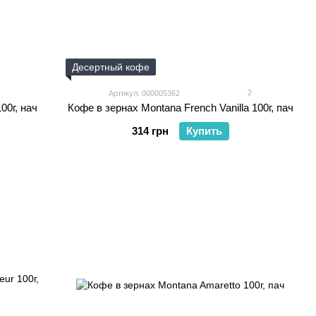
Десертный кофе
2
Артикул: 000005362
00г, нач
Кофе в зернах Montana French Vanilla 100г, пач
314 грн
Купить