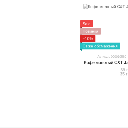
Sale
Новинка
−10%
Свіже обсмаження
Артикул: 000010560
Кофе молотый C&T Jaz
39 
35 