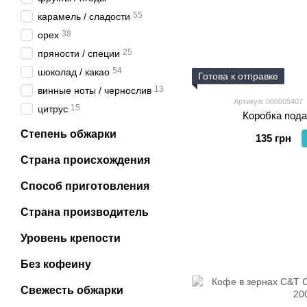
55
карамель / сладости
38
орех
25
пряности / специи
54
шоколад / какао
Готова к отправке
13
винные ноты / чернослив
Артикул: 000005407
15
цитрус
Коробка под
Степень обжарки
135 грн
Страна происхождения
Способ приготовления
Страна производитель
Уровень крепости
Без кофеину
Свежесть обжарки