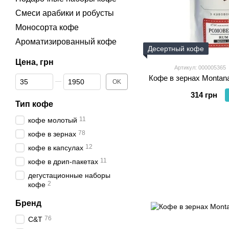
Смеси арабики и робусты
Моносорта кофе
Ароматизированный кофе
Десертный кофе
Цена, грн
Артикул: 000005365
От Цена, грн
До Цена, грн
Кофе в зернах Montana
OK
314 грн
Тип кофе
11
кофе молотый
78
кофе в зернах
12
кофе в капсулах
11
кофе в дрип-пакетах
дегустационные наборы
2
кофе
Бренд
76
C&T