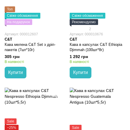
Топ
Свіже обсмаження
Свіже обсмаження
На подарунок
Рекомендуємо
2
Артикул: 000012607
Артикул: 000010676
C&T
C&T
Кава мелена C&T Set з дріп-
Кава в капсулах C&T Ethiopia
пакетів (7шт*10г)
Djimmah (100шт*8г)
305 грн
1 292 грн
В наявності
В наявності
Купити
Купити
Sale
−25%
Sale