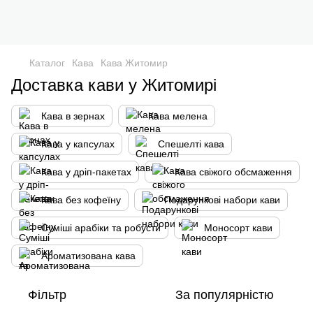
Каталог
Кава
Кава Житомир
Доставка кави у Житомирі
Кава в зернах
Кава мелена
Кава у капсулах
Спешелті кава
Кава у дріп-пакетах
Кава свіжого обсмаження
Кава без кофеїну
Подарункові набори кави
Суміші арабіки та робусти
Моносорт кави
Ароматизована кава
Фільтр
За популярністю