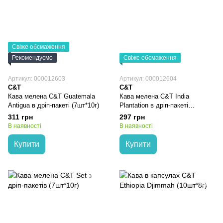
Свіже обсмаження
Рекомендуємо
Свіже обсмаження
Артикул: 000012603
Артикул: 000012604
C&T
C&T
Кава мелена C&T Guatemala
Кава мелена C&T India
Antigua в дріп-пакеті (7шт*10г)
Plantation в дріп-пакеті
(7шт*10г)
311 грн
297 грн
В наявності
В наявності
Купити
Купити