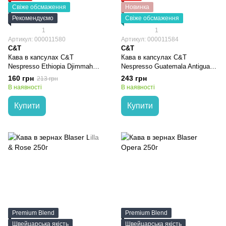
Свіже обсмаження
Новинка
Рекомендуємо
Свіже обсмаження
1
1
Артикул: 000011580
Артикул: 000011584
C&T
C&T
Кава в капсулах C&T
Кава в капсулах C&T
Nespresso Ethiopia Djimmah
Nespresso Guatemala Antigua
(10шт*5,5г)
(10шт*5,5г)
160 грн
243 грн
213 грн
В наявності
В наявності
Купити
Купити
Premium Blend
Premium Blend
Швейцарська якість
Швейцарська якість