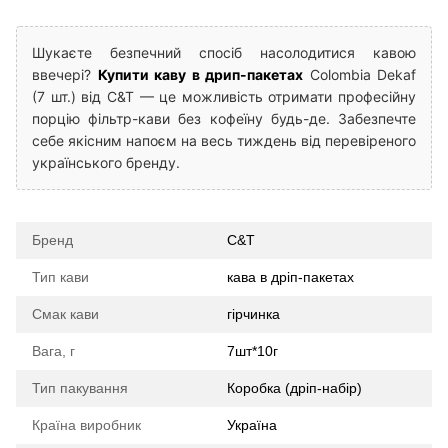
Шукаєте безпечний спосіб насолодитися кавою
ввечері?
Купити каву в дрип-пакетах
Colombia Dekaf
(7 шт.) від C&T — це можливість отримати професійну
порцію фільтр-кави без кофеїну будь-де. Забезпечте
себе якісним напоєм на весь тиждень від перевіреного
українського бренду.
Бренд
C&T
Тип кави
кава в дріп-пакетах
Смак кави
гірчинка
Вага, г
7шт*10г
Тип пакування
Коробка (дріп-набір)
Країна виробник
Україна