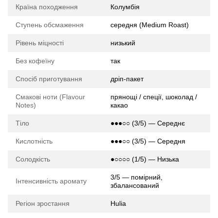
Країна походження
Колумбія
Ступень обсмаження
середня (Medium Roast)
Рівень міцності
низький
Без кофеїну
так
Спосіб приготування
дріп-пакет
Смакові ноти (Flavour
прянощі / спеції, шоколад /
Notes)
какао
Тіло
●●●○○ (3/5) — Середнє
Кислотність
●●●○○ (3/5) — Середня
Солодкість
●○○○○ (1/5) — Низька
3/5 — помірний,
Інтенсивність аромату
збалансований
Регіон зростання
Hulia