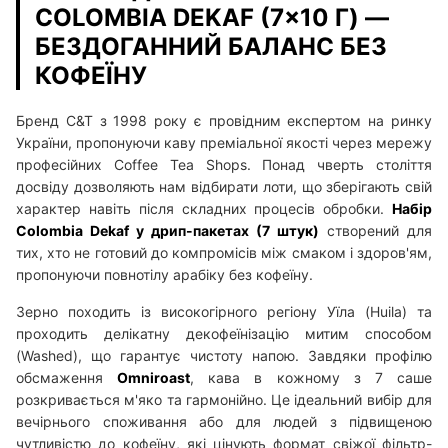
COLOMBIA DEKAF (7×10 Г) —
БЕЗДОГАННИЙ БАЛАНС БЕЗ
КОФЕЇНУ
Бренд C&T з 1998 року є провідним експертом на ринку
України, пропонуючи каву преміальної якості через мережу
професійних Coffee Tea Shops. Понад чверть століття
досвіду дозволяють нам відбирати лоти, що зберігають свій
характер навіть після складних процесів обробки.
Набір
Colombia Dekaf у дрип-пакетах (7 штук)
створений для
тих, хто не готовий до компромісів між смаком і здоров'ям,
пропонуючи повнотілу арабіку без кофеїну.
Зерно походить із високогірного регіону Уїла (Huila) та
проходить делікатну декофеїнізацію митим способом
(Washed), що гарантує чистоту напою. Завдяки профілю
обсмаження
Omniroast
, кава в кожному з 7 саше
розкривається м'яко та гармонійно. Це ідеальний вибір для
вечірнього споживання або для людей з підвищеною
чутливістю до кофеїну, які цінують формат свіжої фільтр-