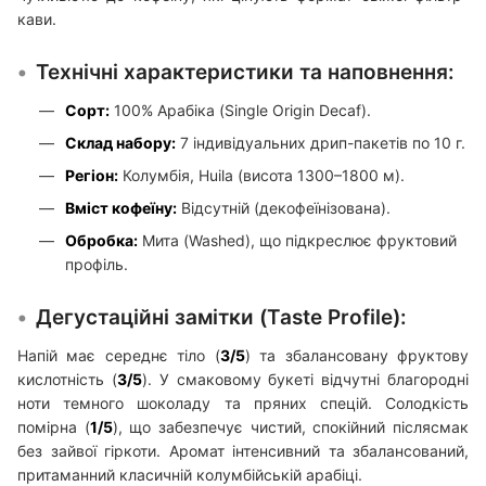
кави.
Технічні характеристики та наповнення:
Сорт:
100% Арабіка (Single Origin Decaf).
Склад набору:
7 індивідуальних дрип-пакетів по 10 г.
Регіон:
Колумбія, Huila (висота 1300–1800 м).
Вміст кофеїну:
Відсутній (декофеїнізована).
Обробка:
Мита (Washed), що підкреслює фруктовий
профіль.
Дегустаційні замітки (Taste Profile):
Напій має середнє тіло (
3/5
) та збалансовану фруктову
кислотність (
3/5
). У смаковому букеті відчутні благородні
ноти темного шоколаду та пряних спецій. Солодкість
помірна (
1/5
), що забезпечує чистий, спокійний післясмак
без зайвої гіркоти. Аромат інтенсивний та збалансований,
притаманний класичній колумбійській арабіці.