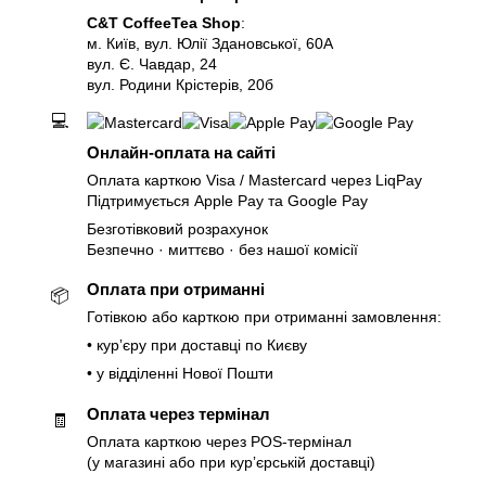
C&T CoffeeTea Shop
:
м. Київ, вул. Юлії Здановської, 60А
вул. Є. Чавдар, 24
вул. Родини Крістерів, 20б
💻
Онлайн-оплата на сайті
Оплата карткою Visa / Mastercard через LiqPay
Підтримується Apple Pay та Google Pay
Безготівковий розрахунок
Безпечно · миттєво · без нашої комісії
Оплата при отриманні
📦
Готівкою або карткою при отриманні замовлення:
• курʼєру при доставці по Києву
• у відділенні Нової Пошти
Оплата через термінал
🧾
Оплата карткою через POS-термінал
(у магазині або при курʼєрській доставці)