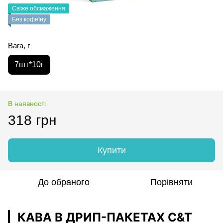
Свіже обсмаження
Без кофеїну
Вага, г
7шт*10г
В наявності
318 грн
Купити
До обраного
Порівняти
КАВА В ДРИП-ПАКЕТАХ C&T