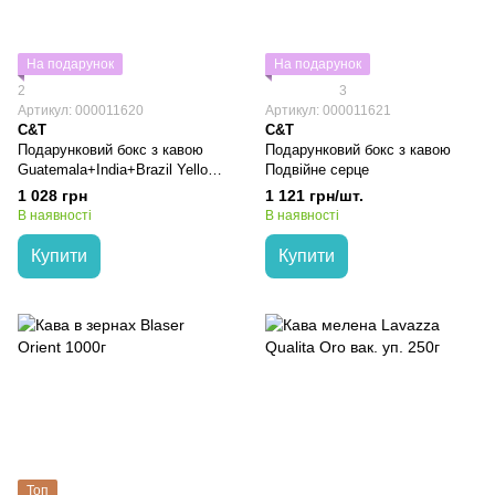
На подарунок
На подарунок
2
3
Артикул: 000011620
Артикул: 000011621
C&T
C&T
Подарунковий бокс з кавою
Подарунковий бокс з кавою
Guatemala+India+Brazil Yellow
Подвійне серце
Bourbon
1 028 грн
1 121 грн/шт.
В наявності
В наявності
Купити
Купити
Топ