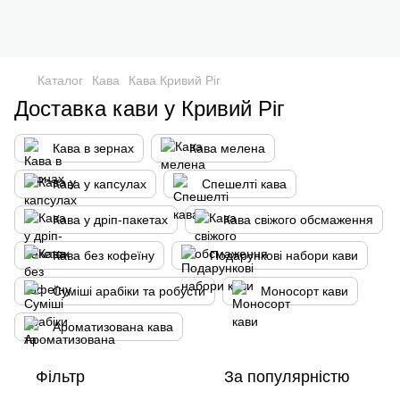
Каталог
Кава
Кава Кривий Ріг
Доставка кави у Кривий Ріг
Кава в зернах
Кава мелена
Кава у капсулах
Спешелті кава
Кава у дріп-пакетах
Кава свіжого обсмаження
Кава без кофеїну
Подарункові набори кави
Суміші арабіки та робусти
Моносорт кави
Ароматизована кава
Фільтр
За популярністю