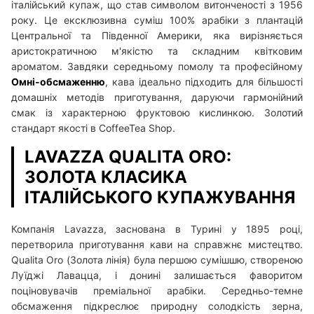
італійський купаж, що став символом витонченості з 1956
року. Це ексклюзивна суміш 100% арабіки з плантацій
Центральної та Південної Америки, яка вирізняється
аристократичною м'якістю та складним квітковим
ароматом. Завдяки середньому помолу та професійному
Омні-обсмаженню
, кава ідеально підходить для більшості
домашніх методів приготування, даруючи гармонійний
смак із характерною фруктовою кислинкою. Золотий
стандарт якості в CoffeeTea Shop.
LAVAZZA QUALITA ORO:
ЗОЛОТА КЛАСИКА
ІТАЛІЙСЬКОГО КУПАЖУВАННЯ
Компанія Lavazza, заснована в Турині у 1895 році,
перетворила приготування кави на справжнє мистецтво.
Qualita Oro (Золота лінія) була першою сумішшю, створеною
Луїджі Лавацца, і донині залишається фаворитом
поціновувачів преміальної арабіки. Середньо-темне
обсмаження підкреслює природну солодкість зерна,