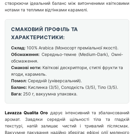
створюючи ідеальний баланс між витонченими квітковими
нотами та теплими відтінками карамелі.
СМАКОВИЙ ПРОФІЛЬ ТА
ХАРАКТЕРИСТИКИ:
Склад:
100% Arabica (Моносорт преміальної якості).
Обсмаження:
Середньо-темне (Medium-Dark), Омні-
обсмаження.
Смакові ноти:
Квіткові дескриптори, стиглі фрукти та
ягоди, карамель.
Помол:
Середній (універсальний).
Баланс:
Кислинка (3/5), Солодкість (3/5), Тіло (3/5).
Вага:
250 г, вакуумна упаковка.
Lavazza Qualita Oro
дарує інтенсивний та збалансований
аромат. Завдяки середній щільності тіла та гладкій
текстурі, напій залишає чистий і тривалий післясмак.
Вакуумне пакування надійно зберігає ефірні олії меленого