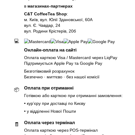
в
магазинах-партнерах
C&T CoffeeTea Shop
:
м. Київ, вул. Юлії Здановської, 60А
вул. Є. Чавдар, 24
вул. Родини Крістерів, 20б
💻
Онлайн-оплата на сайті
Оплата карткою Visa / Mastercard через LiqPay
Підтримується Apple Pay та Google Pay
Безготівковий розрахунок
Безпечно · миттєво · без нашої комісії
Оплата при отриманні
📦
Готівкою або карткою при отриманні замовлення:
• курʼєру при доставці по Києву
• у відділенні Нової Пошти
Оплата через термінал
🧾
Оплата карткою через POS-термінал