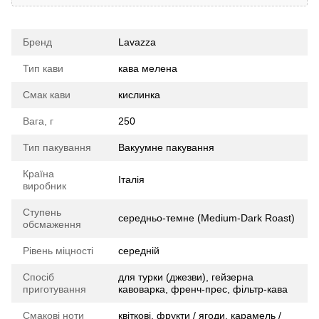
Бренд
Lavazza
Тип кави
кава мелена
Смак кави
кислинка
Вага, г
250
Тип пакування
Вакуумне пакування
Країна
Італія
виробник
Ступень
середньо-темне (Medium-Dark Roast)
обсмаження
Рівень міцності
середній
Спосіб
для турки (джезви), гейзерна
приготування
кавоварка, френч-прес, фільтр-кава
Смакові ноти
квіткові, фрукти / ягоди, карамель /