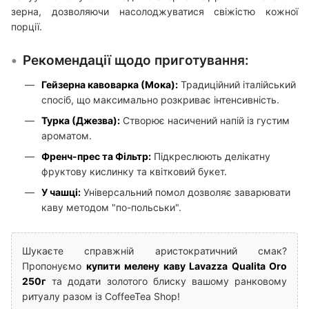
зерна, дозволяючи насолоджуватися свіжістю кожної
порції.
Рекомендації щодо приготування:
Гейзерна кавоварка (Мока):
Традиційний італійський
спосіб, що максимально розкриває інтенсивність.
Турка (Джезва):
Створює насичений напій із густим
ароматом.
Френч-прес та Фільтр:
Підкреслюють делікатну
фруктову кислинку та квітковий букет.
У чашці:
Універсальний помол дозволяє заварювати
каву методом "по-польськи".
Шукаєте справжній аристократичний смак?
Пропонуємо
купити мелену каву Lavazza Qualita Oro
250г
та додати золотого блиску вашому ранковому
ритуалу разом із CoffeeTea Shop!