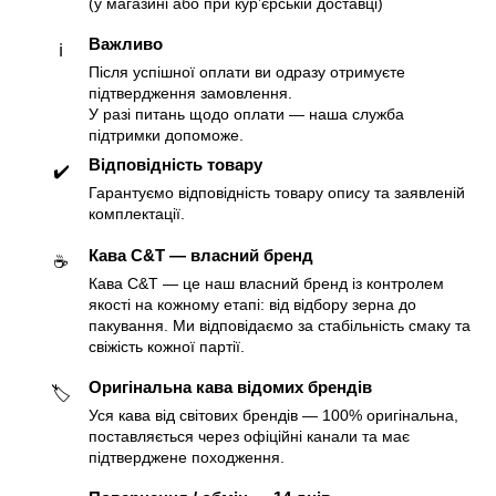
(у магазині або при курʼєрській доставці)
Важливо
ℹ️
Після успішної оплати ви одразу отримуєте
підтвердження замовлення.
У разі питань щодо оплати — наша служба
підтримки допоможе.
Відповідність товару
✔️
Гарантуємо відповідність товару опису та заявленій
комплектації.
Кава C&T — власний бренд
☕️
Кава C&T — це наш власний бренд із контролем
якості на кожному етапі: від відбору зерна до
пакування. Ми відповідаємо за стабільність смаку та
свіжість кожної партії.
Оригінальна кава відомих брендів
🏷
Уся кава від світових брендів — 100% оригінальна,
поставляється через офіційні канали та має
підтверджене походження.