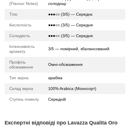
(Flavour Notes)
солодощі
Тіло
●●●○○ (3/5) — Середнє
Кислотність
●●●○○ (3/5) — Середня
Солодкість
●●●○○ (3/5) — Середня
Інтенсивність
3/5 — помірний, збалансований
аромату
Профіль
Омні-обсмаження
обсмаження
Тип зерна
арабіка
Склад зерна
100% Arabica (Моносорт)
Ступінь помелу
Середній
Експертні відповіді про Lavazza Qualita Oro