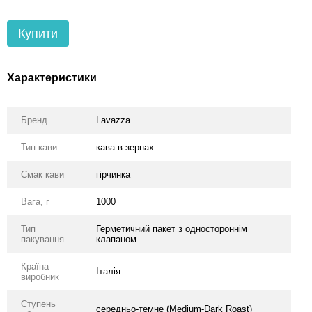
Купити
Характеристики
Бренд
Lavazza
Тип кави
кава в зернах
Смак кави
гірчинка
Вага, г
1000
Тип
Герметичний пакет з одностороннім
пакування
клапаном
Країна
Італія
виробник
Ступень
середньо-темне (Medium-Dark Roast)