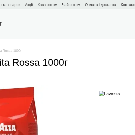
т кавоварок
Акції
Кава оптом
Чай оптом
Оплата і доставка
Контакт
T
ta Rossa 1000г
ita Rossa 1000г