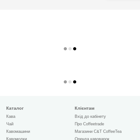
Каталог
Клієнтам
Кава
Вхід до кабінету
Чай
Про Сoffeetrade
Кавомашини
Магазини C&T CoffeeTea
Кавомолки
Оренда кавоварок