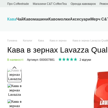
Перейти до основного контенту
Про Сoffeetrade
Магазини C&T CoffeeTea
Оренда кавоварок
Ремон
Бренди
Блог
Договір публічної оферти
Обмін та повернення
Кава
Чай
Кавомашини
Кавомолки
Аксесуари
Мерч C&
Головна
Каталог
Кава
Кава в зернах
Кава в зернах Lavazza Quali
Кава в зернах Lavazza Qual
В наявності
Артикул: 000007881
2 відгуки