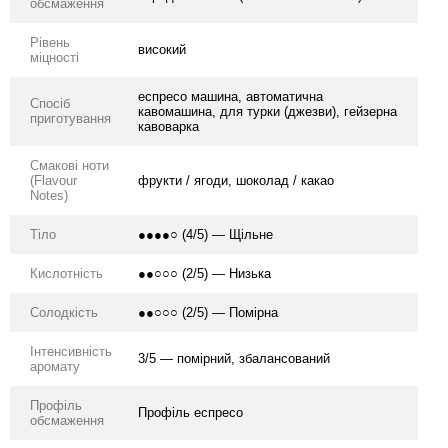
обсмаження
Рівень
високий
міцності
еспресо машина, автоматична
Спосіб
кавомашина, для турки (джезви), гейзерна
приготування
кавоварка
Смакові ноти
(Flavour
фрукти / ягоди, шоколад / какао
Notes)
Тіло
●●●●○ (4/5) — Щільне
Кислотність
●●○○○ (2/5) — Низька
Солодкість
●●○○○ (2/5) — Помірна
Інтенсивність
3/5 — помірний, збалансований
аромату
Профіль
Профіль еспресо
обсмаження