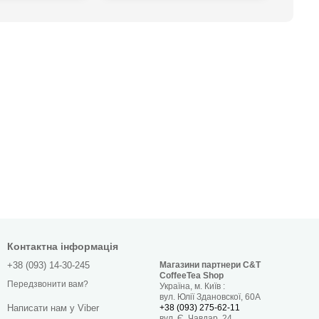
Контактна інформація
+38 (093) 14-30-245
Магазини партнери C&T
CoffeeTea Shop
Передзвонити вам?
Україна, м. Київ :
вул. Юлії Здановскої, 60А
+38 (093) 275-62-11
Написати нам у Viber
вул. Є. Чавдар, 24