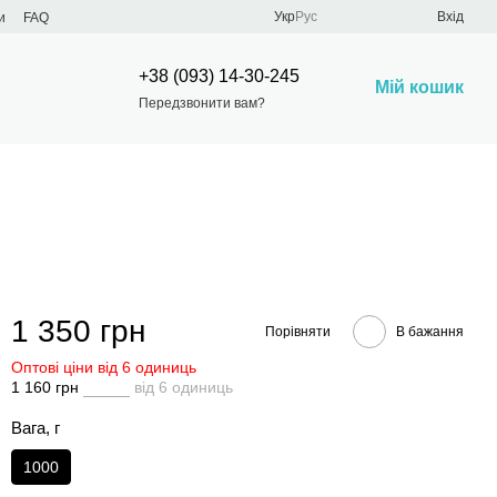
Укр
Рус
Вхід
и
FAQ
+38 (093) 14-30-245
Мій кошик
Передзвонити вам?
1 350 грн
Порівняти
В бажання
Оптові ціни від 6 одиниць
1 160 грн
від 6 одиниць
Вага, г
1000