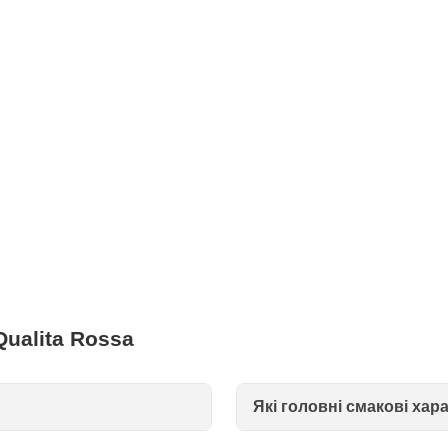
ualita Rossa
Які головні смакові хар