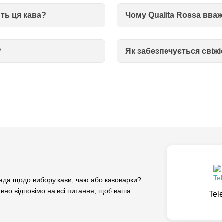
ть ця кава?
Чому Qualita Rossa вва
?
Як забезпечується свіжіс
да щодо вибору кави, чаю або кавоварки?
вно відповімо на всі питання, щоб ваша
Tel