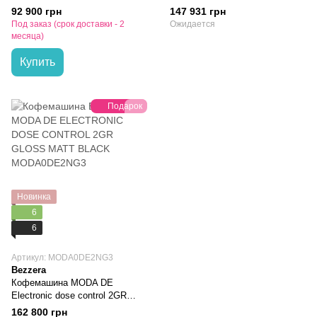
B2016PM1IS5
Stainless Steel B2016DE2IS3
92 900 грн
147 931 грн
Под заказ (срок доставки - 2
Ожидается
месяца)
Купить
Подарок
Новинка
6
6
Артикул: MODA0DE2NG3
Bezzera
Кофемашина MODA DE
Electronic dose control 2GR
Matt Black MODA0DE2NG3
162 800 грн