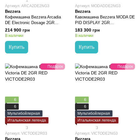
1
Артикул: ARCA2DE2NG3
Артикул: MODADDE2NG3
Bezzera
Bezzera
Кофемашина Bezzera Arcadia
Кавомашина Bezzera MODA DE
DE Electronic Dosage 2GR
PID DISPLAY 2GR
Stainless Steel/ Black
MODADDE2NG3
214 900 грн
183 300 грн
ARCA2DE2NG3
В наличии
В наличии
Купить
Купить
Подарок
Подарок
6
6
6
6
Мультибойлерная
Мультибойлерная
Итальянская легенда
Итальянская легенда
3
3
Артикул: VICTODE2R03
Артикул: VICTODE2NG3
Bezzera
Bezzera