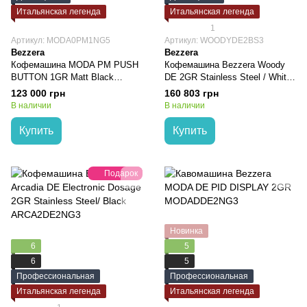
Итальянская легенда
Итальянская легенда
1
Артикул: MODA0PM1NG5
Артикул: WOODYDE2BS3
Bezzera
Bezzera
Кофемашина MODA PM PUSH
Кофемашина Bezzera Woody
BUTTON 1GR Matt Black
DE 2GR Stainless Steel / White
MODA0PM1NG5
WOODYDE2BS3
123 000 грн
160 803 грн
В наличии
В наличии
Купить
Купить
Подарок
Новинка
6
5
6
5
Профессиональная
Профессиональная
Итальянская легенда
Итальянская легенда