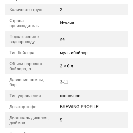
Количество групп
2
Страна
Италия
производитель
Подключение к
да
водопроводу
Тип бойлера
мультибойлер
Объем парового
2 × 6 л
бойлера, л
Давление помпы,
3-11
бар
Тип управления
кнопочное
Дозатор кофе
BREWING PROFILE
Диагональ дисплея,
5
дюймов