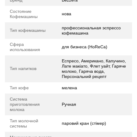
Бренд
Bezzera
Состояние
нова
Кофемашины
профессиональная эспрессо
Тип кофемашины
кофемашина
Сфера
для бизнеса (HoReCa)
использования
Еспресо, Американо, Капучино,
Лате макіато, Флет уайт, Гаряче
Тип напитков
молоко, Гаряча вода,
Персональний рецепт
Тип кофе
мелена
Система
приготовления
Ручная
молока
Тип молочной
паровий кран (стімер)
системы