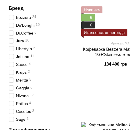
Бренд
Новинка
24
Bezzera
6
19
6
De’Longhi
Итальянская легенда
6
Dr.Coffee
16
Jura
Артикул: M
2
Liberty`s
Кофеварка Bezzera Mat
1GRStainless St
11
Jetinno
134 400 грн
4
Saeco
2
Krups
5
Melitta
6
Gaggia
17
Nivona
4
Philips
3
Cecotec
1
Sage
Тип кофемашины