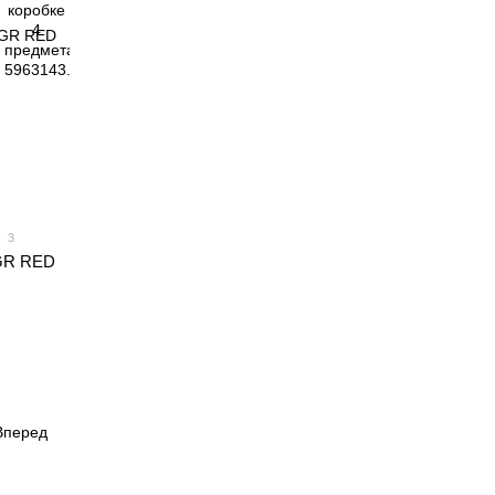
3
2GR RED
Вперед