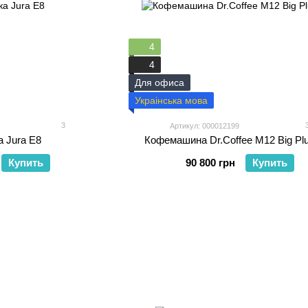
4
4
Для офиса
Украінська мова
3
Артикул: 000012199
 Jura E8
Кофемашина Dr.Coffee M12 Big Plu
Купить
90 800 грн
Купить