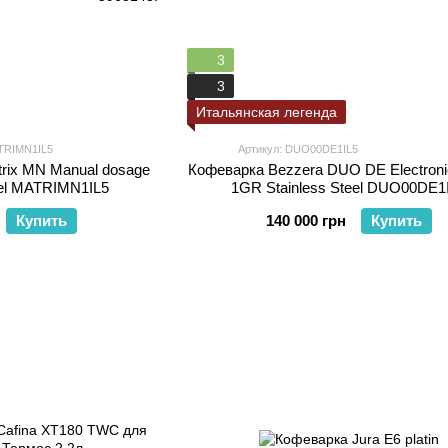
3
3
Итальянская легенда
ATRIMN1IL5
Артикул: DUO00DE1IL5
rix MN Manual dosage
Кофеварка Bezzera DUO DE Electron
eel MATRIMN1IL5
1GR Stainless Steel DUO00DE1
Купить
140 000 грн
Купить