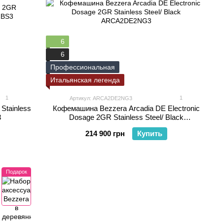
6
6
Профессиональная
Итальянская легенда
1
1
Артикул: ARCA2DE2NG3
tainless
Кофемашина Bezzera Arcadia DE Electronic
3
Dosage 2GR Stainless Steel/ Black
ARCA2DE2NG3
214 900 грн
Купить
Подарок