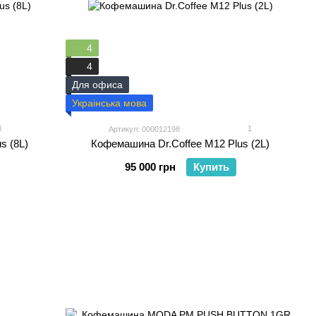
4
4
Для офиса
Украінська мова
3
1
Артикул: 000012198
s (8L)
Кофемашина Dr.Coffee M12 Plus (2L)
95 000 грн
Купить