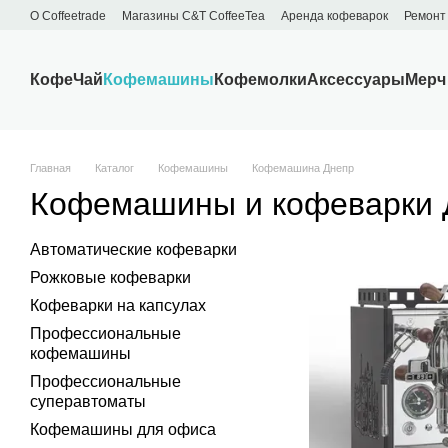
Перейти к основному контенту
О Сoffeetrade
Магазины C&T CoffeeTea
Аренда кофеварок
Ремонт
Бренды
Блог
Договор публичной оферты
Обмен и возврат
Кофе
Чай
Кофемашины
Кофемолки
Аксессуары
Мерч
Главная
Каталог
Кофемашины
Кофемашина Днепр
Кофемашины и кофеварки 
Автоматические кофеварки
Рожковые кофеварки
Кофеварки на капсулах
Профессиональные
кофемашины
Профессиональные
суперавтоматы
Кофемашины для офиса