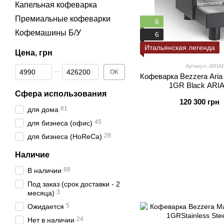
Капельная кофеварка
Премиальные кофеварки
6
Кофемашины Б/У
6
Итальянская легенда
Цена, грн
Артикул: ARI
От Цена, грн
До Цена, грн
OK
Кофеварка Bezzera Aria
1GR Black AR
Сфера использования
120 300 грн
81
для дома
45
для бизнеса (офис)
28
для бизнеса (HoReCa)
Наличие
88
В наличии
Под заказ (срок доставки - 2
3
месяца)
5
Ожидается
24
Нет в наличии