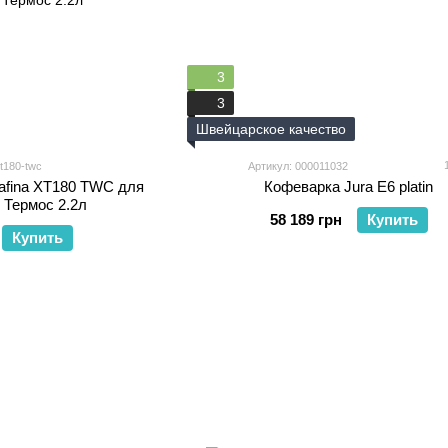
3
3
Швейцарское качество
t180-twс
Артикул: 000011032
afina XT180 TWС для
Кофеварка Jura E6 platin
 Термос 2.2л
58 189 грн
Купить
Купить