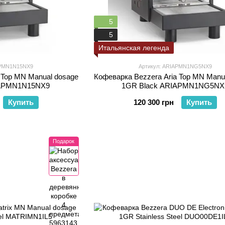
5
5
Итальянская легенда
APMN1N15NX9
Артикул: ARIAPMN1NG5NX9
 Top MN Manual dosage
Кофеварка Bezzera Aria Top MN Manu
IAPMN1N15NX9
1GR Black ARIAPMN1NG5NX
Купить
120 300 грн
Купить
Подарок