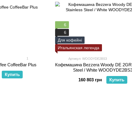
6
6
Для кофейні
Итальянская легенда
1
Артикул: WOODYDE2BS3
ee CoffeeBar Plus
Кофемашина Bezzera Woody DE 2GR S
Steel / White WOODYDE2BS
Купить
160 803 грн
Купить