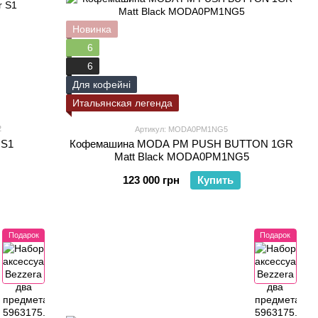
Новинка
6
6
Для кофейні
Итальянская легенда
2
Артикул: MODA0PM1NG5
 S1
Кофемашина MODA PM PUSH BUTTON 1GR
Matt Black MODA0PM1NG5
123 000 грн
Купить
Подарок
Подарок