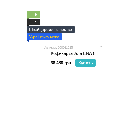
5
5
Швейцарское качество
Украінська мова
1
2
Артикул: 000011015
Кофеварка Jura ENA 8
66 489 грн
Купить