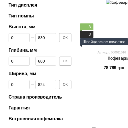
Тип дисплея
Тип помпы
Высота, мм
3
3
От Высота, мм
До Высота, мм
OK
Швейцарское качество
Глибина, мм
Артикул: 000011016
Кофеварка
От Глибина, мм
До Глибина, мм
OK
78 789 грн
Ширина, мм
От Ширина, мм
До Ширина, мм
OK
Страна производитель
Гарантия
Встроенная кофемолка