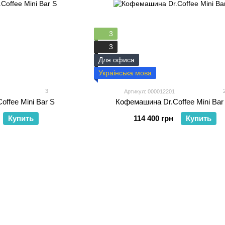
3
3
Для офиса
Украінська мова
3
Артикул: 000012201
ffee Mini Bar S
Кофемашина Dr.Coffee Mini Bar
Купить
114 400 грн
Купить