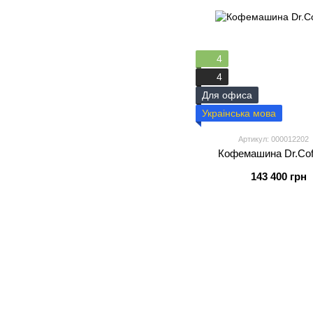
4
4
Для офиса
Украінська мова
Артикул: 000012202
Кофемашина Dr.Coff
143 400 грн