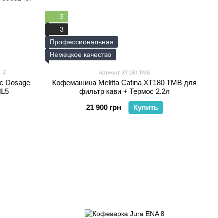
3
3
Профессиональная
Немецкое качество
2
Артикул: XT180 TMB
ic Dosage
Кофемашина Melitta Cafina XT180 TMB для
IL5
фильтр кави + Термос 2.2л
21 900 грн
Купить