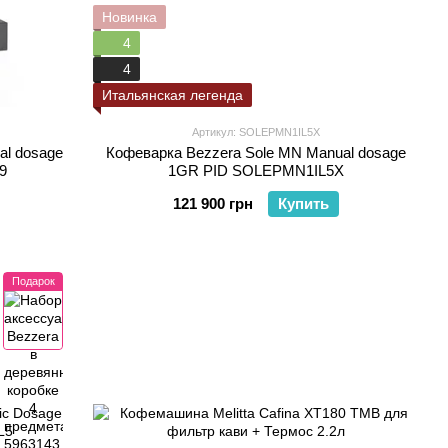
Новинка
4
4
Итальянская легенда
Артикул: SOLEPMN1IL5X
al dosage
Кофеварка Bezzera Sole MN Manual dosage
9
1GR PID SOLEPMN1IL5X
121 900 грн
Купить
Подарок