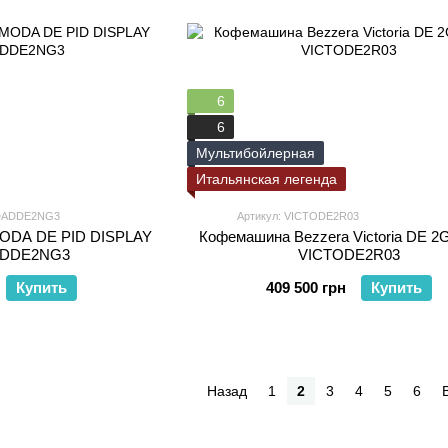
6
6
Мультибойлерная
Итальянская легенда
ODADDE2NG3
Артикул: VICTODE2R03
MODA DE PID DISPLAY
Кофемашина Bezzera Victoria DE 
DDE2NG3
VICTODE2R03
Купить
409 500 грн
Купить
Назад
1
2
3
4
5
6