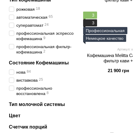
18
рожковая
3
65
автоматическая
3
24
суперавтомат
Профессиональная
профессиональная эспрессо
9
Немецкое качество
кофемашина
профессиональная фильтр-
Артикул: x
2
кофемашина
Кофемашина Melitta C
фильтр кави +
Состояние Кофемашины
21 900 грн
84
нова
25
виставкова
профессионально
8
восстановлена
Тип молочной системы
Цвет
Счетчик порций