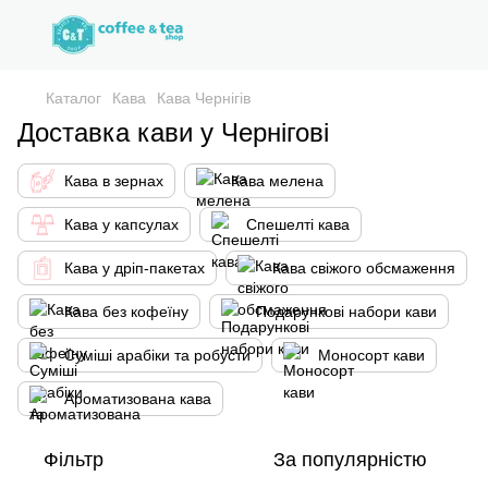
Каталог
Кава
Кава Чернігів
Доставка кави у Чернігові
Кава в зернах
Кава мелена
Кава у капсулах
Спешелті кава
Кава у дріп-пакетах
Кава свіжого обсмаження
Кава без кофеїну
Подарункові набори кави
Суміші арабіки та робусти
Моносорт кави
Ароматизована кава
Фільтр
За популярністю