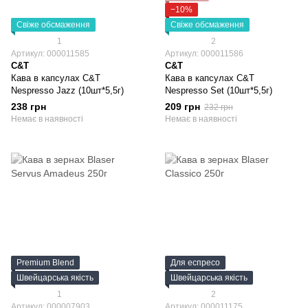
−10%
Свіже обсмаження
Свіже обсмаження
1
2
Артикул: 000011585
Артикул: 000011586
C&T
C&T
Кава в капсулах C&T
Кава в капсулах C&T
Nespresso Jazz (10шт*5,5г)
Nespresso Set (10шт*5,5г)
238 грн
209 грн
232 грн
Немає в наявності
Немає в наявності
Premium Blend
Для еспресо
Швейцарська якість
Швейцарська якість
1
2
Артикул: 000007903
Артикул: 000011175