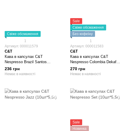
Sale
Свіже обсмаження
Свіже обсмаження
Без кофеїну
1
1
Артикул: 000011579
Артикул: 000011583
C&T
C&T
Кава в капсулах C&T
Кава в капсулах C&T
Nespresso Brazil Santos
Nespresso Colombia Dekaf
(10шт*5,5г)
(10шт*5,5г)
236 грн
270 грн
Немає в наявності
Немає в наявності
Sale
Новинка