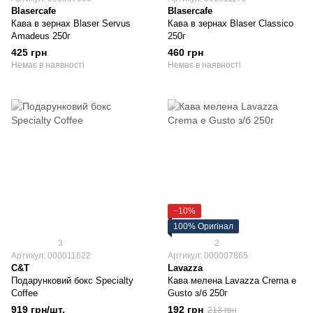
Blasercafe
Blasercafe
Кава в зернах Blaser Servus
Кава в зернах Blaser Classico
Amadeus 250г
250г
425 грн
460 грн
Немає в наявності
Немає в наявності
−10%
100% Оригінал
3
2
Артикул: 000011622
Артикул: 000007865
C&T
Lavazza
Подарунковий бокс Specialty
Кава мелена Lavazza Crema e
Coffee
Gusto з/б 250г
919 грн/шт.
192 грн
213 грн