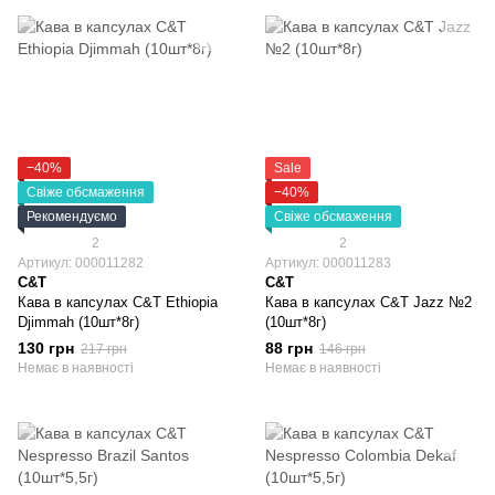
−40%
Sale
Свіже обсмаження
−40%
Рекомендуємо
Свіже обсмаження
2
2
Артикул: 000011282
Артикул: 000011283
C&T
C&T
Кава в капсулах C&T Ethiopia
Кава в капсулах C&T Jazz №2
Djimmah (10шт*8г)
(10шт*8г)
130 грн
88 грн
217 грн
146 грн
Немає в наявності
Немає в наявності