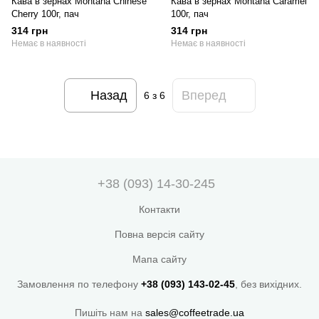
Кава в зернах Montana Chinese
Кава в зернах Montana Caramel
Cherry 100г, пач
100г, пач
314 грн
314 грн
Немає в наявності
Немає в наявності
Назад
Вперед
6
з 6
+38 (093) 14-30-245
Контакти
Повна версія сайту
Мапа сайту
Замовлення по телефону
+38 (093) 143-02-45
, без вихідних.
Пишіть нам на
sales@coffeetrade.ua