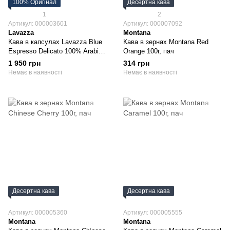
100% Оригінал
Десертна кава
1
2
Артикул: 000003601
Артикул: 000007092
Lavazza
Montana
Кава в капсулах Lavazza Blue
Кава в зернах Montana Red
Еspresso Delicato 100% Arabica
Orange 100г, пач
(8г*100шт)
1 950 грн
314 грн
Немає в наявності
Немає в наявності
Десертна кава
Десертна кава
Артикул: 000005360
Артикул: 000005555
Montana
Montana