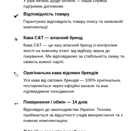
У разі питань щодо оплати — наша служба
підтримки допоможе.
Відповідність товару
✔️
Гарантуємо відповідність товару опису та заявленій
комплектації.
Кава C&T — власний бренд
☕️
Кава C&T — це наш власний бренд із контролем
якості на кожному етапі: від відбору зерна до
пакування. Ми відповідаємо за стабільність смаку та
свіжість кожної партії.
Оригінальна кава відомих брендів
🏷
Уся кава від світових брендів — 100% оригінальна,
поставляється через офіційні канали та має
підтверджене походження.
Повернення / обмін — 14 днів
↩️
Відповідно до законодавства України. Техніка
приймається за відсутності слідів використання та з
повною комплектацією.