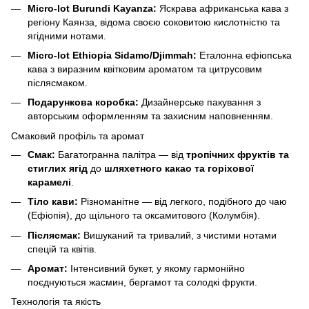
Micro-lot Burundi Kayanza:
Яскрава африканська кава з
регіону Каянза, відома своєю соковитою кислотністю та
ягідними нотами.
Micro-lot Ethiopia Sidamo/Djimmah:
Еталонна ефіопська
кава з виразним квітковим ароматом та цитрусовим
післясмаком.
Подарункова коробка:
Дизайнерське пакування з
авторським оформленням та захисним наповненням.
Смаковий профіль та аромат
Смак:
Багатогранна палітра — від
тропічних фруктів та
стиглих ягід
до
шляхетного какао та горіхової
карамелі
.
Тіло кави:
Різноманітне — від легкого, подібного до чаю
(Ефіопія), до щільного та оксамитового (Колумбія).
Післясмак:
Вишуканий та тривалий, з чистими нотами
спецій та квітів.
Аромат:
Інтенсивний букет, у якому гармонійно
поєднуються жасмин, бергамот та солодкі фрукти.
Технологія та якість