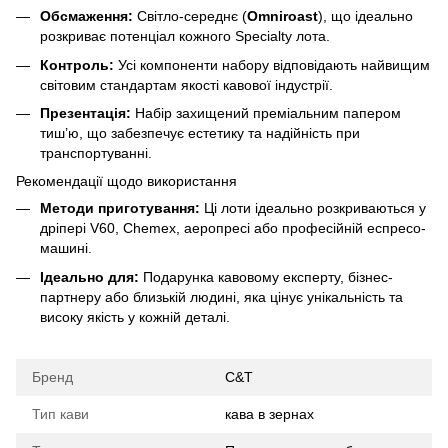
Обсмаження:
Світло-середнє (
Omniroast
), що ідеально
розкриває потенціал кожного Specialty лота.
Контроль:
Усі компоненти набору відповідають найвищим
світовим стандартам якості кавової індустрії.
Презентація:
Набір захищений преміальним папером
тиш’ю, що забезпечує естетику та надійність при
транспортуванні.
Рекомендації щодо використання
Методи приготування:
Ці лоти ідеально розкриваються у
дріпері V60, Chemex, аеропресі або професійній еспресо-
машині.
Ідеально для:
Подарунка кавовому експерту, бізнес-
партнеру або близькій людині, яка цінує унікальність та
високу якість у кожній деталі.
Бренд
C&T
Тип кави
кава в зернах