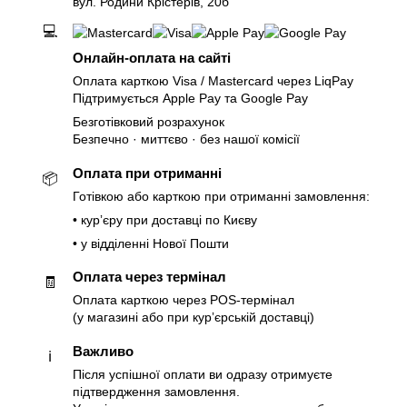
вул. Родини Крістерів, 20б
💻
Онлайн-оплата на сайті
Оплата карткою Visa / Mastercard через LiqPay
Підтримується Apple Pay та Google Pay
Безготівковий розрахунок
Безпечно · миттєво · без нашої комісії
Оплата при отриманні
📦
Готівкою або карткою при отриманні замовлення:
• курʼєру при доставці по Києву
• у відділенні Нової Пошти
Оплата через термінал
🧾
Оплата карткою через POS-термінал
(у магазині або при курʼєрській доставці)
Важливо
ℹ️
Після успішної оплати ви одразу отримуєте
підтвердження замовлення.