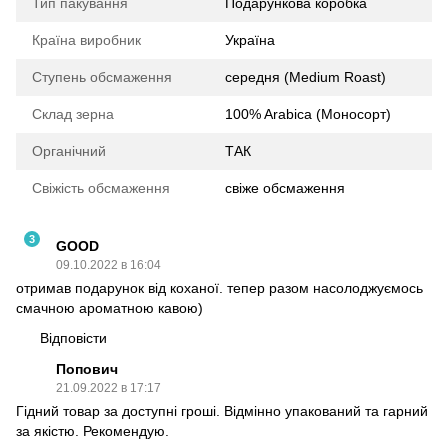
Тип пакування
Подарункова коробка
Країна виробник
Україна
Ступень обсмаження
середня (Medium Roast)
Склад зерна
100% Arabica (Моносорт)
Органічний
ТАК
Свіжість обсмаження
свіже обсмаження
3
GOOD
09.10.2022 в 16:04
отримав подарунок від коханої. тепер разом насолоджуємось
смачною ароматною кавою)
Відповісти
Попович
21.09.2022 в 17:17
Гідний товар за доступні гроші. Відмінно упакований та гарний
за якістю. Рекомендую.