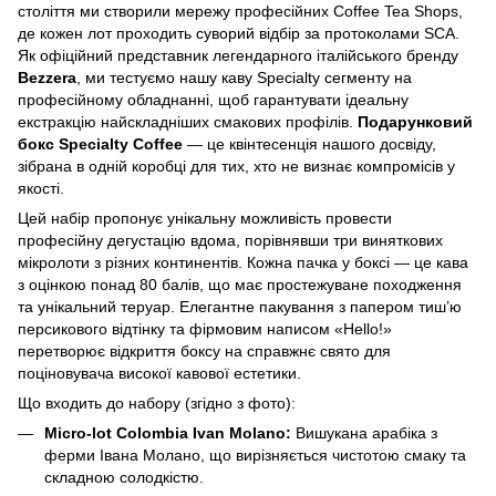
століття ми створили мережу професійних Coffee Tea Shops,
де кожен лот проходить суворий відбір за протоколами SCA.
Як офіційний представник легендарного італійського бренду
Bezzera
, ми тестуємо нашу каву Specialty сегменту на
професійному обладнанні, щоб гарантувати ідеальну
екстракцію найскладніших смакових профілів.
Подарунковий
бокс Specialty Coffee
— це квінтесенція нашого досвіду,
зібрана в одній коробці для тих, хто не визнає компромісів у
якості.
Цей набір пропонує унікальну можливість провести
професійну дегустацію вдома, порівнявши три виняткових
мікролоти з різних континентів. Кожна пачка у боксі — це кава
з оцінкою понад 80 балів, що має простежуване походження
та унікальний теруар. Елегантне пакування з папером тиш’ю
персикового відтінку та фірмовим написом «Hello!»
перетворює відкриття боксу на справжнє свято для
поціновувача високої кавової естетики.
Що входить до набору (згідно з фото):
Micro-lot Colombia Ivan Molano:
Вишукана арабіка з
ферми Івана Молано, що вирізняється чистотою смаку та
складною солодкістю.