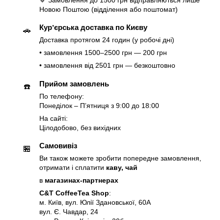
🔹 Замовлення до 1500 грн відправляються лише
Новою Поштою (відділення або поштомат)
Курʼєрська доставка по Києву
🚗
Доставка протягом 24 годин (у робочі дні)
• замовлення 1500–2500 грн — 200 грн
• замовлення від 2501 грн — безкоштовно
Прийом замовлень
☎️
По телефону:
Понеділок – Пʼятниця з 9:00 до 18:00
На сайті:
Цілодобово, без вихідних
Самовивіз
🏪
Ви також можете зробити попередне замовлення,
отримати і сплатити
каву, чай
в
магазинах-партнерах
C&T CoffeeTea Shop
:
м. Київ, вул. Юлії Здановської, 60А
вул. Є. Чавдар, 24