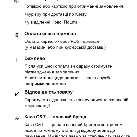
📦
Готівкою або карткою при отриманні замовлення:
• курʼєру при доставці по Києву
• у відділенні Нової Пошти
Оплата через термінал
🧾
Оплата карткою через POS-термінал
(у магазині або при курʼєрській доставці)
Важливо
ℹ️
Після успішної оплати ви одразу отримуєте
підтвердження замовлення.
У разі питань щодо оплати — наша служба
підтримки допоможе.
Відповідність товару
✔️
Гарантуємо відповідність товару опису та заявленій
комплектації.
Кава C&T — власний бренд
☕️
Кава C&T — це наш власний бренд із контролем
якості на кожному етапі: від відбору зерна до
пакування. Ми відповідаємо за стабільність смаку та