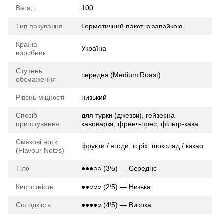
Вага, г
100
Тип пакування
Герметичний пакет із запайкою
Країна
Україна
виробник
Ступень
середня (Medium Roast)
обсмаження
Рівень міцності
низький
Спосіб
для турки (джезви), гейзерна
приготування
кавоварка, френч-прес, фільтр-кава
Смакові ноти
фрукти / ягоди, горіх, шоколад / какао
(Flavour Notes)
Тіло
●●●○○ (3/5) — Середнє
Кислотність
●●○○○ (2/5) — Низька
Солодкість
●●●●○ (4/5) — Висока