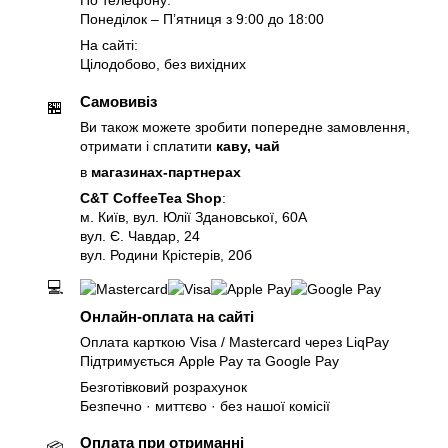
По телефону:
Понеділок – Пʼятниця з 9:00 до 18:00
На сайті:
Цілодобово, без вихідних
Самовивіз
🏪
Ви також можете зробити попередне замовлення,
отримати і сплатити
каву, чай
в
магазинах-партнерах
C&T CoffeeTea Shop
:
м. Київ, вул. Юлії Здановської, 60А
вул. Є. Чавдар, 24
вул. Родини Крістерів, 20б
💻
Онлайн-оплата на сайті
Оплата карткою Visa / Mastercard через LiqPay
Підтримується Apple Pay та Google Pay
Безготівковий розрахунок
Безпечно · миттєво · без нашої комісії
Оплата при отриманні