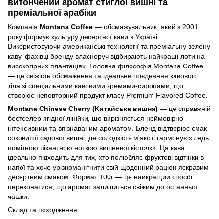
витончений аромат стиглої вишні та
преміальної арабіки
Компанія
Montana Coffee
— обсмажувальник, який з 2001
року формує культуру десертної кави в Україні.
Використовуючи американські технології та преміальну зелену
каву, фахівці бренду власноруч відбирають найкращі лоти на
високогірних плантаціях. Головна філософія Montana Coffee
— це свіжість обсмаження та ідеальне поєднання кавового
тіла зі спеціальними кавовими кремами-сиропами, що
створює неповторний продукт класу Premium Flavored Coffee.
Montana Chinese Cherry (Китайська вишня)
— це справжній
бестселер ягідної лінійки, що вирізняється неймовірно
інтенсивним та впізнаваним ароматом. Бленд відтворює смак
соковитої садової вишні, де солодкість м'якоті гармонує з ледь
помітною пікантною ноткою вишневої кісточки. Ця кава
ідеально підходить для тих, хто полюбляє фруктові відтінки в
напої та хоче урізноманітнити свій щоденний раціон яскравим
десертним смаком. Формат 100г — це найкращий спосіб
переконатися, що аромат залишиться свіжим до останньої
чашки.
Склад та походження