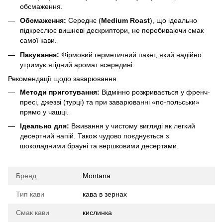
обсмаження.
Обсмаження:
Середнє (
Medium Roast
), що ідеально
підкреслює вишневі дескриптори, не перебиваючи смак
самої кави.
Пакування:
Фірмовий герметичний пакет, який надійно
утримує ягідний аромат всередині.
Рекомендації щодо заварювання
Методи приготування:
Відмінно розкривається у френч-
пресі, джезві (турці) та при заварюванні «по-польськи»
прямо у чашці.
Ідеально для:
Вживання у чистому вигляді як легкий
десертний напій. Також чудово поєднується з
шоколадними брауні та вершковими десертами.
Бренд
Montana
Тип кави
кава в зернах
Смак кави
кислинка