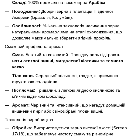
Склад:
100% преміальна високогірна
Арабіка
.
Походження:
Добірні зерна з плантацій Південної
Америки (Бразилія, Колумбія).
Особливості:
Унікальна технологія насичення зерна
натуральними аромаоліями на етапі охолодження, що
дозволяє максимально зберегти ягідний профіль.
Смаковий профіль та аромат
Смак:
Багатий та соковитий. Провідну роль відіграють
ноти стиглої вишні, мигдалевої кісточки та темного
какао
.
Тіло кави:
Середньої щільності, гладке, з приємною
фруктовою солодкістю.
Післясмак:
Тривалий, з легкою ягідною кислинкою та
м'яким відтінком шоколаду.
Аромат:
Чарівний та інтенсивний, що нагадує домашній
вишневий пиріг або свіжозібрані плоди вишні.
Технологія виробництва
Обробка:
Використовується зерно високої якості (Screen
17/18), що забезпечує чистоту смаку та рівномірне