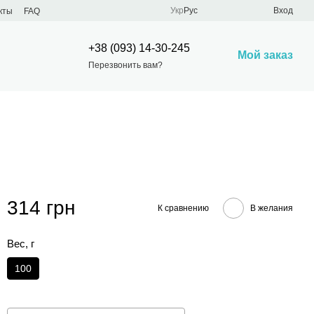
Укр
Рус
Вход
кты
FAQ
+38 (093) 14-30-245
Мой заказ
Перезвонить вам?
314 грн
К сравнению
В желания
Вес, г
100