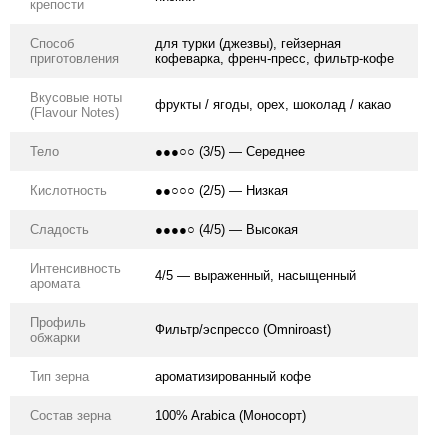
крепости
Способ
для турки (джезвы), гейзерная
приготовления
кофеварка, френч-пресс, фильтр-кофе
Вкусовые ноты
фрукты / ягоды, орех, шоколад / какао
(Flavour Notes)
Тело
●●●○○ (3/5) — Середнее
Кислотность
●●○○○ (2/5) — Низкая
Сладость
●●●●○ (4/5) — Высокая
Интенсивность
4/5 — выраженный, насыщенный
аромата
Профиль
Фильтр/эспрессо (Omniroast)
обжарки
Тип зерна
ароматизированный кофе
Состав зерна
100% Arabica (Моносорт)