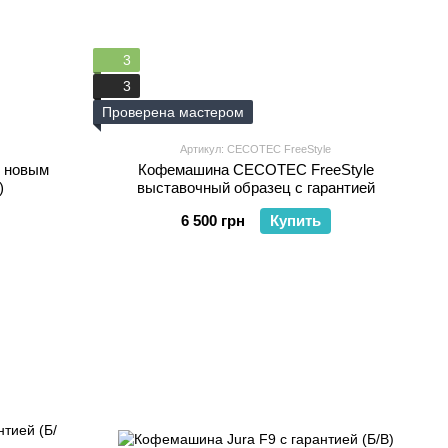
3
3
Проверена мастером
Артикул: CECOTEC FreeStyle
с новым
Кофемашина CECOTEC FreeStyle
)
выставочный образец с гарантией
6 500 грн
Купить