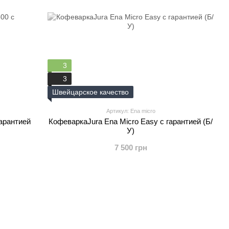
3
3
Швейцарское качество
Артикул: Ena micro
арантией
КофеваркаJura Ena Micro Easy с гарантией (Б/
У)
7 500 грн