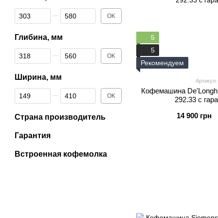
От Высота, мм
До Высота, мм
OK
Глибина, мм
5
5
От Глибина, мм
До Глибина, мм
OK
Рекомендуем
Ширина, мм
Артикул:
Кофемашина De'Longhi
От Ширина, мм
До Ширина, мм
OK
292.33 с гар
14 900 грн
Страна производитель
Гарантия
Встроенная кофемолка