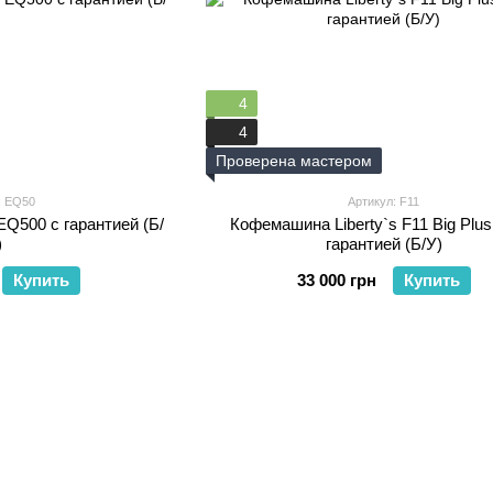
4
4
Проверена мастером
: EQ50
Артикул: F11
Q500 с гарантией (Б/
Кофемашина Liberty`s F11 Big Plus 
)
гарантией (Б/У)
Купить
33 000 грн
Купить