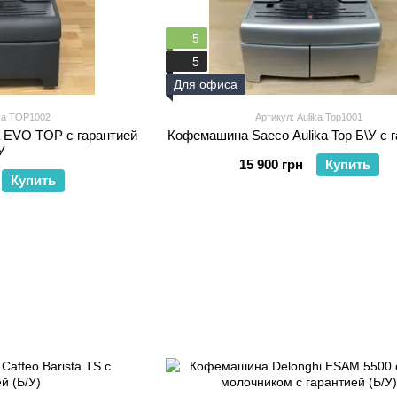
5
5
Для офиса
ika TOP1002
Артикул: Aulika Top1001
a EVO TOP с гарантией
Кофемашина Saeco Aulika Top Б\У с 
У
15 900 грн
Купить
Купить