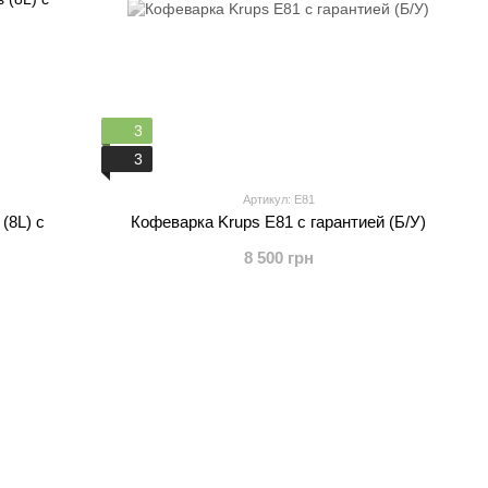
3
3
Артикул: Е81
(8L) с
Кофеварка Krups Е81 с гарантией (Б/У)
8 500 грн