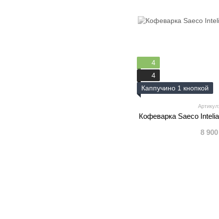
4
4
Каппучино 1 кнопкой
Артикул: 
Кофеварка Saeco Intelia
8 900