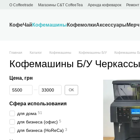
Перейти к основному контенту
О Сoffeetrade
Магазины C&T CoffeeTea
Аренда кофеварок
Ремонт
Бренды
Блог
Договор публичной оферты
Обмен и возврат
Кофе
Чай
Кофемашины
Кофемолки
Аксессуары
Мерч
Главная
Каталог
Кофемашины
Кофемашины Б/У
Кофемашины Б/
Кофемашины Б/У Черкасс
Цена, грн
От Цена, грн
До Цена, грн
OK
Сфера использования
51
для дома
5
для бизнеса (офис)
3
для бизнеса (HoReCa)