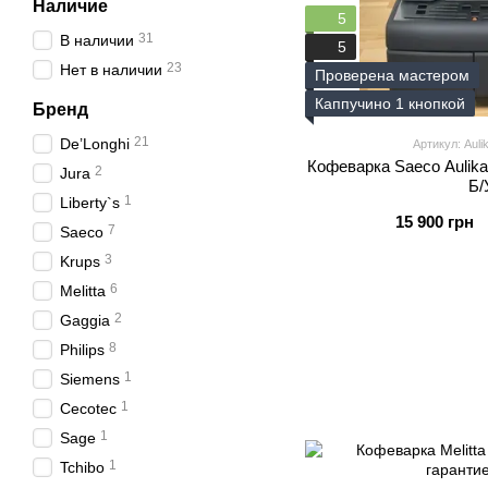
Наличие
5
31
В наличии
5
23
Нет в наличии
Проверена мастером
Каппучино 1 кнопкой
Бренд
21
De’Longhi
Артикул: Aul
Кофеварка Saeco Aulik
2
Jura
Б/
1
Liberty`s
15 900 грн
7
Saeco
3
Krups
6
Melitta
2
Gaggia
8
Philips
1
Siemens
1
Cecotec
1
Sage
1
Tchibo