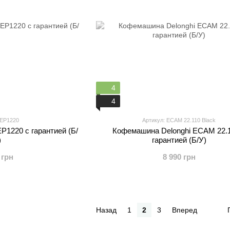
4
4
 EP1220
Артикул: ECAM 22.110 Black
1220 с гарантией (Б/
Кофемашина Delonghi ECAM 22.1
)
гарантией (Б/У)
 грн
8 990 грн
Назад
1
2
3
Вперед