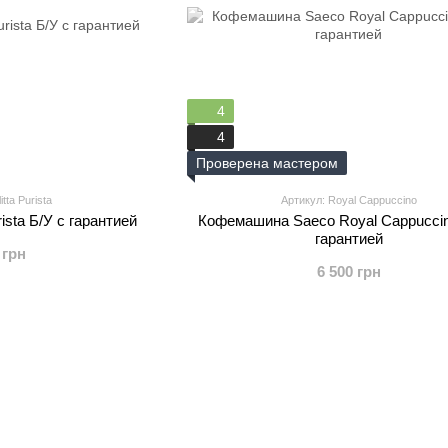
4
4
Проверена мастером
tta Purista
Артикул: Royal Cappuccino
ista Б/У с гарантией
Кофемашина Saeco Royal Cappuccin
гарантией
 грн
6 500 грн