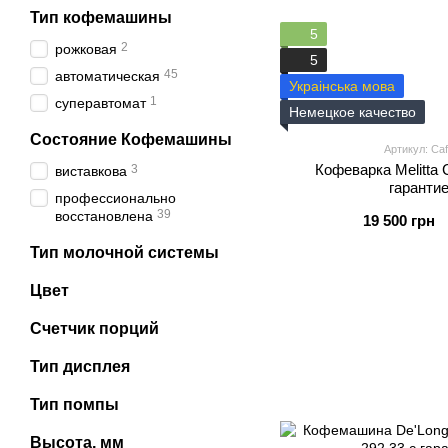
Тип кофемашины
5
2
рожковая
5
45
автоматическая
Украінська мова
1
суперавтомат
Немецкое качество
Состояние Кофемашины
Артикул: Caf
Кофеварка Melitta C
3
виставкова
гарантие
профессионально
39
восстановлена
19 500 грн
Тип молочной системы
Цвет
Счетчик порций
Тип дисплея
Тип помпы
Высота, мм