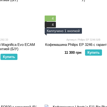
4
4
Каппучино 1 кнопкой
 292.33
Артикул: Philips EP 3246 Б/В
 Magnifica Evo ECAM
Кофемашина Philips EP 3246 с гарант
антией (Б/У)
11 300 грн
Купить
Купить