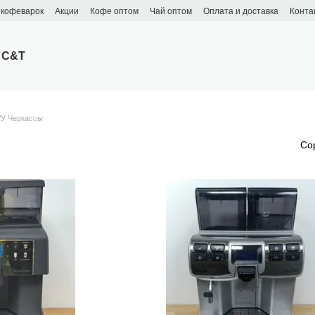
 кофеварок
Акции
Кофе оптом
Чай оптом
Оплата и доставка
Конта
 C&T
У Черкассы
ы
Со