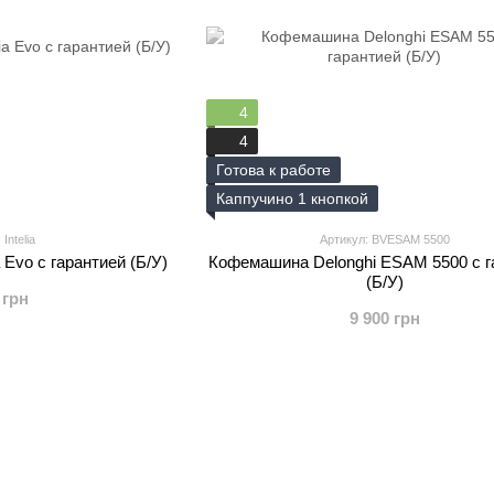
4
4
Готова к работе
Каппучино 1 кнопкой
Intelia
Артикул: BVESAM 5500
 Evo с гарантией (Б/У)
Кофемашина Delonghi ESAM 5500 с г
(Б/У)
 грн
9 900 грн