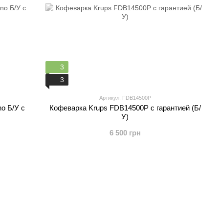
3
3
Артикул: FDB14500P
o Б/У с
Кофеварка Krups FDB14500P с гарантией (Б/
У)
6 500 грн