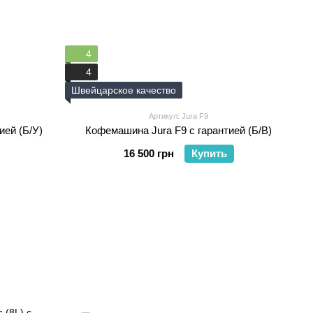
4
4
Швейцарское качество
Артикул: Jura F9
ией (Б/У)
Кофемашина Jura F9 с гарантией (Б/B)
16 500 грн
Купить