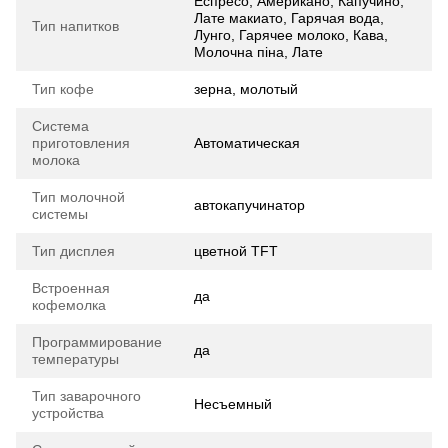
Еспресо, Американо, Капучино,
Лате макиато, Гарячая вода,
Тип напитков
Лунго, Гарячее молоко, Кава,
Молочна піна, Лате
Тип кофе
зерна, молотый
Система
приготовления
Автоматическая
молока
Тип молочной
автокапучинатор
системы
Тип дисплея
цветной TFT
Встроенная
да
кофемолка
Программирование
да
температуры
Тип заварочного
Несъемный
устройства