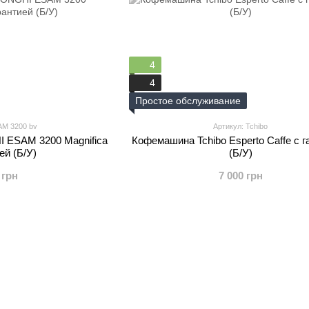
4
4
Простое обслуживание
AM 3200 bv
Артикул: Tchibo
ESAM 3200 Magnifica
Кофемашина Tchibo Esperto Caffe с г
ей (Б/У)
(Б/У)
 грн
7 000 грн