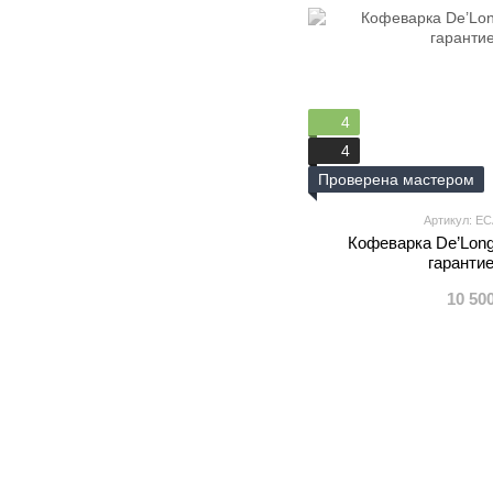
4
4
Проверена мастером
Артикул: E
Кофеварка De’Long
гарантие
10 50