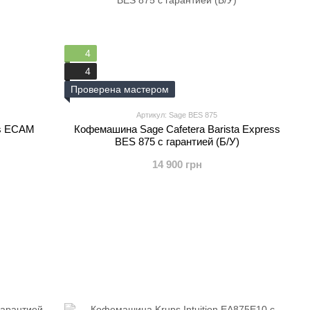
4
4
Проверена мастером
Артикул: Sage BES 875
us ECAM
Кофемашина Sage Cafetera Barista Express
BES 875 с гарантией (Б/У)
14 900 грн