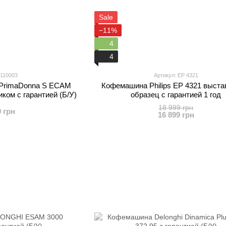
Sale
−11%
4
4
 110003
Артикул: EP 4321
 PrimaDonna S ECAM
Кофемашина Philips EP 4321 выст
ком с гарантией (Б/У)
образец с гарантией 1 год
18 999 грн
0 грн
16 899 грн