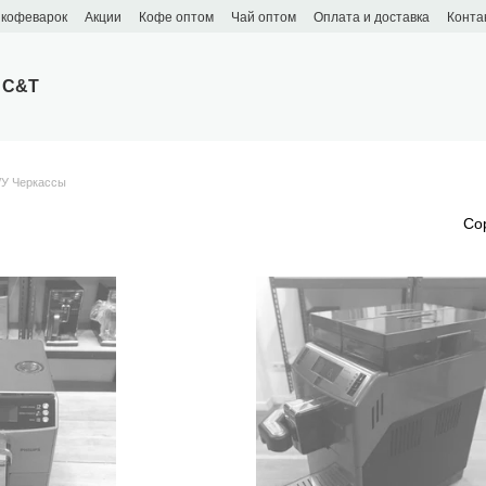
 кофеварок
Акции
Кофе оптом
Чай оптом
Оплата и доставка
Конта
 C&T
У Черкассы
ы
Со