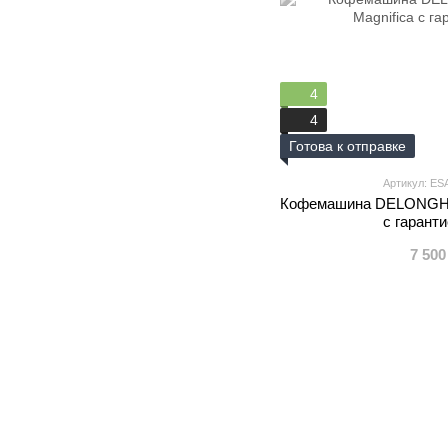
4
4
Готова к отправке
Артикул: ES
Кофемашина DELONGHI 
с гаранти
7 500