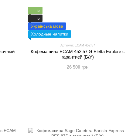
5
5
Украінська мова
Холодные напитки
Артикул: ECAM 452.57
авочный
Кофемашина ECAM 452.57 G Eletta Explore с
гарантией (Б/У)
26 500 грн