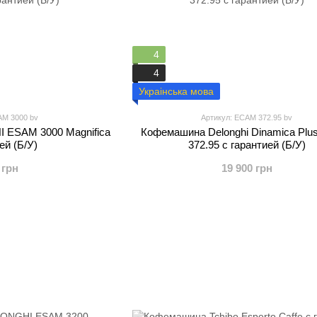
4
4
Украінська мова
AM 3000 bv
Артикул: ECAM 372.95 bv
ESAM 3000 Magnifica
Кофемашина Delonghi Dinamica Pl
ей (Б/У)
372.95 с гарантией (Б/У)
 грн
19 900 грн