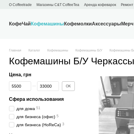
Перейти к основному контенту
О Сoffeetrade
Магазины C&T CoffeeTea
Аренда кофеварок
Ремонт
Бренды
Блог
Договор публичной оферты
Обмен и возврат
Кофе
Чай
Кофемашины
Кофемолки
Аксессуары
Мерч
Главная
Каталог
Кофемашины
Кофемашины Б/У
Кофемашины Б/
Кофемашины Б/У Черкасс
Цена, грн
От Цена, грн
До Цена, грн
OK
Сфера использования
51
для дома
5
для бизнеса (офис)
3
для бизнеса (HoReCa)