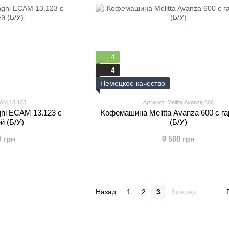
4
4
Немецкое качество
CAM 13.123
Артикул: Melitta Avanza 600
hi ECAM 13.123 с
Кофемашина Melitta Avanza 600 с г
й (Б/У)
(Б/У)
0 грн
9 500 грн
Назад
1
2
3
Вперед