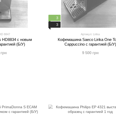
3
3
HD 8847
Артикул: Lirika
s HD8834 с новым
Кофемашина Saeco Lirika One T
арантией (Б/У)
Cappuccino с гарантией (Б/У
 грн
9 500 грн