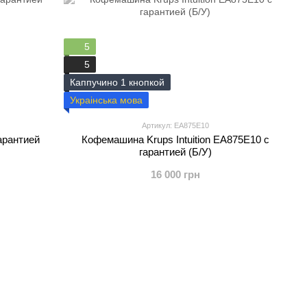
5
5
Каппучино 1 кнопкой
Украінська мова
Артикул: EA875E10
арантией
Кофемашина Krups Intuition EA875E10 с
гарантией (Б/У)
16 000 грн