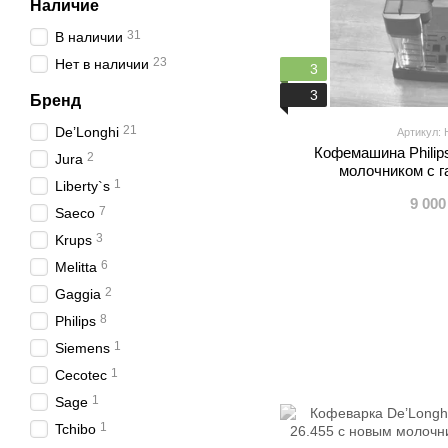
Наличие
31
В наличии
23
Нет в наличии
3
3
Бренд
21
De’Longhi
Артикул: 
Кофемашина Philip
2
Jura
молочником с г
1
Liberty`s
9 000
7
Saeco
3
Krups
6
Melitta
2
Gaggia
8
Philips
1
Siemens
1
Cecotec
1
Sage
1
Tchibo