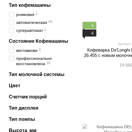
Тип кофемашины
2
рожковая
45
автоматическая
4
1
суперавтомат
4
Состояние Кофемашины
Артикул:
Кофеварка De’Longhi
3
виставкова
26.455 с новым молочни
профессионально
39
восстановлена
14 50
Тип молочной системы
Цвет
Счетчик порций
Тип дисплея
Тип помпы
Высота, мм