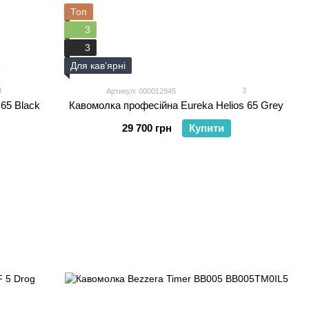
Топ
3
3
Для кавʼярні
3
3
Артикул: 000012845
65 Black
Кавомолка професійна Eureka Helios 65 Grey
29 700 грн
Купити