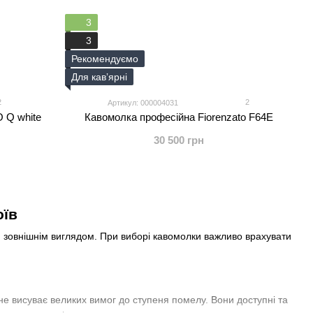
3
3
Рекомендуємо
Для кавʼярні
2
2
Артикул: 000004031
 Q white
Кавомолка професійна Fiorenzato F64E
30 500 грн
оїв
ю, зовнішнім виглядом. При виборі кавомолки важливо врахувати
е висуває великих вимог до ступеня помелу. Вони доступні та