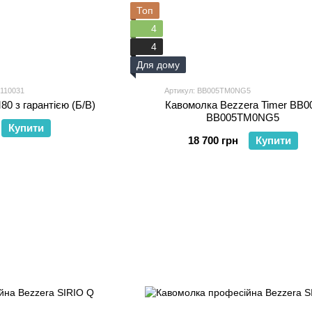
Топ
4
4
Для дому
 110031
Артикул: BB005TM0NG5
0 з гарантією (Б/В)
Кавомолка Bezzera Timer BB0
BB005TM0NG5
Купити
18 700 грн
Купити