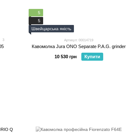
5
5
Швейцарська якість
3
Артикул: 00014719
05
Кавомолка Jura ONO Separate P.A.G. grinder
10 530 грн
Купити