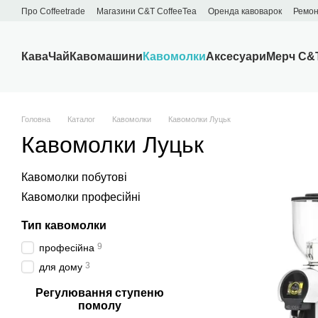
Перейти до основного контенту
Про Сoffeetrade
Магазини C&T CoffeeTea
Оренда кавоварок
Ремон
Бренди
Блог
Договір публічної оферти
Обмін та повернення
Кава
Чай
Кавомашини
Кавомолки
Аксесуари
Мерч C&
Головна
Каталог
Кавомолки
Кавомолки Луцьк
Кавомолки Луцьк
Кавомолки побутові
Кавомолки професійні
Тип кавомолки
9
професійна
3
для дому
Регулювання ступеню
помолу