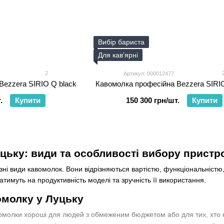
Вибір бариста
Для кавʼярні
2
Артикул: 000012477
Bezzera SIRIO Q black
Кавомолка професійна Bezzera SIRIO
.
Купити
150 300 грн/шт.
Купити
цьку: види та особливості вибору пристр
зні види кавомолок. Вони відрізняються вартістю, функціональніст
ватимуть на продуктивність моделі та зручність її використання.
омолку у Луцьку
вомолки хороші для людей з обмеженим бюджетом або для тих, хто н