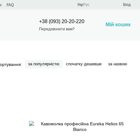
Укр
Рус
Вхід
и
FAQ
+38 (093) 20-20-220
Мій кошик
Передзвонити вам?
за популярністю
спочатку дешевше
за назвою
ортування: