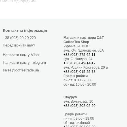
ти менш однорідним.
увань для різних способів приготування кави. Можна вибрати
жаються якіснішими, але мають вищу ціну. Кавомолка
ь для професійного використання.
Контактна інформація
ncilio та ін. Рекомендується вивчити відгуки про різні моделі,
а сервісну підтримку.
+38 (093) 20-20-220
Магазини партнери C&T
CoffeeTea Shop
Передзвонити вам?
Україна, м. Київ :
вул. Юлії Здановскої, 60А
+38 (093) 275-62-11
Написати нам у Viber
ір певної моделі. Встановлення межі вартості може допомогти
вул. Є. Чавдар, 24
Написати нам у Telegram
+38 (073) 049-14-17
вул. Родини Крістеров, 20 Б
sales@coffeetrade.ua
 ємність, потужність, наявність налаштувань таймера або
+38 (093) 015-25-78
Графік роботи
пн-пт: 9.00 - 20.00
сб - нд: 10.00 - 20.00
Coffeetrade. Широкий асортимент моделей дозволить підібрати
і докладні описи пристроїв та реальні фото. Купити кавомолку
Шоурум
, ціна в Луцьку на яку вам сподобається, можна онлайн в будь-
вул. Волинська, 10
+38 (093) 202-02-20
банням у приготуванні кави, а також бюджету.
Графік роботи
пн - пт: 9.00 - 18.00
уцьку
сб - нд: вихідний