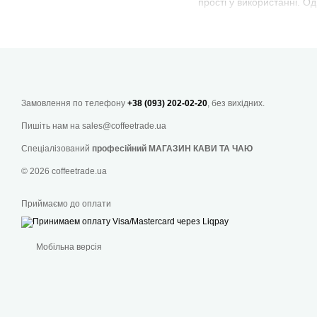
прості у використанні. 
Жорнові кавомолки забез
подрібнювач з ручною аб
електрична в Луцьку кор
На ринку існує безліч брен
щоб вибрати надійний та я
Замовлення по телефону
+38 (093) 202-02-20
, без вихідних.
Як вибрати най
Пишіть нам на
sales@coffeetrade.ua
Визначте свій бюджет дл
Спеціалізований
професійний МАГАЗИН КАВИ ТА ЧАЮ
звузити вибір та знайти 
© 2026 coffeetrade.ua
Перегляньте характеристи
програм, тип жорнів та м
Приймаємо до оплати
Якщо вам потрібна кавомо
найкращий пристрій для д
недорого у Луцьку можна 
Мобільна версія
який час доби.
Важливо порівняти різні 