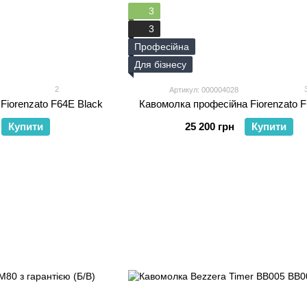
3
3
Професійна
Для бізнесу
2
Артикул: 000004028
Fiorenzato F64E Black
Кавомолка професійна Fiorenzato F
Купити
25 200 грн
Купити