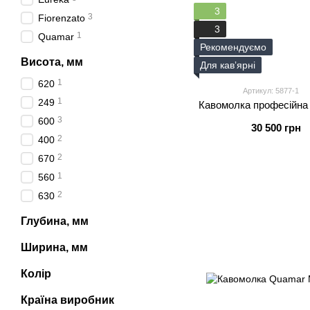
3
3
Fiorenzato
3
1
Quamar
Рекомендуємо
Висота, мм
Для кавʼярні
1
620
Артикул: 5877-1
1
249
Кавомолка професійна 
3
600
30 500 грн
2
400
2
670
1
560
2
630
Глубина, мм
Ширина, мм
Колір
Країна виробник