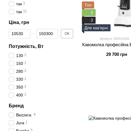
1
так
Топ
11
так
3
3
Ціна, грн
Для кавʼярні
Від Ціна, грн
До Ціна, грн
ОК
Артикул: 000012626
Кавомолка професійна E
Потужність, Вт
29 700 грн
2
130
1
150
3
280
1
330
3
350
2
400
Бренд
4
Bezzera
1
Jura
3
Eureka