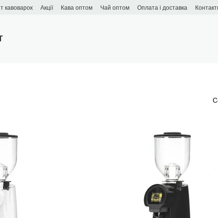
т кавоварок
Акції
Кава оптом
Чай оптом
Оплата і доставка
Контакт
T
С