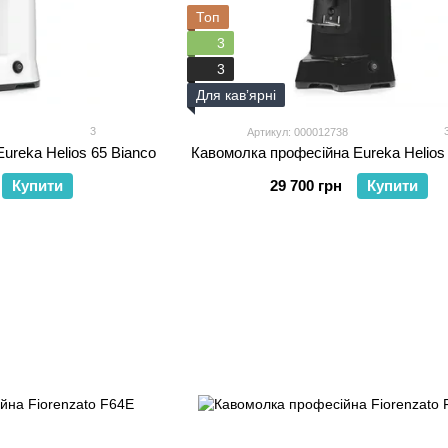
Топ
3
3
Для кавʼярні
3
Артикул: 000012738
ureka Helios 65 Bianco
Кавомолка професійна Eureka Helios 
Купити
29 700 грн
Купити