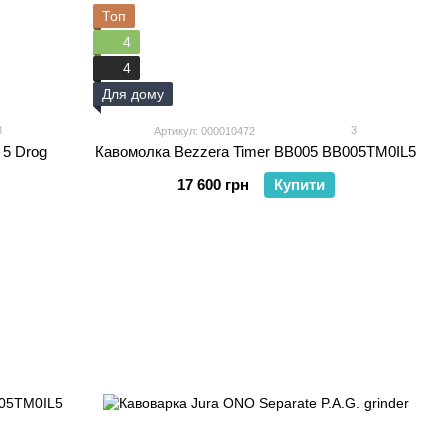
Топ
4
4
Для дому
3
3
Артикул: 000010472
 5 Drog
Кавомолка Bezzera Timer BB005 BB005TM0IL5
17 600 грн
Купити