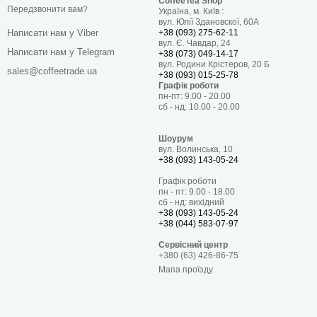
CoffeeTea Shop
Передзвонити вам?
Україна, м. Київ :
вул. Юлії Здановскої, 60А
+38 (093) 275-62-11
Написати нам у Viber
вул. Є. Чавдар, 24
Написати нам у Telegram
+38 (073) 049-14-17
вул. Родини Крістеров, 20 Б
sales@coffeetrade.ua
+38 (093) 015-25-78
Графік роботи
пн-пт: 9.00 - 20.00
сб - нд: 10.00 - 20.00
Шоурум
вул. Волинська, 10
+38 (093) 143-05-24
Графік роботи
пн - пт: 9.00 - 18.00
сб - нд: вихідний
+38 (093) 143-05-24
+38 (044) 583-07-97
Сервісний центр
+380 (63) 426-86-75
Мапа проїзду