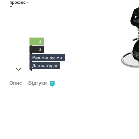
3
3
Рекомендуємо
Для кавʼярні
Опис
Відгуки
2