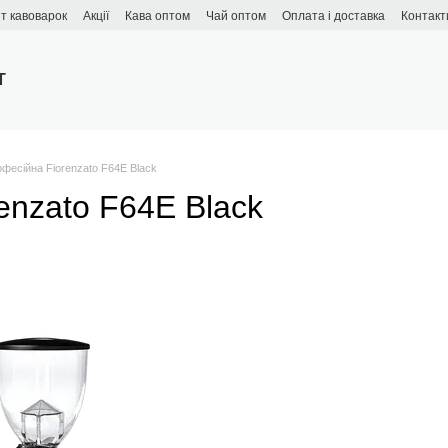
т кавоварок
Акції
Кава оптом
Чай оптом
Оплата і доставка
Контакт
T
фесійна Fiorenzato F64E Black
enzato F64E Black