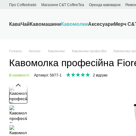
Перейти до основного контенту
Про Сoffeetrade
Магазини C&T CoffeeTea
Оренда кавоварок
Ремон
Бренди
Блог
Договір публічної оферти
Обмін та повернення
Кава
Чай
Кавомашини
Кавомолки
Аксесуари
Мерч C&
Головна
Каталог
Кавомолки
Кавомолки професійні
Кавомолка про
Кавомолка професійна Fior
В наявності
Артикул: 5877-1
2 відгуки