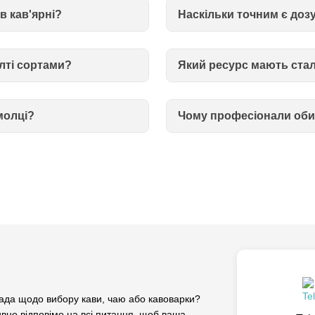
в кав'ярні?
Наскільки точним є доз
елті сортами?
Який ресурс мають стал
молці?
Чому професіонали обир
да щодо вибору кави, чаю або кавоварки?
вно відповімо на всі питання, щоб ваша