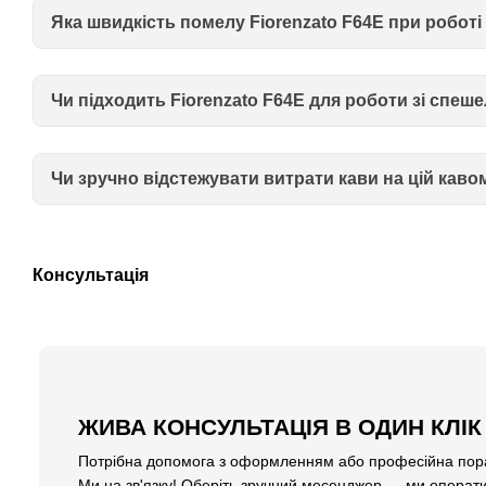
Яка швидкість помелу Fiorenzato F64E при роботі 
Чи підходить Fiorenzato F64E для роботи зі спеш
Чи зручно відстежувати витрати кави на цій каво
Консультація
ЖИВА КОНСУЛЬТАЦІЯ В ОДИН КЛІК
Потрібна допомога з оформленням або професійна пора
Ми на зв'язку! Оберіть зручний месенджер — ми операти