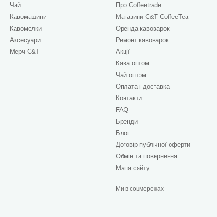
Чай
Про Сoffeetrade
Кавомашини
Магазини C&T CoffeeTea
Кавомолки
Оренда кавоварок
Аксесуари
Ремонт кавоварок
Мерч C&T
Акції
Кава оптом
Чай оптом
Оплата і доставка
Контакти
FAQ
Бренди
Блог
Договір публічної оферти
Обмін та повернення
Мапа сайту
Ми в соцмережах