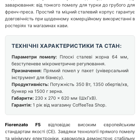
заварювання: від тонкого помелу для турки до грубого для
френч-преса. Простий та міцний сталевий корпус гарантує
довговічність при щоденному комерційному використанні в
ростеріях та магазинах кави.
ТЕХНІЧНІ ХАРАКТЕРИСТИКИ ТА СТАН:
Параметри помелу:
Плоскі сталеві жорна 64 мм,
безступеневе мікрометричне регулювання.
Призначення:
Прямий помел у пакет (універсальний
інструмент для бізнесу).
Продуктивність:
Потужність 350 Вт, 1350 обертів/хв,
бункер на 1500 г зерна.
Габарити:
230 x 270 x 620 мм (ШхГхВ).
Гарантія:
1 рік від магазину CoffeeTea Shop.
Fiorenzato F5
відповідає високим європейським
стандартам якості (CE). Завдяки технології прямого помелу
та мінімуму електроніки, кавомолка демонструє стабільну