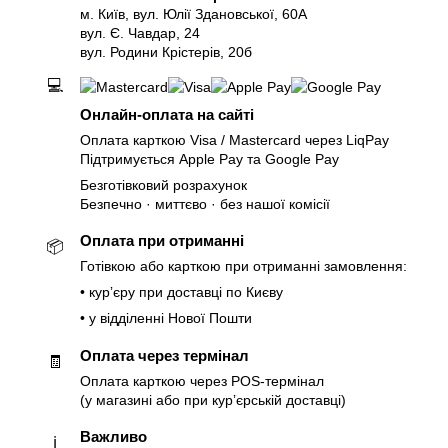
м. Київ, вул. Юлії Здановської, 60А
вул. Є. Чавдар, 24
вул. Родини Крістерів, 20б
💻
Онлайн-оплата на сайті
Оплата карткою Visa / Mastercard через LiqPay
Підтримується Apple Pay та Google Pay
Безготівковий розрахунок
Безпечно · миттєво · без нашої комісії
Оплата при отриманні
📦
Готівкою або карткою при отриманні замовлення:
• курʼєру при доставці по Києву
• у відділенні Нової Пошти
Оплата через термінал
🧾
Оплата карткою через POS-термінал
(у магазині або при курʼєрській доставці)
Важливо
ℹ️