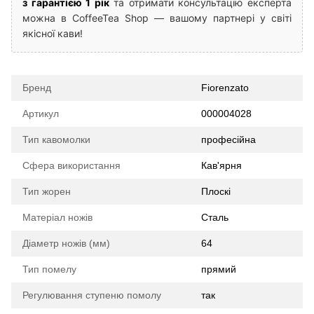
з гарантією 1 рік
та отримати консультацію експерта
можна в CoffeeTea Shop — вашому партнері у світі
якісної кави!
Бренд
Fiorenzato
Артикул
000004028
Тип кавомолки
професійна
Сфера використання
Кав'ярня
Тип жорен
Плоскі
Матеріал ножів
Сталь
Діаметр ножів (мм)
64
Тип помелу
прямий
Регулювання ступеню помолу
так