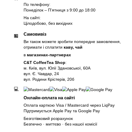
По телефону:
Понеділок – Пʼятниця з 9:00 до 18:00
На сайті:
Цілодобово, без вихідних
Самовивіз
🏪
Ви також можете зробити попередне замовлення,
отримати і сплатити
каву, чай
в
магазинах-партнерах
C&T CoffeeTea Shop
:
м. Київ, вул. Юлії Здановської, 60А
вул. Є. Чавдар, 24
вул. Родини Крістерів, 20б
💻
Онлайн-оплата на сайті
Оплата карткою Visa / Mastercard через LiqPay
Підтримується Apple Pay та Google Pay
Безготівковий розрахунок
Безпечно · миттєво · без нашої комісії