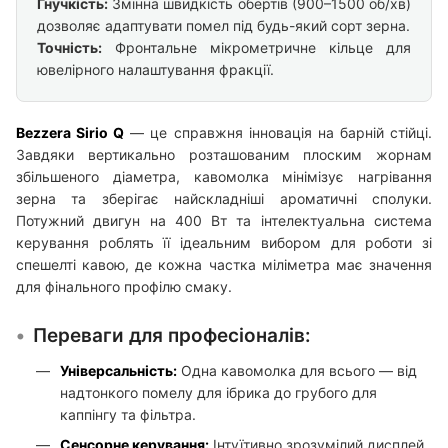
Гнучкість:
Змінна швидкість обертів (900–1500 об/хв)
дозволяє адаптувати помел під будь-який сорт зерна.
Точність:
Фронтальне мікрометричне кільце для
ювелірного налаштування фракції.
Bezzera Sirio Q
— це справжня інновація на барній стійці.
Завдяки вертикально розташованим плоским жорнам
збільшеного діаметра, кавомолка мінімізує нагрівання
зерна та зберігає найскладніші ароматичні сполуки.
Потужний двигун на 400 Вт та інтелектуальна система
керування роблять її ідеальним вибором для роботи зі
спешелті кавою, де кожна частка міліметра має значення
для фінального профілю смаку.
Переваги для професіоналів:
Універсальність:
Одна кавомолка для всього — від
надтонкого помелу для ібрика до грубого для
каппінгу та фільтра.
Сенсорне керування:
Інтуїтивно зрозумілий дисплей