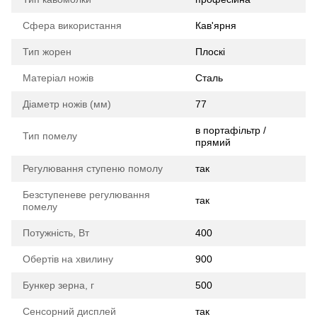
Сфера використання
Кав'ярня
Тип жорен
Плоскі
Матеріал ножів
Сталь
Діаметр ножів (мм)
77
в портафільтр /
Тип помелу
прямий
Регулювання ступеню помолу
так
Безступеневе регулювання
так
помелу
Потужність, Вт
400
Обертів на хвилину
900
Бункер зерна, г
500
Сенсорний дисплей
так