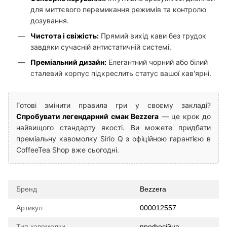
для миттєвого перемикання режимів та контролю
дозування.
Чистота і свіжість:
Прямий вихід кави без грудок
завдяки сучасній антистатичній системі.
Преміальний дизайн:
Елегантний чорний або білий
сталевий корпус підкреслить статус вашої кав'ярні.
Готові змінити правила гри у своєму закладі?
Спробувати легендарний смак Bezzera
— це крок до
найвищого стандарту якості. Ви можете придбати
преміальну кавомолку Sirio Q з офіційною гарантією в
CoffeeTea Shop вже сьогодні.
Бренд
Bezzera
Артикул
000012557
Тип кавомолки
професійна