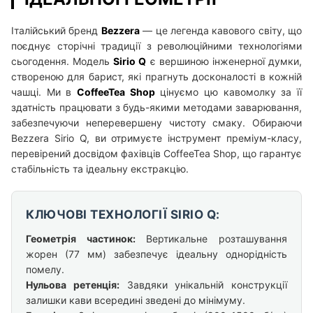
Італійський бренд
Bezzera
— це легенда кавового світу, що
поєднує сторічні традиції з революційними технологіями
сьогодення. Модель
Sirio Q
є вершиною інженерної думки,
створеною для барист, які прагнуть досконалості в кожній
чашці. Ми в
CoffeeTea Shop
цінуємо цю кавомолку за її
здатність працювати з будь-якими методами заварювання,
забезпечуючи неперевершену чистоту смаку. Обираючи
Bezzera Sirio Q, ви отримуєте інструмент преміум-класу,
перевірений досвідом фахівців CoffeeTea Shop, що гарантує
стабільність та ідеальну екстракцію.
КЛЮЧОВІ ТЕХНОЛОГІЇ SIRIO Q:
Геометрія частинок:
Вертикальне розташування
жорен (77 мм) забезпечує ідеальну однорідність
помелу.
Нульова ретенція:
Завдяки унікальній конструкції
залишки кави всередині зведені до мінімуму.