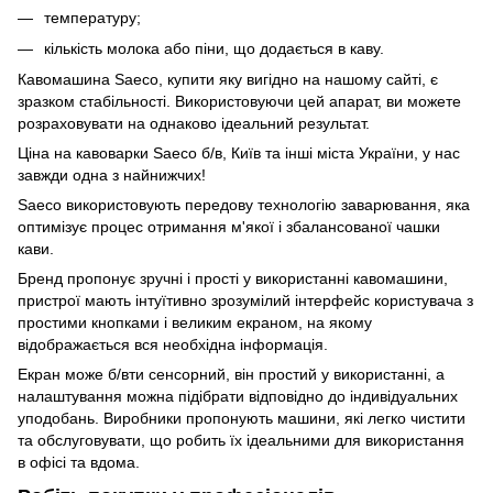
температуру;
кількість молока або піни, що додається в каву.
Кавомашина Saeco, купити яку вигідно на нашому сайті, є
зразком стабільності. Використовуючи цей апарат, ви можете
розраховувати на однаково ідеальний результат.
Ціна на кавоварки Saeco б/в, Київ та інші міста України, у нас
завжди одна з найнижчих!
Saeco використовують передову технологію заварювання, яка
оптимізує процес отримання м'якої і збалансованої чашки
кави.
Бренд пропонує зручні і прості у використанні кавомашини,
пристрої мають інтуїтивно зрозумілий інтерфейс користувача з
простими кнопками і великим екраном, на якому
відображається вся необхідна інформація.
Екран може б/вти сенсорний, він простий у використанні, а
налаштування можна підібрати відповідно до індивідуальних
уподобань. Виробники пропонують машини, які легко чистити
та обслуговувати, що робить їх ідеальними для використання
в офісі та вдома.