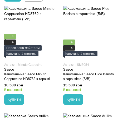
4
4
4
Перевірена майстром
4
Капучино 1 кнопкою
Капучино 1 кнопкою
1
Артикул: Minuto Capucino
Артикул: SM3054
Saeco
Saeco
Кавомашина Saeco Minuto
Кавомашина Saeco Pico Baristo
Cappuccino HD8762 з гарантією
з гарантією (Б/В)
(Б/В)
10 500 грн
13 500 грн
В наявності
В наявності
Купити
Купити