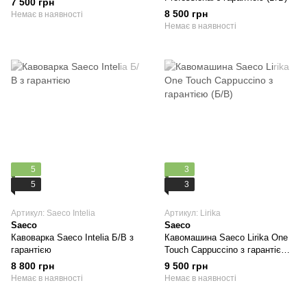
7 500 грн
8 500 грн
Немає в наявності
Немає в наявності
5
3
5
3
Артикул: Saeco Intelia
Артикул: Lirika
Saeco
Saeco
Кавоварка Saeco Intelia Б/В з
Кавомашина Saeco Lirika One
гарантією
Touch Cappuccino з гарантією
(Б/В)
8 800 грн
9 500 грн
Немає в наявності
Немає в наявності