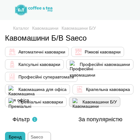
Каталог
Кавомашини
Кавомашини Б/У
Кавомашини Б/В Saeco
Автоматичні кавоварки
Ріжкові кавоварки
Капсульні кавоварки
Професійні кавомашини
Професійні суперавтомати
Кавомашина для офіса
Крапельна кавоварка
Преміальні кавоварки
Кавомашини Б/У
Фільтр
За популярністю
1
Бренд
Saeco