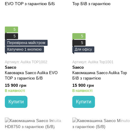
5
5
5
Перевірена майстром
5
Капучино 1 кнопкою
Для офісу
Артикул: Aulika TOP1002
Артикул: Aulika Top1001
Saeco
Saeco
Кавоварка Saeco Aulika EVO
Кавомашина Saeco Aulika Top
TOP з гарантією Б/В
Б\В з гарантією
15 900 грн
15 900 грн
В наявності
В наявності
Купити
Купити