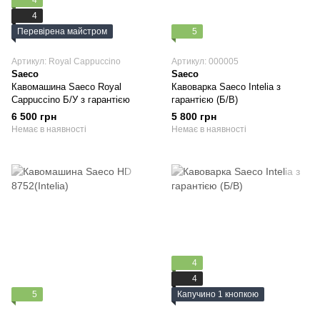
4
4
Перевірена майстром
5
Артикул: Royal Cappuccino
Артикул: 000005
Saeco
Saeco
Кавомашина Saeco Royal
Кавоварка Saeco Intelia з
Cappuccino Б/У з гарантією
гарантією (Б/В)
6 500 грн
5 800 грн
Немає в наявності
Немає в наявності
4
4
5
Капучино 1 кнопкою