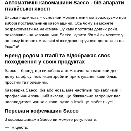
Автоматичні кавомашини Saeco - б/в апарати
італійської якості
Висока надійність – основний момент, який ми враховуємо при
виборі постачальників кавомашини. Ось чому ви можете
розраховувати на найсмачнішу каву протягом довгих років,
поклавшись на кавомашини Saeco, купити б/в які ви можете у
нашому інтернет-магазині зі швидкою і зручною доставкою по
Україні!
Бренд родом з Італії та відображає своє
походження у своїх продуктах
Saeco – бренд, що виробляє автоматичні кавомашини для
дому та офісу, покликані зробити приготування кави більш
простим та приємним.
Кавоварка Saeco, б/в або нова, має настільки привабливий і
професійний зовнішній вигляд, що б/вквально запрошує вас
насолодитися чашкою кави, адже в Італії це люблять усі.
Переваги кофемашин Saeco
З кофемашинами Saeco ви можете регулювати:
міцність;