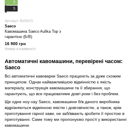
5
5
Артикул: BV0015
Saeco
Кавомашина Saeco Aulika Top з
гарантією (Б/В)
16 900 грн
Немає в наявності
Автоматичні кавомашини, перевірені часом:
Saeco
Всі автоматичні кавоварки Saeco працюють за дуже схожим
принципом. Однак найважливішою відмінністю є якість
матеріалу, конструкція кавомашини та її збирання, що
гарантують, що все працюватиме довгі роки і без проблем.
Ще одне ноу-хау Saeco, кавомашини б/в даного виробника
відрізняються відмінною якістю і довговічністю, а також, крім
приготування гарної кави, не заб/ввають зробити її простою в
приготуванні. Саме тому ми пропонуємо прості у використанні
кавомашини.