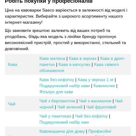
Робіть покупки у професіоналів
Ціна на кавоварки Saeco варіюється в залежності від моделі і
характеристик. Вибирайте з широкого асортименту нашого
інтернет-магазину!
Що замовити зрештою залежить від ваших потреб та
уподобань, б/вдь-яка модель з лінійки бренду пропонує
високоякісний пристрій, простий у використанні, стильний та
довговічний.
Кава мелена
|
Кава в зернах
|
Кава в дрип-
Кава
пакетах
|
Кава в капсулах
|
Кава свіжого
обсмаження
Кава без кофеїну
|
Кава у зернах 1 кг
|
Подарунковий набір кави
|
Кавомолки
|
Фільтри для кави
Чай з бергамотом
|
Чай з жасмином
|
Чай
Чай
чорний
|
Чай зелений
|
Чай фруктовий
Чай у пакетиках
|
Чай без кофеїну
|
Подарунковий набір чаю
Кавомашини для дому
|
Професійні