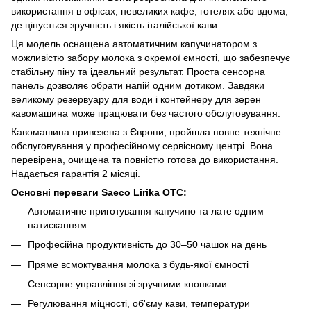
використання в офісах, невеликих кафе, готелях або вдома,
де цінується зручність і якість італійської кави.
Ця модель оснащена автоматичним капучинатором з
можливістю забору молока з окремої ємності, що забезпечує
стабільну піну та ідеальний результат. Проста сенсорна
панель дозволяє обрати напій одним дотиком. Завдяки
великому резервуару для води і контейнеру для зерен
кавомашина може працювати без частого обслуговування.
Кавомашина привезена з Європи, пройшла повне технічне
обслуговування у професійному сервісному центрі. Вона
перевірена, очищена та повністю готова до використання.
Надається гарантія 2 місяці.
Основні переваги Saeco Lirika OTC:
Автоматичне приготування капучино та лате одним
натисканням
Професійна продуктивність до 30–50 чашок на день
Пряме всмоктування молока з будь-якої ємності
Сенсорне управління зі зручними кнопками
Регулювання міцності, об'єму кави, температури