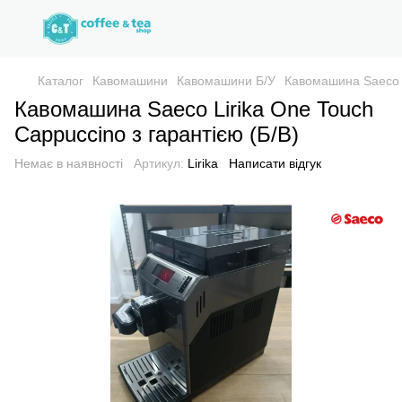
Каталог
Кавомашини
Кавомашини Б/У
Кавомашина Saeco L
Кавомашина Saeco Lirika One Touch
Cappuccino з гарантією (Б/В)
Немає в наявності
Артикул:
Lirika
Написати відгук