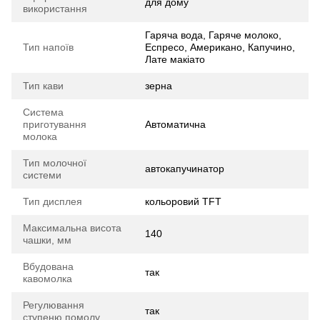
для дому
використання
Гаряча вода, Гаряче молоко,
Тип напоїв
Еспресо, Американо, Капучино,
Лате макіато
Тип кави
зерна
Система
приготування
Автоматична
молока
Тип молочної
автокапучинатор
системи
Тип дисплея
кольоровий TFT
Максимальна висота
140
чашки, мм
Вбудована
так
кавомолка
Регулювання
так
ступеню помолу