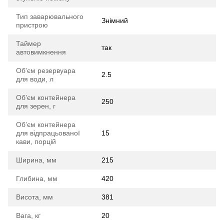
Тип заварювального
Знімний
пристрою
Таймер
так
автовимкнення
Об'єм резервуара
2.5
для води, л
Обʼєм контейнера
250
для зерен, г
Обʼєм контейнера
для відпрацьованої
15
кави, порцій
Ширина, мм
215
Глибина, мм
420
Висота, мм
381
Вага, кг
20