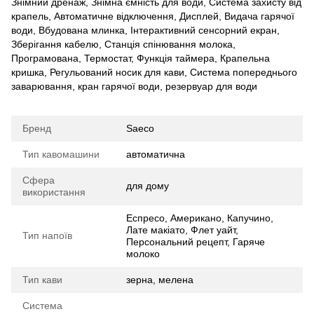
Знімний дренаж, Знімна ємність для води, Система захисту від
крапель, Автоматичне відключення, Дисплей, Видача гарячої
води, Вбудована млинка, Інтерактивний сенсорний екран,
Зберігання кабелю, Станція спінювання молока,
Програмована, Термостат, Функція таймера, Крапельна
кришка, Регульований носик для кави, Система попереднього
заварювання, кран гарячої води, резервуар для води
Бренд
Saeco
Тип кавомашини
автоматична
Сфера
для дому
використання
Еспресо, Американо, Капучино,
Лате макіато, Флет уайт,
Тип напоїв
Персональний рецепт, Гаряче
молоко
Тип кави
зерна, мелена
Система