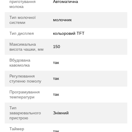
приготування
Автоматична
молока
Тип молочної
молочник
системи
Тип дисплея
кольоровий TFT
Максимальна
150
висота чашки, мм
Вбудована
так
кавомолка
Регулювання
так
ступеню помолу
Програмування
так
температури
Тип
заварювального
Знімний
пристрою
Таймер
так