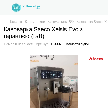
Каталог
Кавомашини
Кавомашини Б/У
Кавоварка Saeco Xel
Кавоварка Saeco Xelsis Evo з
гарантією (Б/В)
Немає в наявності
Артикул:
110002
Написати відгук