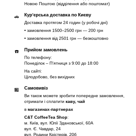
Новою Поштою (відділення або поштомат)
Курʼєрська доставка по Києву
🚗
Доставка протягом 24 годин (у робочі дні)
• замовлення 1500–2500 грн — 200 грн
• замовлення від 2501 грн — безкоштовно
Прийом замовлень
☎️
По телефону:
Понеділок – Пʼятниця з 9:00 до 18:00
На сайті:
Цілодобово, без вихідних
Самовивіз
🏪
Ви також можете зробити попередне замовлення,
отримати і сплатити
каву, чай
в
магазинах-партнерах
C&T CoffeeTea Shop
:
м. Київ, вул. Юлії Здановської, 60А
вул. Є. Чавдар, 24
вул. Родини Крістерів, 20б