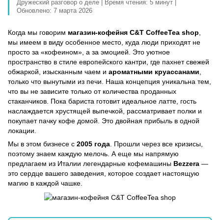
Дружеский разговор о деле
|
Время чтения: 5 минут
|
Обновлено: 7 марта 2026
Когда мы говорим
магазин-кофейня C&T CoffeeTea shop
,
мы имеем в виду особенное место, куда люди приходят не
просто за «кофеином», а за эмоцией. Это уютное
пространство в стиле европейского кантри, где пахнет свежей
обжаркой, изысканным чаем и
ароматными круассанами
,
только что вынутыми из печи. Наша концепция уникальна тем,
что вы не зависите только от количества проданных
стаканчиков. Пока бариста готовит идеальное латте, гость
наслаждается хрустящей выпечкой, рассматривает полки и
покупает пачку кофе домой. Это двойная прибыль в одной
локации.
Мы в этом бизнесе с
2005 года
. Прошли через все кризисы,
поэтому знаем каждую мелочь. А еще мы напрямую
предлагаем из Италии легендарные кофемашины
Bezzera
—
это сердце вашего заведения, которое создает настоящую
магию в каждой чашке.