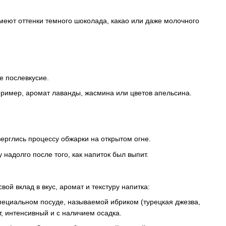
еют оттенки темного шоколада, какао или даже молочного
е послевкусие.
пример, аромат лаванды, жасмина или цветов апельсина.
ерглись процессу обжарки на открытом огне.
 надолго после того, как напиток был выпит.
ой вклад в вкус, аромат и текстуру напитка:
 специальном посуде, называемой ибриком (турецкая джезва,
, интенсивный и с наличием осадка.