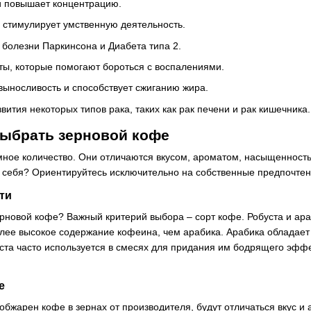
и повышает концентрацию.
 стимулирует умственную деятельность.
 болезни Паркинсона и Диабета типа 2.
ты, которые помогают бороться с воспалениями.
ыносливость и способствует сжиганию жира.
вития некоторых типов рака, таких как рак печени и рак кишечника.
выбрать зерновой кофе
мное количество. Они отличаются вкусом, ароматом, насыщенность
 себя? Ориентируйтесь исключительно на собственные предпочтени
ти
ерновой кофе? Важный критерий выбора – сорт кофе. Робуста и ар
более высокое содержание кофеина, чем арабика. Арабика облада
ста часто используется в смесях для придания им бодрящего эффе
е
к обжарен кофе в зернах от производителя, будут отличаться вкус и 