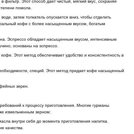
 фильтр. Этот способ дает чистый, мягкий вкус, сохраняя
степени помола.
воде, затем толкатель опускается вниз, чтобы отделить
туральный кофе с более насыщенным вкусом, богатым
рна. Эспрессо обладает насыщенным вкусом, интенсивным
учино, основаны на эспрессо.
офе. Этот метод обеспечивает удобство и консистентность в
 необходимости, специй. Этот метод придает кофе насыщенный
офейных зерен.
требований к процессу приготовления. Многие гурманы
же измельченным зерном:
масла внутри себя до момента приготовления напитка.
ие качества.