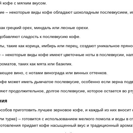
й кофе с мягким вкусом.
ие – некоторые виды кофе обладают шоколадным послевкусием, им
как грецкий орех, миндаль или лесные орехи.
обавляют сладость к послевкусию кофе.
ы, такие как корица, имбирь или перец, создают уникальное пряно
 – некоторые виды кофе имеют цветочные ноты в послевкусии, на
оматов, таких как мята или базилик.
ющее вино, с нотами винограда или винных оттенков.
офе может иметь дымчатое послевкусие, особенно если зерна подв
ют продолжительное, долгое послевкусие, которое остается во рту
ния
обов приготовить лучшее зерновое кофе, и каждый из них вносит св
или турке) – готовится с использованием мелкого помола и воды в
иготовления придает кофе насыщенный вкус и традиционный аромат