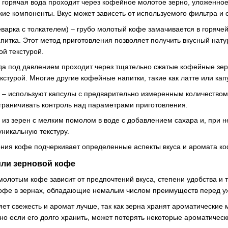
горячая вода проходит через кофейное молотое зерно, уложенное в
ие компоненты. Вкус может зависеть от используемого фильтра и 
варка с толкателем) – грубо молотый кофе замачивается в горячей 
питка. Этот метод приготовления позволяет получить вкусный на
й текстурой.
ода под давлением проходит через тщательно сжатые кофейные зе
кстурой. Многие другие кофейные напитки, такие как латте или кап
– используют капсулы с предварительно измеренным количеством к
ограничивать контроль над параметрами приготовления.
я из зерен с мелким помолом в воде с добавлением сахара и, при
 уникальную текстуру.
ния кофе подчеркивает определенные аспекты вкуса и аромата к
или зерновой кофе
олотым кофе зависит от предпочтений вкуса, степени удобства и 
офе в зернах, обладающие немалым числом преимуществ перед у
ет свежесть и аромат лучше, так как зерна хранят ароматические 
о если его долго хранить, может потерять некоторые ароматическ