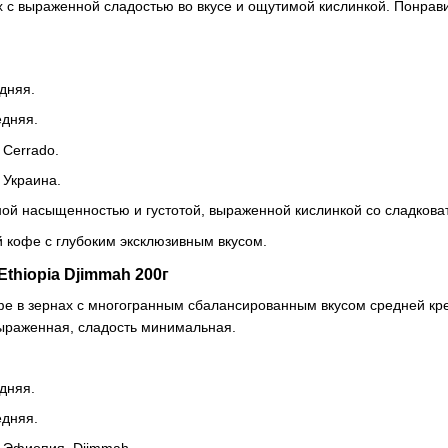
 с выраженной сладостью во вкусе и ощутимой кислинкой. Понравит
дняя.
едняя.
 Cerrado.
 Украина.
ной насыщенностью и густотой, выраженной кислинкой со сладков
 кофе с глубоким эксклюзивным вкусом.
Ethiopia Djimmah 200г
 в зернах с многогранным сбалансированным вкусом средней кре
выраженная, сладость минимальная.
дняя.
едняя.