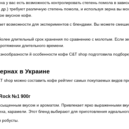
на у вас есть возможность контролировать степень помола в завис
 др.) требуют различную степень помола, и используя зерна вы мо
ое вкусное кофе.
ет возможности для экспериментов с блендами. Вы можете смешив
олее длительный срок хранения по сравнению с молотым. Если зер
протяжении длительного времени.
разнообразности й особенности кофе C&T shop подготовила подборк
зернах в Украине
&T shop можно составить кофе рейтинг самых покупаемых видов про
 Rock №1 900г
насыщенным вкусом и ароматом. Привлекает ярко выраженными вк
реха, карамели. Этот бленд выбирают для приготовления идеальног
и робусты.