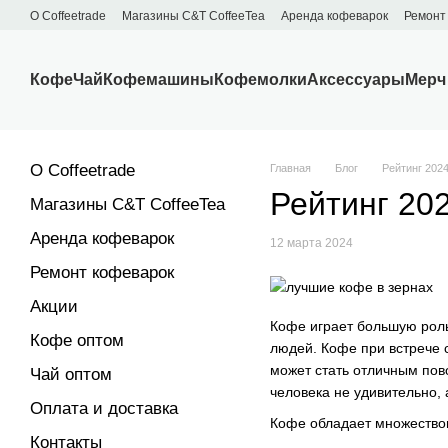
Перейти к основному контенту
О Сoffeetrade
Магазины C&T CoffeeTea
Аренда кофеварок
Ремонт
Бренды
Блог
Договор публичной оферты
Обмен и возврат
Кофе
Чай
Кофемашины
Кофемолки
Аксессуары
Мерч
О Сoffeetrade
Главная
Блог
Рейтинг 202
Рейтинг 20
Магазины C&T CoffeeTea
Аренда кофеварок
12 марта 2024
Ремонт кофеварок
Акции
Кофе играет большую роль
Кофе оптом
людей. Кофе при встрече 
может стать отличным пов
Чай оптом
человека не удивительно,
Оплата и доставка
Кофе обладает множеством
Контакты