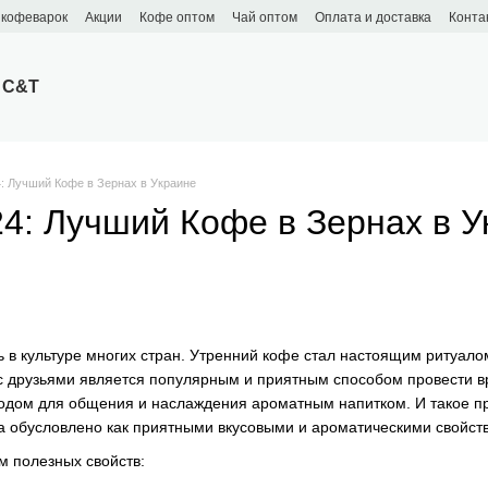
 кофеварок
Акции
Кофе оптом
Чай оптом
Оплата и доставка
Конта
 C&T
4: Лучший Кофе в Зернах в Украине
24: Лучший Кофе в Зернах в У
 в культуре многих стран. Утренний кофе стал настоящим ритуало
с друзьями является популярным и приятным способом провести вре
одом для общения и наслаждения ароматным напитком. И такое пр
 а обусловлено как приятными вкусовыми и ароматическими свойств
 полезных свойств: