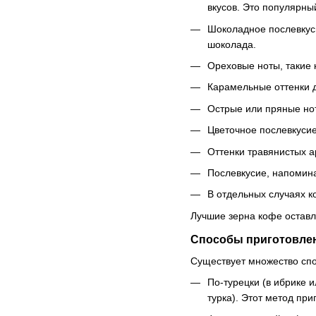
вкусов. Это популярны
Шоколадное послевкус
шоколада.
Ореховые ноты, такие 
Карамельные оттенки д
Острые или пряные нот
Цветочное послевкусие
Оттенки травянистых ар
Послевкусие, напомина
В отдельных случаях к
Лучшие зерна кофе оставля
Способы приготовле
Существует множество спос
По-турецки (в ибрике 
турка). Этот метод пр