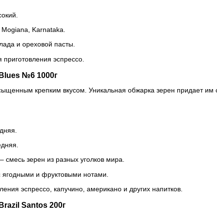
сокий.
Mogiana, Karnataka.
лада и ореховой пасты.
 приготовления эспрессо.
 Blues №6 1000г
сыщенным крепким вкусом. Уникальная обжарка зерен придает им 
дняя.
едняя.
– смесь зерен из разных уголков мира.
 с ягодными и фруктовыми нотами.
ления эспрессо, капучино, американо и других напитков.
razil Santos 200г