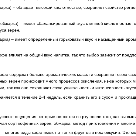
обжарка) – обладает высокой кислотностью, сохраняет свойство рег
 обжарка) – имеет сбалансированный вкус с мягкой кислотностью,
уса зерен.
жарка) – имеет определенный горьковатый вкус и насыщенный аром
офе влияет на общий вкус напитка, так что выбор зависит от пред
фе содержат больше ароматических масел и сохраняют свою свеж
ных зерен происходит много процессов окисления, из-за которых м
, так как они сохраняют свою уникальность и интенсивность вкуса
няется в течение 2-4 недель, если хранить его в сухом и прохлад
усовые ощущения, которые остаются во рту после того, как вы вып
чая сорт кофейных зерен, обжарка, метод приготовления и многие 
 – многие виды кофе имеют оттенки фруктов в послевкусии. Это мо