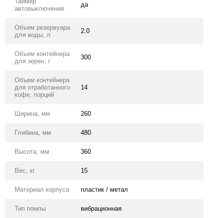
Таймер
да
автовыключения
Объем резервуара
2.0
для воды, л
Объем контейнера
300
для зерен, г
Объем контейнера
для отработанного
14
кофе, порций
Ширина, мм
260
Глибина, мм
480
Высота, мм
360
Вес, кг
15
Материал корпуса
пластик / метал
Тип помпы
вибрационная