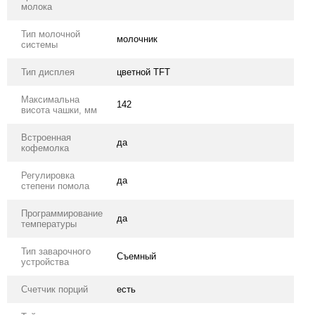
молока
Тип молочной
молочник
системы
Тип дисплея
цветной TFT
Максимальна
142
висота чашки, мм
Встроенная
да
кофемолка
Регулировка
да
степени помола
Программирование
да
температуры
Тип заварочного
Съемный
устройства
Счетчик порций
есть