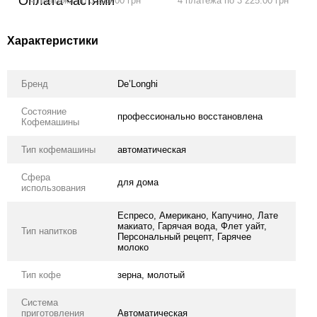
4 платежа по 3 225.00 грн
4 платежа по 3 225.00 грн
Характеристики
Бренд
De’Longhi
Состояние
профессионально восстановлена
Кофемашины
Тип кофемашины
автоматическая
Сфера
для дома
использования
Еспресо, Американо, Капучино, Лате
макиато, Гарячая вода, Флет уайт,
Тип напитков
Персональный рецепт, Гарячее
молоко
Тип кофе
зерна, молотый
Система
приготовления
Автоматическая