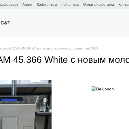
 кофеварок
Акции
Кофе оптом
Чай оптом
Оплата и доставка
Конта
 C&T
Longhi ECAM 45.366 White с новым молочником с гарантией (Б/У)
 45.366 White с новым молоч