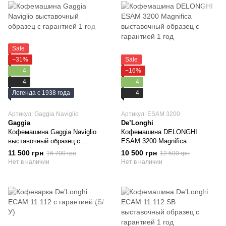
Sale
−31%
Sale
4
−16%
4
4
Легенда с 1938 года
4
Артикул: Gaggia Naviglio
Артикул: ESAM 3200
Gaggia
De’Longhi
Кофемашина Gaggia Naviglio
Кофемашина DELONGHI
выставочный образец с
ESAM 3200 Magnifica
гарантией 1 год
выставочный образец с
11 500 грн
10 500 грн
16 700 грн
12 500 грн
гарантией 1 год
Нет в наличии
Нет в наличии