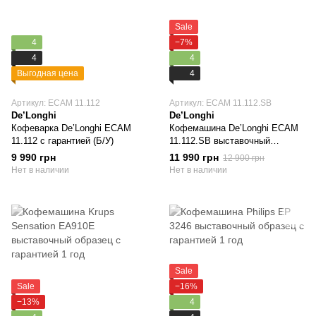
Sale
4
−7%
4
4
Выгодная цена
4
Артикул: ECAM 11.112
Артикул: ECAM 11.112.SB
De’Longhi
De’Longhi
Кофеварка De’Longhi ECAM
Кофемашина De’Longhi ECAM
11.112 с гарантией (Б/У)
11.112.SB выставочный
образец с гарантией 1 год
9 990 грн
11 990 грн
12 900 грн
Нет в наличии
Нет в наличии
Sale
Sale
−16%
−13%
4