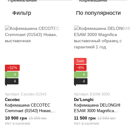
Фильтр
По популярности
Sale
−32%
−8%
4
4
4
4
Артикул: Cecotec 01543
Артикул: ESAM 3000
Cecotec
De’Longhi
Кофемашина CECOTEC
Кофемашина DELONGHI
Cremmaet (01543) Новая,
ESAM 3000 Magnifica
выставочная
выставочный образец с
10 900 грн
11 500 грн
15 999 грн
12 500 грн
гарантией 1 год
Нет в наличии
Нет в наличии