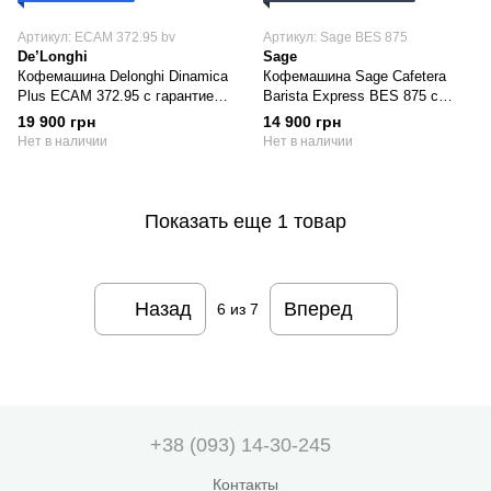
Артикул: ECAM 372.95 bv
Артикул: Sage BES 875
De’Longhi
Sage
Кофемашина Delonghi Dinamica
Кофемашина Sage Cafetera
Plus ECAM 372.95 с гарантией
Barista Express BES 875 с
(Б/У)
гарантией (Б/У)
19 900 грн
14 900 грн
Нет в наличии
Нет в наличии
Показать еще 1 товар
Назад
Вперед
6
из 7
+38 (093) 14-30-245
Контакты