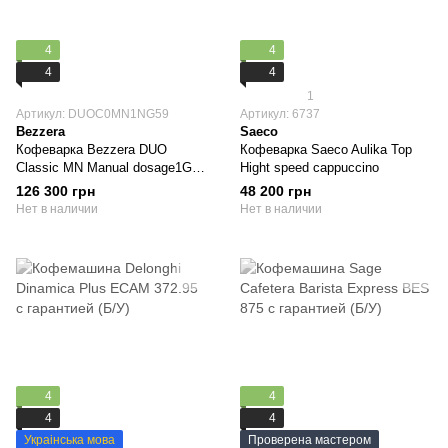
4
4
4
4
1
Артикул: DUOC0MN1NG59
Артикул: 6737
Bezzera
Saeco
Кофеварка Bezzera DUO
Кофеварка Saeco Aulika Top
Classic MN Manual dosage1GR
Hight speed cappuccino
Black DUOC0MN1NG59
126 300 грн
48 200 грн
Нет в наличии
Нет в наличии
4
4
4
4
Украінська мова
Проверена мастером