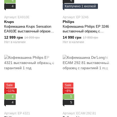
4
4
4
Каппучино 1 кнопкой
Артикул: EA910E
Артикул: EP 3246
Krups
Philips
Кофемашина Krups Sensation
Кофемашина Philips EP 3246
EA910E выставочный образец
выставочный образец с
с гарантией 1 год
гарантией 1 год
12 999 грн
14 990 грн
14 999 грн
17 900 грн
Нет в наличии
Нет в наличии
Sale
Sale
−11%
−8%
4
5
4
5
Артикул: EP 4321
Артикул: ECAM 292.81