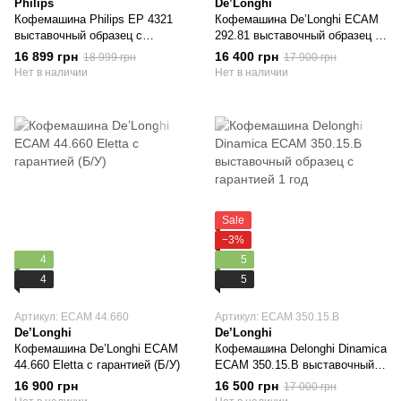
Philips
De’Longhi
Кофемашина Philips EP 4321
Кофемашина De’Longhi ECAM
выставочный образец с
292.81 выставочный образец с
гарантией 1 год
гарантией 1 год
16 899 грн
16 400 грн
18 999 грн
17 900 грн
Нет в наличии
Нет в наличии
Sale
−3%
4
5
4
5
Артикул: ECAM 44.660
Артикул: ECAM 350.15.B
De’Longhi
De’Longhi
Кофемашина De’Longhi ECAM
Кофемашина Delonghi Dinamica
44.660 Eletta с гарантией (Б/У)
ECAM 350.15.B выставочный
образец с гарантией 1 год
16 900 грн
16 500 грн
17 000 грн