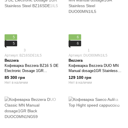
5
6
5
6
3
1
Артикул: BZ16SDE1IL5
Артикул: DUO00MN1IL5
Bezzera
Bezzera
Кофеварка Bezzera BZ16 S DE
Кофеварка Bezzera DUO MN
Electronic Dosage 1GR
Manual dosage1GR Stainless
Stainless Steel BZ16SDE1IL5
Steel DUO00MN1IL5
85 300 грн
129 100 грн
Нет в наличии
Нет в наличии