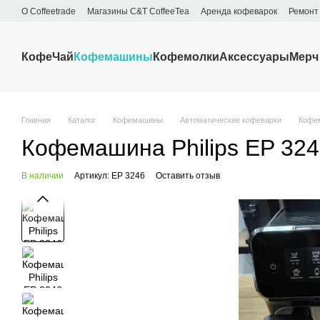
Перейти к основному контенту
О Сoffeetrade
Магазины C&T CoffeeTea
Аренда кофеварок
Ремонт
Бренды
Блог
Договор публичной оферты
Обмен и возврат
Кофе
Чай
Кофемашины
Кофемолки
Аксессуары
Мерч
Главная
Каталог
Кофемашины
Автоматические кофеварки
Кофем
Кофемашина Philips EP 324
В наличии
Артикул: EP 3246
Оставить отзыв