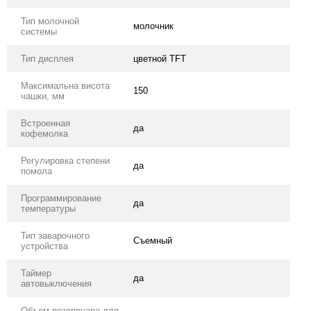
Тип молочной
молочник
системы
Тип дисплея
цветной TFT
Максимальна висота
150
чашки, мм
Встроенная
да
кофемолка
Регулировка степени
да
помола
Программирование
да
температуры
Тип заварочного
Съемный
устройства
Таймер
да
автовыключения
Объем резервуара для