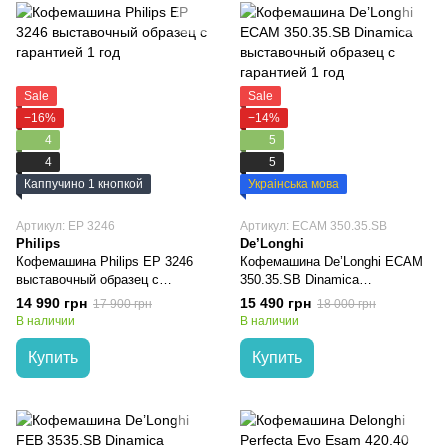
Sale
Sale
−16%
−14%
4
5
4
5
Каппучино 1 кнопкой
Украінська мова
Артикул: EP 3246
Артикул: ECAM 350.35.SB
Philips
De’Longhi
Кофемашина Philips EP 3246
Кофемашина De’Longhi ECAM
выставочный образец с
350.35.SB Dinamica
гарантией 1 год
выставочный образец с
14 990 грн
15 490 грн
17 900 грн
18 000 грн
гарантией 1 год
В наличии
В наличии
Купить
Купить