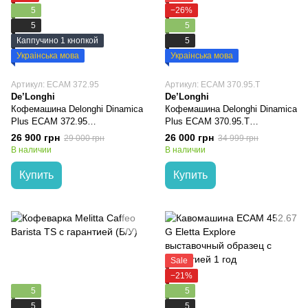
5
−26%
5
5
Каппучино 1 кнопкой
5
Украінська мова
Украінська мова
Артикул: ECAM 372.95
Артикул: ECAM 370.95.T
De’Longhi
De’Longhi
Кофемашина Delonghi Dinamica
Кофемашина Delonghi Dinamica
Plus ECAM 372.95
Plus ECAM 370.95.T
выставочный образец с
выставочный образец с
26 900 грн
26 000 грн
29 000 грн
34 999 грн
гарантией 1 год
гарантией 1 год
В наличии
В наличии
Купить
Купить
Sale
−21%
5
5
5
5