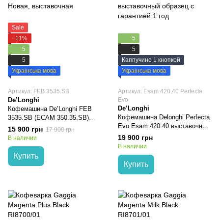
Sale
−11%
5
5
5
5
Каппучино 1 кнопкой
Украінська мова
Украінська мова
Артикул: FEB 3535.SB
Артикул: Esam 420.40 Perfecta
De’Longhi
Evo
De’Longhi
Кофемашина De’Longhi FEB
Кофемашина Delonghi Perfecta
3535.SB (ECAM 350.35.SB)
Evo Esam 420.40 выставочный
выставочный образец с
15 900 грн
17 900 грн
образец с гарантией 1 год
гарантией 1 год
19 900 грн
В наличии
В наличии
Купить
Купить