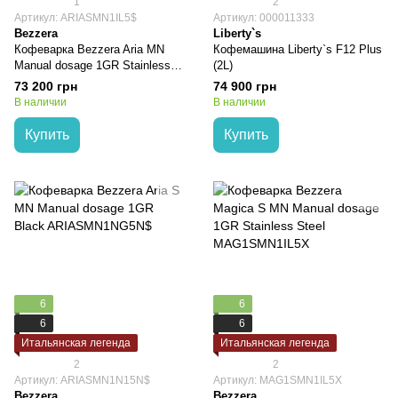
1
2
Артикул: ARIASMN1IL5$
Артикул: 000011333
Bezzera
Liberty`s
Кофеварка Bezzera Aria MN
Кофемашина Liberty`s F12 Plus
Manual dosage 1GR Stainless
(2L)
steel ARIASMN1IL5$
73 200 грн
74 900 грн
В наличии
В наличии
Купить
Купить
6
6
6
6
Итальянская легенда
Итальянская легенда
2
2
Артикул: ARIASMN1N15N$
Артикул: MAG1SMN1IL5X
Bezzera
Bezzera