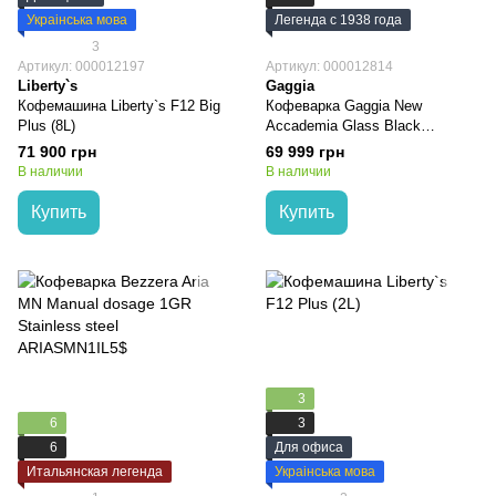
Украінська мова
Легенда с 1938 года
3
Артикул: 000012197
Артикул: 000012814
Liberty`s
Gaggia
Кофемашина Liberty`s F12 Big
Кофеварка Gaggia New
Plus (8L)
Accademia Glass Black
RI9781/01
71 900 грн
69 999 грн
В наличии
В наличии
Купить
Купить
3
6
3
6
Для офиса
Итальянская легенда
Украінська мова