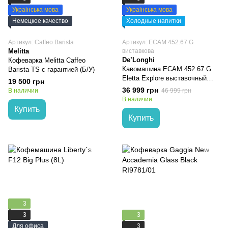
Украінська мова
Украінська мова
Немецкое качество
Холодные напитки
Артикул: Caffeo Barista
Артикул: ECAM 452.67 G
Melitta
виставкова
De’Longhi
Кофеварка Melitta Caffeo
Кавомашина ECAM 452.67 G
Barista TS с гарантией (Б/У)
Eletta Explore выставочный
19 500 грн
образец с гарантией 1 год
36 999 грн
В наличии
46 999 грн
В наличии
Купить
Купить
3
3
3
Для офиса
3