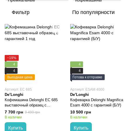
Фильтр
По популярности
−19%
4
4
4
4
Выгодная цена
Готова к отправке
Артикул: EC 685
Артикул: ESAM 4000
De’Longhi
De’Longhi
Кофемашина Delonghi EC 685
Кофеварка Delonghi Magnifica
выставочный образец с
Esam 4000 с гарантией (Б/У)
гарантией 1 год
7 700 грн
10 500 грн
9 499 грн
В наличии
В наличии
Купить
Купить