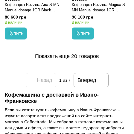
Кофеварка Bezzera Aria S MN
Кофеварка Bezzera Magica S
Manual dosage 1GR Black
MN Manual dosage 1GR
ARIASMN1N15N$
Stainless Steel MAG1SMN1IL5X
80 600 грн
90 100 грн
В наличии
В наличии
Купить
Купить
Показать еще 20 товаров
Назад
Вперед
1
из 7
Кофемашина с доставкой в Ивано-
Франковске
Если вы хотите купить кофемашину в Ивано-Франковске –
изучите ассортимент предложений на сайте интернет-
магазина Coffeetrade. Мы собрали в каталоге кофемашины
для дома и офиса, а также вы можете недорого приобрести
оборудование для кофеен и ресторанов, отелей и баров.